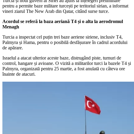
Turcia și noul guvern al Siriei au ajuns la înțelegeri preliminare
pentru a permite baze militare turcești pe teritoriul sirian, a informat
vineri ziarul The New Arab din Qatar, citând surse turce.
Acordul se referă la baza aeriană T4 și o alta la aerodromul
Menagh
Turcia a inspectat cel puțin trei baze aeriene siriene, inclusiv T4,
Palmyra și Hama, pentru o posibilă desfășurare în cadrul acordului
de apărare.
Israelul a atacat ulterior aceste baze, distrugând piste, turnuri de
control, hangare și avioane. O vizită a militarilor turci la bazele T4 și
Palmyra, organizată pentru 25 martie, a fost anulată cu câteva ore
înainte de atacuri.