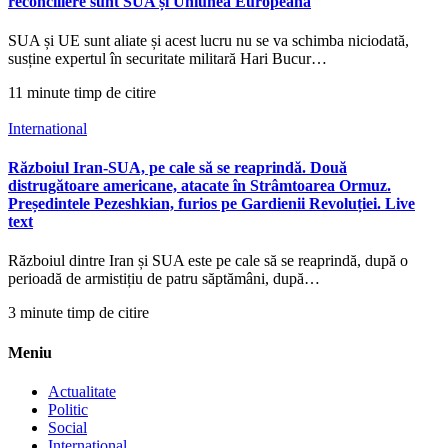
reconciliere sunt SUA și Uniunea Europeană
SUA și UE sunt aliate și acest lucru nu se va schimba niciodată,
susține expertul în securitate militară Hari Bucur…
11 minute timp de citire
International
Războiul Iran-SUA, pe cale să se reaprindă. Două
distrugătoare americane, atacate în Strâmtoarea Ormuz.
Președintele Pezeshkian, furios pe Gardienii Revoluției. Live
text
Războiul dintre Iran și SUA este pe cale să se reaprindă, după o
perioadă de armistițiu de patru săptămâni, după…
3 minute timp de citire
Meniu
Actualitate
Politic
Social
International