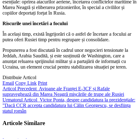
esențiale: oprirea atacurilor aeriene, încetarea conflictelor maritime în
Marea Neagră și eliberarea prizonierilor, în special a civililor și
copiilor deportați forțat în Rusia.
Riscurile unei încetări a focului
În același timp, există îngrijorări că o astfel de încetare a focului ar
putea oferi Rusiei timp pentru regrupare și consolidare.
Propunerea a fost discutată în cadrul unor negocieri tensionate la
Jeddah, Arabia Saudită, și este susținută de Washington, care a
anunțat reluarea sprijinului militar și a partajării de informații cu
Ucraina, un element crucial pentru stabilizarea situației pe teren.
Distribuie Articol
Email
Copy Link
Print
Articol Precedent
Avioane ale Franței E-3CF și Rafale
supraveghează din Marea Neagră mișcările de trupe ale Rusiei
Urmatorul Articol
Victor Ponta, despre candidatura la prezidențiale:
”Dacă CCR accepta candidatura lui Călin Georgescu, se desființa
statul român
Articole Similare