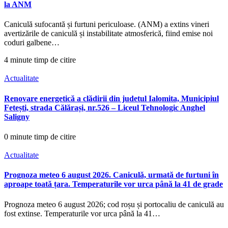
la ANM
Caniculă sufocantă și furtuni periculoase. (ANM) a extins vineri
avertizările de caniculă și instabilitate atmosferică, fiind emise noi
coduri galbene…
4 minute timp de citire
Actualitate
Renovare energetică a clădirii din judetul Ialomita, Municipiul
Fetești, strada Călărași, nr.526 – Liceul Tehnologic Anghel
Saligny
0 minute timp de citire
Actualitate
Prognoza meteo 6 august 2026. Caniculă, urmată de furtuni în
aproape toată țara. Temperaturile vor urca până la 41 de grade
Prognoza meteo 6 august 2026; cod roșu și portocaliu de caniculă au
fost extinse. Temperaturile vor urca până la 41…