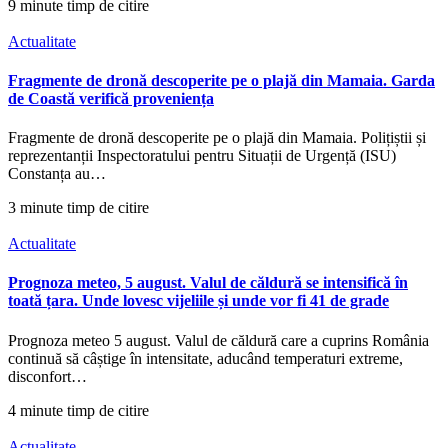
9 minute timp de citire
Actualitate
Fragmente de dronă descoperite pe o plajă din Mamaia. Garda
de Coastă verifică proveniența
Fragmente de dronă descoperite pe o plajă din Mamaia. Polițiștii și
reprezentanții Inspectoratului pentru Situații de Urgență (ISU)
Constanța au…
3 minute timp de citire
Actualitate
Prognoza meteo, 5 august. Valul de căldură se intensifică în
toată țara. Unde lovesc vijeliile și unde vor fi 41 de grade
Prognoza meteo 5 august. Valul de căldură care a cuprins România
continuă să câștige în intensitate, aducând temperaturi extreme,
disconfort…
4 minute timp de citire
Actualitate