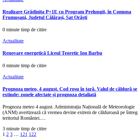
Realizare Grădinița P+1E cu Program Prelungit, în Comuna
Frumușani, Județul Călărași, Sat Orăști
0 minute timp de citire
Actualitate
Renovare energetică Liceul Teoretic Ion Barbu
0 minute timp de citire
Actualitate
Prognoza meteo, 4 august. Cod roșu în țară. Valul de căldură se
extinde: zonele afectate și prognoza detaliată
Prognoza meteo 4 august. Administrația Națională de Meteorologie
(ANM) avertizează că vremea devine extrem de călduroasă pe întreg
teritoriul României.…
3 minute timp de citire
1
2
3
…
121
122