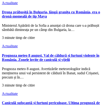
Actualitate
Drona prăbușită în Bulgaria, lângă granița cu România, era o
dronă-momeală de tip Maya
Ministerul Apărării de la Sofia a anunțat că drona care s-a prăbușit
sâmbătă dimineața pe un câmp din Bulgaria, la…
3 minute timp de citire
Actualitate
Prognoza meteo 8 august. Val de căldură și furtuni violente în
România. Zonele lovite de caniculă și vijelii
Prognoza meteo 8 august. Avertizările meteorologilor indică
menținerea unui val persistent de căldură în Banat, sudul Crișanei,
precum și în…
3 minute timp de citire
Actualitate
Caniculă sufocantă și furtuni periculoase. Ultima prognoză de