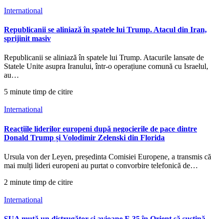
International
Republicanii se aliniază în spatele lui Trump. Atacul din Iran,
sprijinit masiv
Republicanii se aliniază în spatele lui Trump. Atacurile lansate de
Statele Unite asupra Iranului, într-o operațiune comună cu Israelul,
au…
5 minute timp de citire
International
Reacțiile liderilor europeni după negocierile de pace dintre
Donald Trump și Volodimir Zelenski din Florida
Ursula von der Leyen, președinta Comisiei Europene, a transmis că
mai mulți lideri europeni au purtat o convorbire telefonică de…
2 minute timp de citire
International
SUA mută un distrugător și avioane F-35 în Orient să susțină