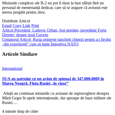
Misiunile complexe ale B-2 nu pot fi duse la bun sfârșit fără un
personal de mentenanță dedicat, care să se asigure că avionul este
mereu pregătit pentru zbor.
Distribuie Articol
Email
Copy Link
Print
Articol Precedent
Ludovic Orban, fost premier, președinte Forța
Dreptei, despre noul Guvern
Urmatorul Articol
Rusia primește tanchiști chinezi pentru a-i învăța
„din experiență” cum să lupte împotriva NATO
Articole Similare
International
SUA au patrulat cu un avion de spionaj de 347.000.000$ în
Marea Neagră. Flota Rusiei „în vizor”
Aliații au continuat misiunile cu avioane de supraveghere desupra
Mării Gegre în apele internaționale, dar aproape de baze militare ale
Rusiei.…
4 minute timp de citire