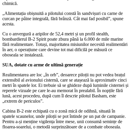
chimică.
„Alimentația obișnuită a pilotului constă în sandvișuri cu carne de
curcan pe pâine integrală, fără brânză. Cât mai fad posibil”, spune
acesta.
Cu o anvergură a aripilor de 52,4 metri și un profil stealth,
bombardierul B-2 Spirit poate zbura până la 6.000 de mile marine
fără realimentare. Totuși, majoritatea misiunilor necesită realimentări
în aer, o operațiune care devine tot mai dificilă pe măsură ce
oboseala se instalează.
SUA, dotate cu arme de ultimă generație
Realimentarea are loc „în orb”, deoarece piloții nu pot vedea brațul
extensibil al avionului cisternă, care se atașează la aproximativ cinci
metri în spatele lor. Ei trebuie să se ghideze după luminile cisternei și
reperele vizuale pe care le-au memorat în prealabil. În nopțile fără
lună, acest procedeu, după cum îl descrie pilotul Basham, este
„extrem de periculos”.
Cabina B-2 este echipată cu o zonă mică de odihnă, situată în
spatele scaunelor, unde piloții se pot întinde pe un pat de campanie.
Pentru a-și menține vigilența între mese, unii consumă semințe de
floarea-soarelui, o metodă surprinzătoare de a combate oboseala.