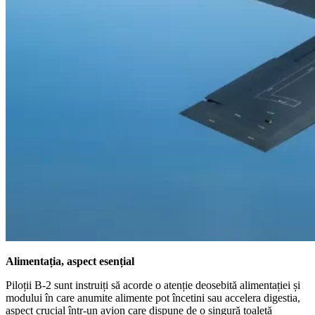
Alimentația, aspect esențial
Piloții B-2 sunt instruiți să acorde o atenție deosebită alimentației și
modului în care anumite alimente pot încetini sau accelera digestia,
aspect crucial într-un avion care dispune de o singură toaletă