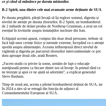
ce și când să mănânce pe durata misiunilor.
B-2 Spirit, una dintre cele mai avansate arme deținute de SUA
Pe durata pregătirii, piloții învață să își regleze somnul, digestia și
nivelul de atenție pe durata zborurilor. B-2 Spirit, un bombardierul
de 2 miliarde de dolari produs de Northrop Grumman, a avut un rol
esențial în loviturile asupra instalațiilor nucleare din Iran.
Echipajul acestui aparat, compus din doar două persoane, trebuie să
facă față unor cerințe fizice și mentale extreme, începând cu o atenție
sporită asupra alimentației. Aceasta influențează direct nivelul de
vigilență și digestia pe parcursul zborurilor intercontinentale ce pot
dura aproape două zile, arată Reuters.
„Facem studii cu privire la somn, urmăm de fapt o educaţie
nutriţională pentru ca fiecare dintre noi să înveţe: în primul rând ce
ne trezeşte şi apoi ce ne ajută să adormim”, a explicat generalul
Steve Basham.
Timp de nouă ani, acesta a pilotat bombardierul deținut de SUA, iar
în 2024 a ales să se retragă din funcția de adjunct al
Comandamentului European al SUA.