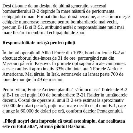
Deși dispune de un design de ultimă generație, succesul
bombardierului B-2 depinde în mare măsură de performanța
echipajului uman. Format din doar două persoane, acesta înlocuiește
echipele numeroase necesare pentru bombardierele mai vechi,
precum B-1B și B-52, atribuind astfel o responsabilitate mult mai
mare fiecărui membru al echipajului de zbor.
Responsabilitate uriașă pentru piloți
În timpul operațiunii Allied Force din 1999, bombardierele B-2 au
efectuat zboruri dus-întors de 31 de ore, parcurgând ruta din
Missouri până în Kosovo. În primele opt săptămâni ale campaniei,
acestea au lovit aproximativ 33% din ținte, arată Forțele Aeriene
Americane. Mai târziu, în Irak, aeronavele au lansat peste 700 de
tone de muniție în 49 de misiuni.
Pentru viitor, Forțele Aeriene planifică să înlocuiască flotele de B-2
și B-1 cu cel puțin 100 de bombardiere B-21 Raider în următoarele
decenii. Costul de operare al unui B-2 este estimat la aproximativ
65.000 de dolari pe oră, puțin mai mare decât cel al unui B-1, care
ajunge la 60.000 de dolari pe oră, conform datelor Pentagonului.
„Piloții noștri dau impresia că totul este simplu, dar realitatea
este cu totul alta”, afirmă pilotul Basham.