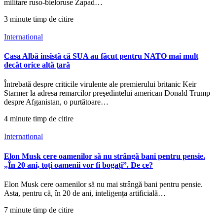
militare ruso-bieloruse Zapad…
3 minute timp de citire
International
Casa Albă insistă că SUA au făcut pentru NATO mai mult
decât orice altă ţară
Întrebată despre criticile virulente ale premierului britanic Keir
Starmer la adresa remarcilor preşedintelui american Donald Trump
despre Afganistan, o purtătoare…
4 minute timp de citire
International
Elon Musk cere oamenilor să nu strângă bani pentru pensie.
„În 20 ani, toți oamenii vor fi bogați”. De ce?
Elon Musk cere oamenilor să nu mai strângă bani pentru pensie.
Asta, pentru că, în 20 de ani, inteligența artificială…
7 minute timp de citire