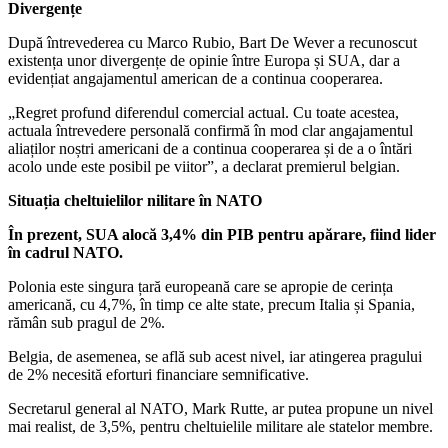
Divergențe
După întrevederea cu Marco Rubio, Bart De Wever a recunoscut
existența unor divergențe de opinie între Europa și SUA, dar a
evidențiat angajamentul american de a continua cooperarea.
„Regret profund diferendul comercial actual. Cu toate acestea,
actuala întrevedere personală confirmă în mod clar angajamentul
aliaților noștri americani de a continua cooperarea și de a o întări
acolo unde este posibil pe viitor”, a declarat premierul belgian.
Situația cheltuielilor nilitare în NATO
În prezent, SUA alocă 3,4% din PIB pentru apărare, fiind lider
în cadrul NATO.
Polonia este singura țară europeană care se apropie de cerința
americană, cu 4,7%, în timp ce alte state, precum Italia și Spania,
rămân sub pragul de 2%.
Belgia, de asemenea, se află sub acest nivel, iar atingerea pragului
de 2% necesită eforturi financiare semnificative.
Secretarul general al NATO, Mark Rutte, ar putea propune un nivel
mai realist, de 3,5%, pentru cheltuielile militare ale statelor membre.