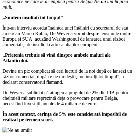
economice pe care le-ar implica pentru Belgia Ne-au umilit prea
mult.
„Suntem insultați tot timpul”
Într-un interviu acordat înaintea unei întâlniri cu secretarul de stat
american Marco Rubio, De Wever a vorbit despre tensiunile dintre
Europa și SUA, acuzând Washingtonul de lansarea unui război
comercial și de insulte la adresa aliaților europeni.
„Prietenia trebuie să vină dinspre ambele maluri ale
Atlanticului.
Devine un pic complicat să ceri lucruri de la noi după ce lansezi un
război comercial, după ce ne umileşti şi ne insulţi tot timpul”, a
declarat conservatorul flamand.
De Wever a subliniat că atingerea pragului de 2% din PIB pentru
cheltuieli militare reprezintă deja o provocare pentru Belgia,
necesitând investiții anuale de 4 miliarde de euro.
În acest context, cerința de 5% este considerată imposibil de
realizat pe termen scurt.