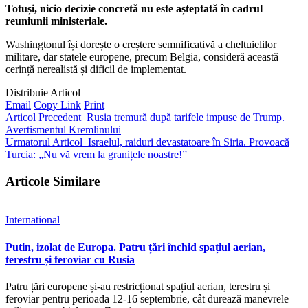
Totuși, nicio decizie concretă nu este așteptată în cadrul
reuniunii ministeriale.
Washingtonul își dorește o creștere semnificativă a cheltuielilor
militare, dar statele europene, precum Belgia, consideră această
cerință nerealistă și dificil de implementat.
Distribuie Articol
Email
Copy Link
Print
Articol Precedent
Rusia tremură după tarifele impuse de Trump.
Avertismentul Kremlinului
Urmatorul Articol
Israelul, raiduri devastatoare în Siria. Provoacă
Turcia: „Nu vă vrem la granițele noastre!”
Articole Similare
International
Putin, izolat de Europa. Patru țări închid spațiul aerian,
terestru și feroviar cu Rusia
Patru țări europene și-au restricționat spațiul aerian, terestru și
feroviar pentru perioada 12-16 septembrie, cât durează manevrele