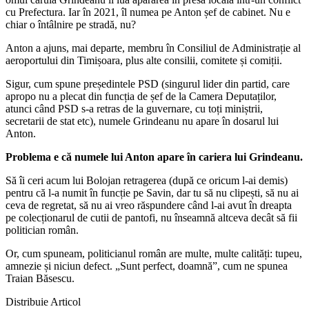
cu Prefectura. Iar în 2021, îl numea pe Anton șef de cabinet. Nu e
chiar o întâlnire pe stradă, nu?
Anton a ajuns, mai departe, membru în Consiliul de Administrație al
aeroportului din Timișoara, plus alte consilii, comitete și comiții.
Sigur, cum spune președintele PSD (singurul lider din partid, care
apropo nu a plecat din funcția de șef de la Camera Deputaților,
atunci când PSD s-a retras de la guvernare, cu toți miniștrii,
secretarii de stat etc), numele Grindeanu nu apare în dosarul lui
Anton.
Problema e că numele lui Anton apare în cariera lui Grindeanu.
Să îi ceri acum lui Bolojan retragerea (după ce oricum l-ai demis)
pentru că l-a numit în funcție pe Savin, dar tu să nu clipești, să nu ai
ceva de regretat, să nu ai vreo răspundere când l-ai avut în dreapta
pe colecționarul de cutii de pantofi, nu înseamnă altceva decât să fii
politician român.
Or, cum spuneam, politicianul român are multe, multe calități: tupeu,
amnezie și niciun defect. „Sunt perfect, doamnă”, cum ne spunea
Traian Băsescu.
Distribuie Articol