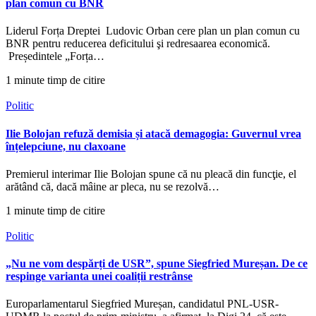
plan comun cu BNR
Liderul Forța Dreptei Ludovic Orban cere plan un plan comun cu
BNR pentru reducerea deficitului şi redresaarea economică.
Președintele „Forța…
1 minute timp de citire
Politic
Ilie Bolojan refuză demisia și atacă demagogia: Guvernul vrea
înțelepciune, nu claxoane
Premierul interimar Ilie Bolojan spune că nu pleacă din funcţie, el
arătând că, dacă mâine ar pleca, nu se rezolvă…
1 minute timp de citire
Politic
„Nu ne vom despărți de USR”, spune Siegfried Mureșan. De ce
respinge varianta unei coaliții restrânse
Europarlamentarul Siegfried Mureșan, candidatul PNL-USR-