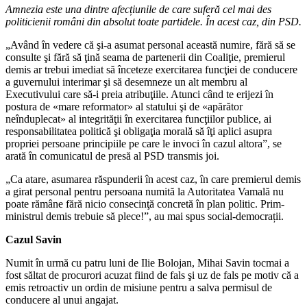
Amnezia este una dintre afecțiunile de care suferă cel mai des
politicienii români din absolut toate partidele. În acest caz, din PSD.
„Având în vedere că şi-a asumat personal această numire, fără să se
consulte şi fără să ţină seama de partenerii din Coaliţie, premierul
demis ar trebui imediat să înceteze exercitarea funcţiei de conducere
a guvernului interimar şi să desemneze un alt membru al
Executivului care să-i preia atribuţiile. Atunci când te erijezi în
postura de «mare reformator» al statului şi de «apărător
neînduplecat» al integrităţii în exercitarea funcţiilor publice, ai
responsabilitatea politică şi obligaţia morală să îţi aplici asupra
propriei persoane principiile pe care le invoci în cazul altora”, se
arată în comunicatul de presă al PSD transmis joi.
„Ca atare, asumarea răspunderii în acest caz, în care premierul demis
a girat personal pentru persoana numită la Autoritatea Vamală nu
poate rămâne fără nicio consecinţă concretă în plan politic. Prim-
ministrul demis trebuie să plece!”, au mai spus social-democrații.
Cazul Savin
Numit în urmă cu patru luni de Ilie Bolojan, Mihai Savin tocmai a
fost săltat de procurori acuzat fiind de fals şi uz de fals pe motiv că a
emis retroactiv un ordin de misiune pentru a salva permisul de
conducere al unui angajat.