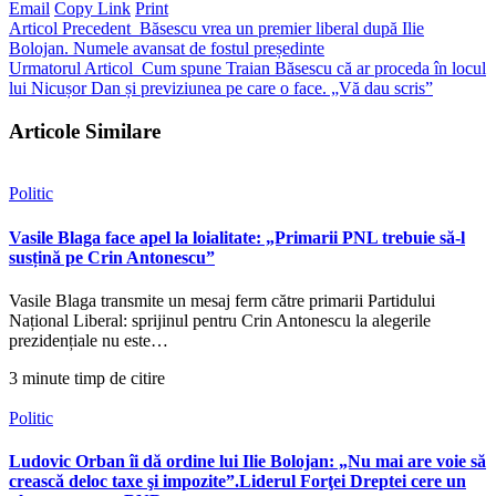
Email
Copy Link
Print
Articol Precedent
Băsescu vrea un premier liberal după Ilie
Bolojan. Numele avansat de fostul președinte
Urmatorul Articol
Cum spune Traian Băsescu că ar proceda în locul
lui Nicușor Dan și previziunea pe care o face. „Vă dau scris”
Articole Similare
Politic
Vasile Blaga face apel la loialitate: „Primarii PNL trebuie să-l
susțină pe Crin Antonescu”
Vasile Blaga transmite un mesaj ferm către primarii Partidului
Național Liberal: sprijinul pentru Crin Antonescu la alegerile
prezidențiale nu este…
3 minute timp de citire
Politic
Ludovic Orban îi dă ordine lui Ilie Bolojan: „Nu mai are voie să
crească deloc taxe şi impozite”.Liderul Forţei Dreptei cere un