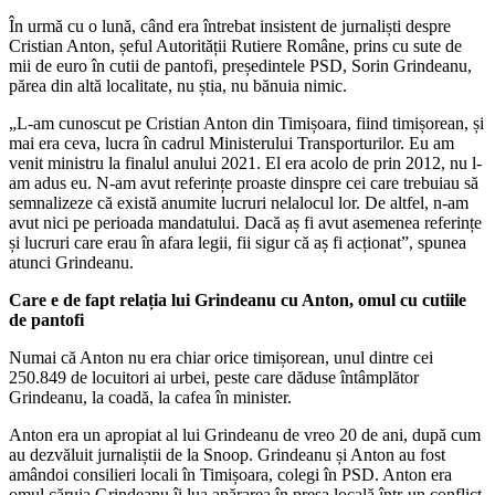
În urmă cu o lună, când era întrebat insistent de jurnaliști despre
Cristian Anton, șeful Autorității Rutiere Române, prins cu sute de
mii de euro în cutii de pantofi, președintele PSD, Sorin Grindeanu,
părea din altă localitate, nu știa, nu bănuia nimic.
„L-am cunoscut pe Cristian Anton din Timișoara, fiind timișorean, și
mai era ceva, lucra în cadrul Ministerului Transporturilor. Eu am
venit ministru la finalul anului 2021. El era acolo de prin 2012, nu l-
am adus eu. N-am avut referințe proaste dinspre cei care trebuiau să
semnalizeze că există anumite lucruri nelalocul lor. De altfel, n-am
avut nici pe perioada mandatului. Dacă aș fi avut asemenea referințe
și lucruri care erau în afara legii, fii sigur că aș fi acționat”, spunea
atunci Grindeanu.
Care e de fapt relația lui Grindeanu cu Anton, omul cu cutiile
de pantofi
Numai că Anton nu era chiar orice timișorean, unul dintre cei
250.849 de locuitori ai urbei, peste care dăduse întâmplător
Grindeanu, la coadă, la cafea în minister.
Anton era un apropiat al lui Grindeanu de vreo 20 de ani, după cum
au dezvăluit jurnaliștii de la Snoop. Grindeanu și Anton au fost
amândoi consilieri locali în Timișoara, colegi în PSD. Anton era
omul căruia Grindeanu îi lua apărarea în presa locală într-un conflict