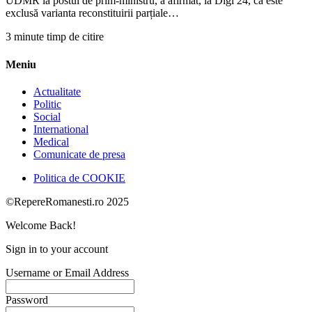
UDMR la postul de prim-ministru, a afirmat, la Digi 24, că este
exclusă varianta reconstituirii parțiale…
3 minute timp de citire
Meniu
Actualitate
Politic
Social
International
Medical
Comunicate de presa
Politica de COOKIE
©RepereRomanesti.ro 2025
Welcome Back!
Sign in to your account
Username or Email Address
Password