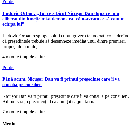
Politic
Ludovic Orban: „Tot ce a făcut Nicușor Dan după ce m-a
eliberat din funcție mi-a demonstrat că n-aveam ce să caut în
echipa lui”
Ludovic Orban respinge soluția unui guvern tehnocrat, considerând
că președintele trebuie să desemneze imediat unul dintre premierii
propuși de partide,…
4 minute timp de citire
Politic
Până acum, Nicușor Dan va fi primul președinte care îi va
consilia pe consilieri
Nicușor Dan va fi primul președinte care îi va consilia pe consilieri.
Administrația prezidențială a anunțat că joi, la ora…
7 minute timp de citire
Meniu