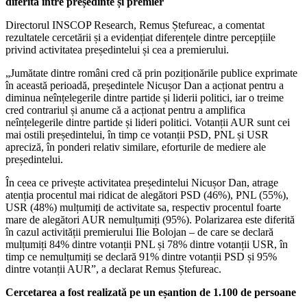
diferită între președinte și premier
Directorul INSCOP Research, Remus Ștefureac, a comentat
rezultatele cercetării și a evidențiat diferențele dintre percepțiile
privind activitatea președintelui și cea a premierului.
„Jumătate dintre români cred că prin poziționările publice exprimate
în această perioadă, președintele Nicușor Dan a acționat pentru a
diminua neînțelegerile dintre partide și liderii politici, iar o treime
cred contrariul și anume că a acționat pentru a amplifica
neînțelegerile dintre partide și lideri politici. Votanții AUR sunt cei
mai ostili președintelui, în timp ce votanții PSD, PNL și USR
apreciză, în ponderi relativ similare, eforturile de mediere ale
președintelui.
În ceea ce privește activitatea președintelui Nicușor Dan, atrage
atenția procentul mai ridicat de alegători PSD (46%), PNL (55%),
USR (48%) mulțumiți de activitate sa, respectiv procentul foarte
mare de alegători AUR nemulțumiți (95%). Polarizarea este diferită
în cazul activității premierului Ilie Bolojan – de care se declară
mulțumiți 84% dintre votanții PNL și 78% dintre votanții USR, în
timp ce nemulțumiți se declară 91% dintre votanții PSD și 95%
dintre votanții AUR”, a declarat Remus Ștefureac.
Cercetarea a fost realizată pe un eșantion de 1.100 de persoane