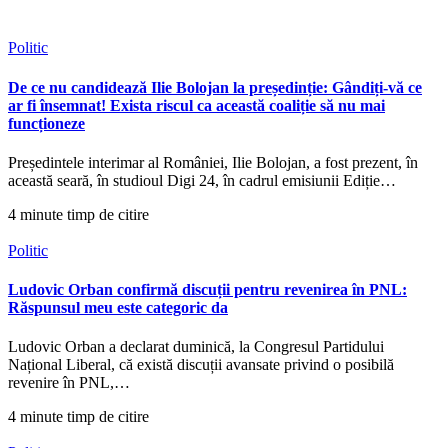
Politic
De ce nu candidează Ilie Bolojan la președinție: Gândiți-vă ce
ar fi însemnat! Exista riscul ca această coaliție să nu mai
funcționeze
Președintele interimar al României, Ilie Bolojan, a fost prezent, în
această seară, în studioul Digi 24, în cadrul emisiunii Ediție…
4 minute timp de citire
Politic
Ludovic Orban confirmă discuții pentru revenirea în PNL:
Răspunsul meu este categoric da
Ludovic Orban a declarat duminică, la Congresul Partidului
Național Liberal, că există discuții avansate privind o posibilă
revenire în PNL,…
4 minute timp de citire