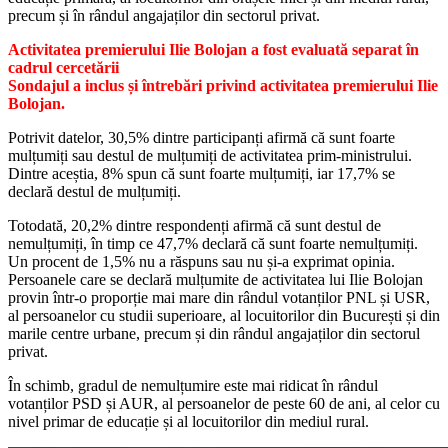
precum și în rândul angajaților din sectorul privat.
Activitatea premierului Ilie Bolojan a fost evaluată separat în
cadrul cercetării
Sondajul a inclus și întrebări privind activitatea premierului Ilie
Bolojan.
Potrivit datelor, 30,5% dintre participanți afirmă că sunt foarte
mulțumiți sau destul de mulțumiți de activitatea prim-ministrului.
Dintre aceștia, 8% spun că sunt foarte mulțumiți, iar 17,7% se
declară destul de mulțumiți.
Totodată, 20,2% dintre respondenți afirmă că sunt destul de
nemulțumiți, în timp ce 47,7% declară că sunt foarte nemulțumiți.
Un procent de 1,5% nu a răspuns sau nu și-a exprimat opinia.
Persoanele care se declară mulțumite de activitatea lui Ilie Bolojan
provin într-o proporție mai mare din rândul votanților PNL și USR,
al persoanelor cu studii superioare, al locuitorilor din București și din
marile centre urbane, precum și din rândul angajaților din sectorul
privat.
În schimb, gradul de nemulțumire este mai ridicat în rândul
votanților PSD și AUR, al persoanelor de peste 60 de ani, al celor cu
nivel primar de educație și al locuitorilor din mediul rural.