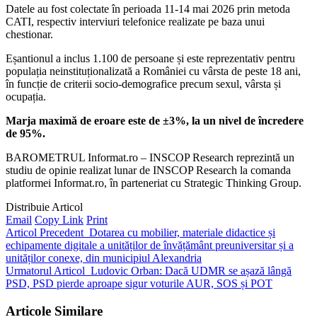
Datele au fost colectate în perioada 11-14 mai 2026 prin metoda
CATI, respectiv interviuri telefonice realizate pe baza unui
chestionar.
Eșantionul a inclus 1.100 de persoane și este reprezentativ pentru
populația neinstituționalizată a României cu vârsta de peste 18 ani,
în funcție de criterii socio-demografice precum sexul, vârsta și
ocupația.
Marja maximă de eroare este de ±3%, la un nivel de încredere
de 95%.
BAROMETRUL Informat.ro – INSCOP Research reprezintă un
studiu de opinie realizat lunar de INSCOP Research la comanda
platformei Informat.ro, în parteneriat cu Strategic Thinking Group.
Distribuie Articol
Email
Copy Link
Print
Articol Precedent
Dotarea cu mobilier, materiale didactice și
echipamente digitale a unităților de învățământ preuniversitar și a
unităților conexe, din municipiul Alexandria
Urmatorul Articol
Ludovic Orban: Dacă UDMR se așază lângă
PSD, PSD pierde aproape sigur voturile AUR, SOS și POT
Articole Similare