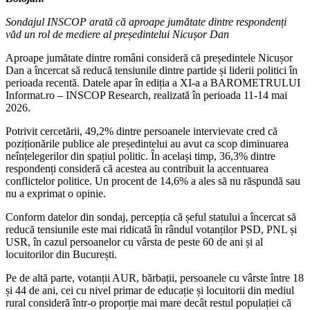
Sondajul INSCOP arată că aproape jumătate dintre respondenți
văd un rol de mediere al președintelui Nicușor Dan
Aproape jumătate dintre români consideră că președintele Nicușor
Dan a încercat să reducă tensiunile dintre partide și liderii politici în
perioada recentă. Datele apar în ediția a XI-a a BAROMETRULUI
Informat.ro – INSCOP Research, realizată în perioada 11-14 mai
2026.
Potrivit cercetării, 49,2% dintre persoanele intervievate cred că
poziționările publice ale președintelui au avut ca scop diminuarea
neînțelegerilor din spațiul politic. În același timp, 36,3% dintre
respondenți consideră că acestea au contribuit la accentuarea
conflictelor politice. Un procent de 14,6% a ales să nu răspundă sau
nu a exprimat o opinie.
Conform datelor din sondaj, percepția că șeful statului a încercat să
reducă tensiunile este mai ridicată în rândul votanților PSD, PNL și
USR, în cazul persoanelor cu vârsta de peste 60 de ani și al
locuitorilor din București.
Pe de altă parte, votanții AUR, bărbații, persoanele cu vârste între 18
și 44 de ani, cei cu nivel primar de educație și locuitorii din mediul
rural consideră într-o proporție mai mare decât restul populației că