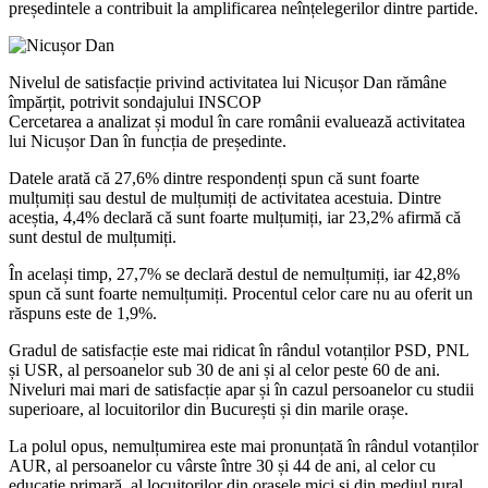
președintele a contribuit la amplificarea neînțelegerilor dintre partide.
Nivelul de satisfacție privind activitatea lui Nicușor Dan rămâne
împărțit, potrivit sondajului INSCOP
Cercetarea a analizat și modul în care românii evaluează activitatea
lui Nicușor Dan în funcția de președinte.
Datele arată că 27,6% dintre respondenți spun că sunt foarte
mulțumiți sau destul de mulțumiți de activitatea acestuia. Dintre
aceștia, 4,4% declară că sunt foarte mulțumiți, iar 23,2% afirmă că
sunt destul de mulțumiți.
În același timp, 27,7% se declară destul de nemulțumiți, iar 42,8%
spun că sunt foarte nemulțumiți. Procentul celor care nu au oferit un
răspuns este de 1,9%.
Gradul de satisfacție este mai ridicat în rândul votanților PSD, PNL
și USR, al persoanelor sub 30 de ani și al celor peste 60 de ani.
Niveluri mai mari de satisfacție apar și în cazul persoanelor cu studii
superioare, al locuitorilor din București și din marile orașe.
La polul opus, nemulțumirea este mai pronunțată în rândul votanților
AUR, al persoanelor cu vârste între 30 și 44 de ani, al celor cu
educație primară, al locuitorilor din orașele mici și din mediul rural,