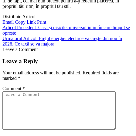
fi, de fapt, cel mai bun pretext pentru a-ți redefini plăcerea, în
propriul tău ritm, în propriul tău stil.
Distribuie Articol
Email
Copy Link
Print
Articol Precedent
Casa și pisicile: universul intim în care timpul se
oprește
Urmatorul Articol
Prețul energiei electrice va crește din nou în
2026. Ce taxă se va majora
Leave a Comment
Leave a Reply
Your email address will not be published.
Required fields are
marked
*
Comment
*