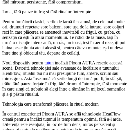
fără mirosuri persistente, fără compromisuri.
Iarna, fără pauze în frig și fără ritualuri întrerupte
Pentru fumătorii clasici, serile de iarnă înseamnă, de cele mai multe
ori, drumuri repetate spre balcon, spre ușa de la intrare, spre colțuri
reci în care plăcerea se amestecă inevitabil cu frigul, cu graba, cu
senzația că ești în afara momentului. Te ridici de la masă, lași în
urmă o discuție interesantă, un râs, un toast, ieși în aerul rece, îți pui
haina peste ținuta atent aleasă și, pentru câteva minute, ești undeva
între tine și obiceiul tău, departe de ceilalți.
Noul dispozitiv pentru
tutun
încălzit Ploom AURA rescrie această
scenă. Datorită tehnologiei sale avansate de încălzire a tutunului
HeatFlow, ritualul tău nu mai presupune fum, ardere, scrum sau
miros greu. Asta înseamnă că serile lungi de iarnă pot fi, în sfârșit,
trăite fără pauze forțate în frig, fără drumuri întrerupte, fără momente
în care simți că trebuie să alegi între a rămâne în mijlocul oamenilor
și a-ți păstra ritualul.
Tehnologia care transformă plăcerea în ritual modern
În centrul experienței Ploom AURA se află tehnologia HeatFlow,
creată pentru a încălzi tutunul la temperatura optimă, fără a-l arde.
Diferența este esențială, în loc de fum dens, miros persistent și
ardere, ai parte de o eliberare a notelor de tutun, care păstrează