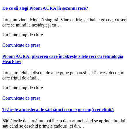
De ce să alegi Ploom AURA în sezonul rece?
Iarna nu vine niciodată singură. Vine cu frig, cu haine groase, cu seri
care se întind la nesfârșit și cu…
7 minute timp de citire
Comunicate de presa
Ploom AURA, plăcerea care încălzește zilele reci cu tehnologia
HeatFlow
Iarna are felul ei discret de a ne pune pe pauză, iar în acest decor, în
care frigul de afară…
7 minute timp de citire
Comunicate de presa
Trăiește atmosfera de sărbători cu o experiență redefinită
Sărbătorile de iarnă nu mai încep doar atunci când se aprinde bradul
sau când se deschid primele cadouri, ci din…