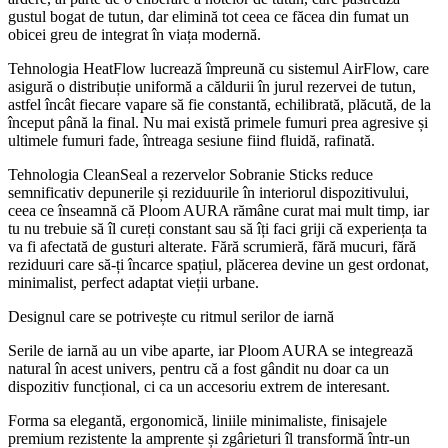
gustul bogat de tutun, dar elimină tot ceea ce făcea din fumat un
obicei greu de integrat în viața modernă.
Tehnologia HeatFlow lucrează împreună cu sistemul AirFlow, care
asigură o distribuție uniformă a căldurii în jurul rezervei de tutun,
astfel încât fiecare vapare să fie constantă, echilibrată, plăcută, de la
început până la final. Nu mai există primele fumuri prea agresive și
ultimele fumuri fade, întreaga sesiune fiind fluidă, rafinată.
Tehnologia CleanSeal a rezervelor Sobranie Sticks reduce
semnificativ depunerile și reziduurile în interiorul dispozitivului,
ceea ce înseamnă că Ploom AURA rămâne curat mai mult timp, iar
tu nu trebuie să îl cureți constant sau să îți faci griji că experiența ta
va fi afectată de gusturi alterate. Fără scrumieră, fără mucuri, fără
reziduuri care să-ți încarce spațiul, plăcerea devine un gest ordonat,
minimalist, perfect adaptat vieții urbane.
Designul care se potrivește cu ritmul serilor de iarnă
Serile de iarnă au un vibe aparte, iar Ploom AURA se integrează
natural în acest univers, pentru că a fost gândit nu doar ca un
dispozitiv funcțional, ci ca un accesoriu extrem de interesant.
Forma sa elegantă, ergonomică, liniile minimaliste, finisajele
premium rezistente la amprente și zgârieturi îl transformă într-un