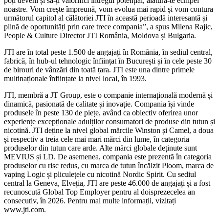
poți deveni și să‑ți valorifici întregul potențial, alătură‑te echipei
noastre. Vom crește împreună, vom evolua mai rapid și vom contura
următorul capitol al călătoriei JTI în această perioadă interesantă și
plină de oportunități prin care trece compania”, a spus Milena Rajic,
People & Culture Director JTI România, Moldova și Bulgaria.
JTI are în total peste 1.500 de angajați în România, în sediul central,
fabrică, în hub-ul tehnologic înființat în București și în cele peste 30
de birouri de vânzări din toată țara. JTI este una dintre primele
multinaționale înființate la nivel local, în 1993.
JTI, membră a JT Group, este o companie internațională modernă și
dinamică, pasionată de calitate și inovație. Compania își vinde
produsele în peste 130 de piețe, având ca obiectiv oferirea unor
experiențe excepționale adulților consumatori de produse din tutun și
nicotină. JTI deține la nivel global mărcile Winston și Camel, a doua
și respectiv a treia cele mai mari mărci din lume, în categoria
produselor din tutun care arde. Alte mărci globale deținute sunt
MEVIUS și LD. De asemenea, compania este prezentă în categoria
produselor cu risc redus, cu marca de tutun încălzit Ploom, marca de
vaping Logic și pliculețele cu nicotină Nordic Spirit. Cu sediul
central la Geneva, Elveția, JTI are peste 46.000 de angajați și a fost
recunoscută Global Top Employer pentru al doisprezecelea an
consecutiv, în 2026. Pentru mai multe informații, vizitați
www.jti.com.