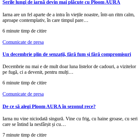
Serile lungi de iarnă devin mai plăcute cu Ploom AURA
Iarna are un fel aparte de a intra în viețile noastre, într-un ritm calm,
aproape contemplativ, în care timpul pare…
6 minute timp de citire
Comunicate de presa
Un decembrie plin de senzații, fără fum și fără compromisuri
Decembrie nu mai e de mult doar luna listelor de cadouri, a vizitelor
pe fugă, ci a devenit, pentru mulți…
6 minute timp de citire
Comunicate de presa
De ce să alegi Ploom AURA în sezonul rece?
Iarna nu vine niciodată singură. Vine cu frig, cu haine groase, cu seri
care se întind la nesfârșit și cu…
7 minute timp de citire