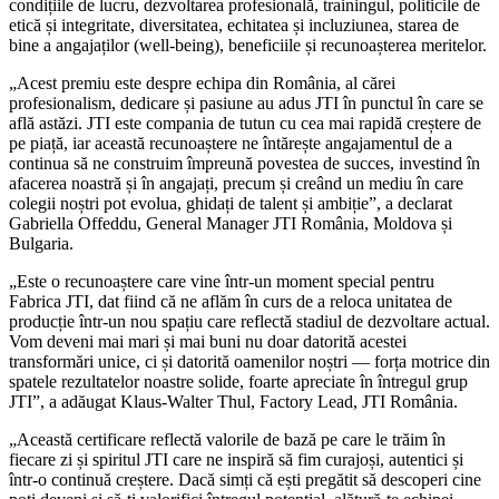
condițiile de lucru, dezvoltarea profesională, trainingul, politicile de
etică și integritate, diversitatea, echitatea și incluziunea, starea de
bine a angajaților (well-being), beneficiile și recunoașterea meritelor.
„Acest premiu este despre echipa din România, al cărei
profesionalism, dedicare și pasiune au adus JTI în punctul în care se
află astăzi. JTI este compania de tutun cu cea mai rapidă creștere de
pe piață, iar această recunoaștere ne întărește angajamentul de a
continua să ne construim împreună povestea de succes, investind în
afacerea noastră și în angajați, precum și creând un mediu în care
colegii noștri pot evolua, ghidați de talent și ambiție”, a declarat
Gabriella Offeddu, General Manager JTI România, Moldova și
Bulgaria.
„Este o recunoaștere care vine într-un moment special pentru
Fabrica JTI, dat fiind că ne aflăm în curs de a reloca unitatea de
producție într-un nou spațiu care reflectă stadiul de dezvoltare actual.
Vom deveni mai mari și mai buni nu doar datorită acestei
transformări unice, ci și datorită oamenilor noștri — forța motrice din
spatele rezultatelor noastre solide, foarte apreciate în întregul grup
JTI”, a adăugat Klaus-Walter Thul, Factory Lead, JTI România.
„Această certificare reflectă valorile de bază pe care le trăim în
fiecare zi și spiritul JTI care ne inspiră să fim curajoși, autentici și
într-o continuă creștere. Dacă simți că ești pregătit să descoperi cine