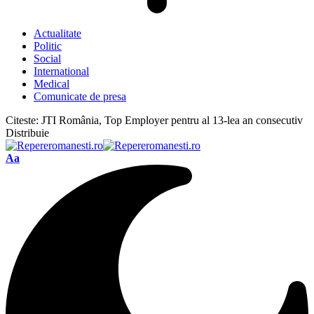
Actualitate
Politic
Social
International
Medical
Comunicate de presa
Citeste:
JTI România, Top Employer pentru al 13-lea an consecutiv
Distribuie
Font
Aa
Resizer