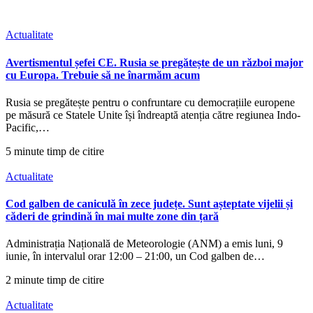
Actualitate
Avertismentul șefei CE. Rusia se pregătește de un război major
cu Europa. Trebuie să ne înarmăm acum
Rusia se pregătește pentru o confruntare cu democrațiile europene
pe măsură ce Statele Unite își îndreaptă atenția către regiunea Indo-
Pacific,…
5 minute timp de citire
Actualitate
Cod galben de caniculă în zece județe. Sunt așteptate vijelii și
căderi de grindină în mai multe zone din țară
Administrația Națională de Meteorologie (ANM) a emis luni, 9
iunie, în intervalul orar 12:00 – 21:00, un Cod galben de…
2 minute timp de citire
Actualitate