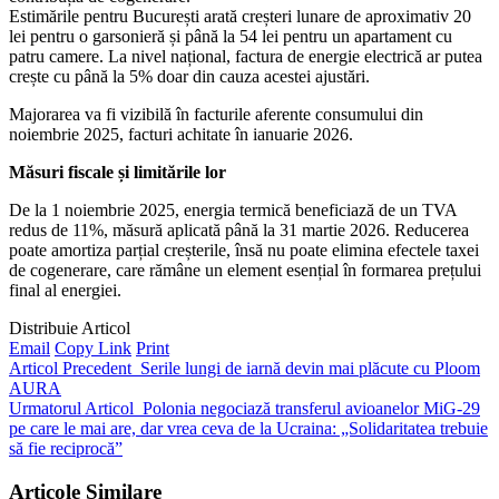
Estimările pentru București arată creșteri lunare de aproximativ 20
lei pentru o garsonieră și până la 54 lei pentru un apartament cu
patru camere. La nivel național, factura de energie electrică ar putea
crește cu până la 5% doar din cauza acestei ajustări.
Majorarea va fi vizibilă în facturile aferente consumului din
noiembrie 2025, facturi achitate în ianuarie 2026.
Măsuri fiscale și limitările lor
De la 1 noiembrie 2025, energia termică beneficiază de un TVA
redus de 11%, măsură aplicată până la 31 martie 2026. Reducerea
poate amortiza parțial creșterile, însă nu poate elimina efectele taxei
de cogenerare, care rămâne un element esențial în formarea prețului
final al energiei.
Distribuie Articol
Email
Copy Link
Print
Articol Precedent
Serile lungi de iarnă devin mai plăcute cu Ploom
AURA
Urmatorul Articol
Polonia negociază transferul avioanelor MiG-29
pe care le mai are, dar vrea ceva de la Ucraina: „Solidaritatea trebuie
să fie reciprocă”
Articole Similare