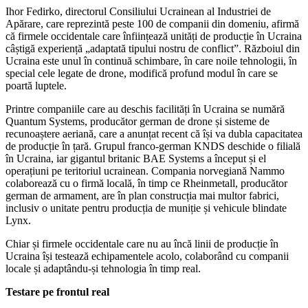
Ihor Fedirko, directorul Consiliului Ucrainean al Industriei de
Apărare, care reprezintă peste 100 de companii din domeniu, afirmă
că firmele occidentale care înființează unități de producție în Ucraina
câștigă experiență „adaptată tipului nostru de conflict”. Războiul din
Ucraina este unul în continuă schimbare, în care noile tehnologii, în
special cele legate de drone, modifică profund modul în care se
poartă luptele.
Printre companiile care au deschis facilități în Ucraina se numără
Quantum Systems, producător german de drone și sisteme de
recunoaștere aeriană, care a anunțat recent că își va dubla capacitatea
de producție în țară. Grupul franco-german KNDS deschide o filială
în Ucraina, iar gigantul britanic BAE Systems a început și el
operațiuni pe teritoriul ucrainean. Compania norvegiană Nammo
colaborează cu o firmă locală, în timp ce Rheinmetall, producător
german de armament, are în plan construcția mai multor fabrici,
inclusiv o unitate pentru producția de muniție și vehicule blindate
Lynx.
Chiar și firmele occidentale care nu au încă linii de producție în
Ucraina își testează echipamentele acolo, colaborând cu companii
locale și adaptându-și tehnologia în timp real.
Testare pe frontul real