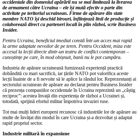
occidentale din domeniul apărării nu se mai limitează la livrarea
de armament către Ucraina – ele își mută efectiv o parte din
activitate pe teritoriul ucrainean. Firme de apărare din state
membre NATO își deschid birouri, înființează linii de producție și
colaborează direct cu parteneri locali în plin război, scrie Business
Insider.
Pentru Ucraina, beneficiul imediat constă într-un acces mai rapid
la arme adaptate nevoilor de pe teren. Pentru Occident, miza este
accesul la lecții directe dintr-un teatru de conflict contemporan –
cunoștințe pe care, în mod obișnuit, banii nu le pot cumpăra.
Industria de apărare ucraineană furnizează experiență practică
dobândită cu mari sacrificii, iar țările NATO pot valorifica aceste
lecții înainte de a fi nevoite să le aplice la rândul lor. Reprezentanți ai
sectorului ucrainean de apărare au declarat pentru Business Insider
că prezența companiilor occidentale în Ucraina reprezintă un „câștig
reciproc”: acestea învață din experiența de război a Ucrainei și,
totodată, sprijină efortul militar împotriva invaziei ruse.
Tot mai mulți lideri europeni recunosc că industriile lor de apărare au
multe de învățat din modul în care Ucraina și-a dezvoltat și adaptat
rapid propriul sector.
Industrie militară în expansiune