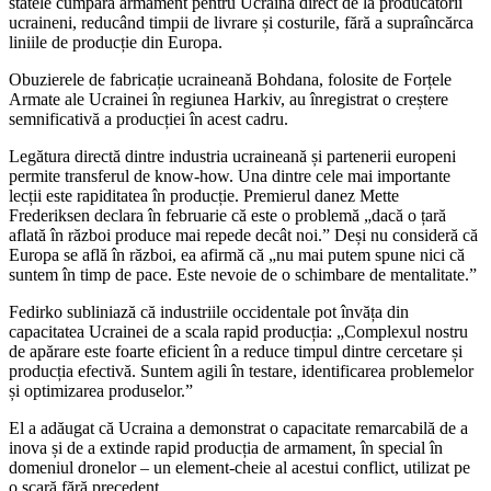
statele cumpără armament pentru Ucraina direct de la producătorii
ucraineni, reducând timpii de livrare și costurile, fără a supraîncărca
liniile de producție din Europa.
Obuzierele de fabricație ucraineană Bohdana, folosite de Forțele
Armate ale Ucrainei în regiunea Harkiv, au înregistrat o creștere
semnificativă a producției în acest cadru.
Legătura directă dintre industria ucraineană și partenerii europeni
permite transferul de know-how. Una dintre cele mai importante
lecții este rapiditatea în producție. Premierul danez Mette
Frederiksen declara în februarie că este o problemă „dacă o țară
aflată în război produce mai repede decât noi.” Deși nu consideră că
Europa se află în război, ea afirmă că „nu mai putem spune nici că
suntem în timp de pace. Este nevoie de o schimbare de mentalitate.”
Fedirko subliniază că industriile occidentale pot învăța din
capacitatea Ucrainei de a scala rapid producția: „Complexul nostru
de apărare este foarte eficient în a reduce timpul dintre cercetare și
producția efectivă. Suntem agili în testare, identificarea problemelor
și optimizarea produselor.”
El a adăugat că Ucraina a demonstrat o capacitate remarcabilă de a
inova și de a extinde rapid producția de armament, în special în
domeniul dronelor – un element-cheie al acestui conflict, utilizat pe
o scară fără precedent.