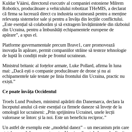
Kuldar Väärsi, directorul executiv al companiei estoniene Milrem
Robotics, producătoare a vehiculului robotizat THeMIS, a declarat
că firma sa lucrează direct cu industria ucraineană pentru a menține
relevanța sistemelor sale și pentru a învăța din lecțiile conflictului.
„Este esențial să colaborăm și să extragem învățămintele din războiul
din Ucraina, pentru a îmbunătăți echipamentele europene de
apărare”, a spus el.
Platforme guvernamentale precum Brave1, care promovează
inovația în apărare, permit companiilor străine să testeze tehnologie
de luptă în condiții reale pe frontul ucrainean.
Ministrul britanic al forțelor armate, Luke Pollard, afirma în luna
mai: „Dacă ești o companie producătoare de drone și nu ai
echipamentele tale testate pe linia frontului din Ucraina, practic nu
exiști.”
Ce poate învăța Occidentul
Troels Lund Poulsen, ministrul apărării din Danemarca, declara la
începutul anului că este esențial ca firmele daneze să învețe de la
omologii lor ucraineni: „Prin sprijinirea Ucrainei, unele lecții
valoroase se întorc și la noi. Este un beneficiu reciproc.”
Un astfel de exemplu este „modelul danez” – un mecanism prin care