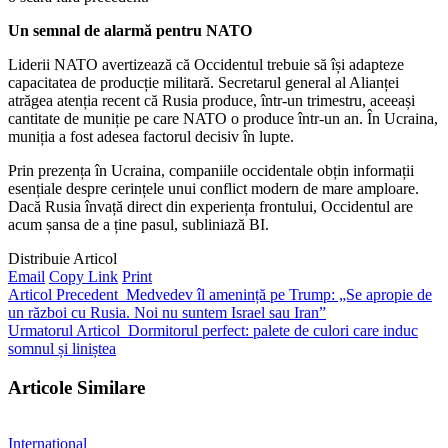
Un semnal de alarmă pentru NATO
Liderii NATO avertizează că Occidentul trebuie să își adapteze
capacitatea de producție militară. Secretarul general al Alianței
atrăgea atenția recent că Rusia produce, într-un trimestru, aceeași
cantitate de muniție pe care NATO o produce într-un an. În Ucraina,
muniția a fost adesea factorul decisiv în lupte.
Prin prezența în Ucraina, companiile occidentale obțin informații
esențiale despre cerințele unui conflict modern de mare amploare.
Dacă Rusia învață direct din experiența frontului, Occidentul are
acum șansa de a ține pasul, subliniază BI.
Distribuie Articol
Email
Copy Link
Print
Articol Precedent
Medvedev îl amenință pe Trump: „Se apropie de
un război cu Rusia. Noi nu suntem Israel sau Iran”
Urmatorul Articol
Dormitorul perfect: palete de culori care induc
somnul și liniștea
Articole Similare
International