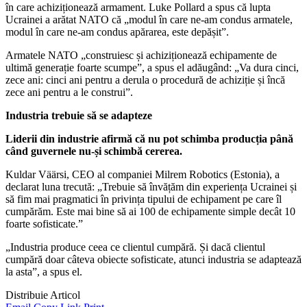
în care achiziționează armament. Luke Pollard a spus că lupta
Ucrainei a arătat NATO că „modul în care ne-am condus armatele,
modul în care ne-am condus apărarea, este depășit”.
Armatele NATO „construiesc și achiziționează echipamente de
ultimă generație foarte scumpe”, a spus el adăugând: „Va dura cinci,
zece ani: cinci ani pentru a derula o procedură de achiziție și încă
zece ani pentru a le construi”.
Industria trebuie să se adapteze
Liderii din industrie afirmă că nu pot schimba producția până
când guvernele nu-și schimbă cererea.
Kuldar Väärsi, CEO al companiei Milrem Robotics (Estonia), a
declarat luna trecută: „Trebuie să învățăm din experiența Ucrainei și
să fim mai pragmatici în privința tipului de echipament pe care îl
cumpărăm. Este mai bine să ai 100 de echipamente simple decât 10
foarte sofisticate.”
„Industria produce ceea ce clientul cumpără. Și dacă clientul
cumpără doar câteva obiecte sofisticate, atunci industria se adaptează
la asta”, a spus el.
Distribuie Articol