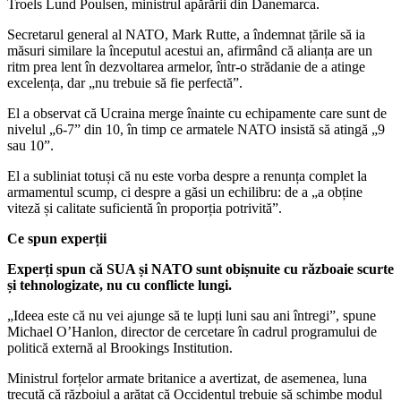
Troels Lund Poulsen, ministrul apărării din Danemarca.
Secretarul general al NATO, Mark Rutte, a îndemnat țările să ia
măsuri similare la începutul acestui an, afirmând că alianța are un
ritm prea lent în dezvoltarea armelor, într-o strădanie de a atinge
excelența, dar „nu trebuie să fie perfectă”.
El a observat că Ucraina merge înainte cu echipamente care sunt de
nivelul „6-7” din 10, în timp ce armatele NATO insistă să atingă „9
sau 10”.
El a subliniat totuși că nu este vorba despre a renunța complet la
armamentul scump, ci despre a găsi un echilibru: de a „a obține
viteză și calitate suficientă în proporția potrivită”.
Ce spun experții
Experți spun că SUA și NATO sunt obișnuite cu războaie scurte
și tehnologizate, nu cu conflicte lungi.
„Ideea este că nu vei ajunge să te lupți luni sau ani întregi”, spune
Michael O’Hanlon, director de cercetare în cadrul programului de
politică externă al Brookings Institution.
Ministrul forțelor armate britanice a avertizat, de asemenea, luna
trecută că războiul a arătat că Occidentul trebuie să schimbe modul