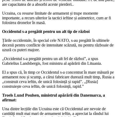
are capacitatea de a absorbi aceste pierderi..
Ucraina, cu resurse limitate de armament și trupe momente
importante, a recurs ulterior la tactici ieftine și asimetrice, cum ar fi
folosirea dronelor în masă.
Occidentul s-a pregătit pentru un alt tip de război
Țările occidentale, în special cele NATO, s-au pregătit în ultimele
decenii pentru conflicte de intensitate scăzută, nu pentru războaie de
uzură cu puteri majore.
„Occidentul s-a pregătit pentru un alt fel de război”, a spus
Gabrielius Landsbergis, fost ministru al apărării din Lituania.
El a spus că, în timp ce Occidentul s-a concentrat în mare măsură pe
armament nou și scump, a cărui fabricare durează mult timp, Rusia a
„construit ceva ieftin, de unică folosință și rapid”. „[Rusia]
construiește ceva ieftin, de unică folosință, rapid.”
Troels Lund Poulsen, ministrul apărării din Danemarca, a
afirmat:
Una dintre lecțiile din Ucraina este că Occidentul are nevoie de
cantități mult mai mari de armament ieftin, a apreciat la rândul lui