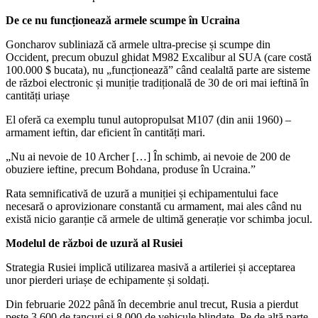
De ce nu funcționează armele scumpe în Ucraina
Goncharov subliniază că armele ultra-precise și scumpe din
Occident, precum obuzul ghidat M982 Excalibur al SUA (care costă
100.000 $ bucata), nu „funcționează” când cealaltă parte are sisteme
de război electronic și muniție tradițională de 30 de ori mai ieftină în
cantități uriașe
El oferă ca exemplu tunul autopropulsat M107 (din anii 1960) –
armament ieftin, dar eficient în cantități mari.
„Nu ai nevoie de 10 Archer […] În schimb, ai nevoie de 200 de
obuziere ieftine, precum Bohdana, produse în Ucraina.”
Rata semnificativă de uzură a muniției și echipamentului face
necesară o aprovizionare constantă cu armament, mai ales când nu
există nicio garanție că armele de ultimă generație vor schimba jocul.
Modelul de război de uzură al Rusiei
Strategia Rusiei implică utilizarea masivă a artileriei și acceptarea
unor pierderi uriașe de echipamente și soldați.
Din februarie 2022 până în decembrie anul trecut, Rusia a pierdut
peste 3.600 de tancuri și 8.000 de vehicule blindate. Pe de altă parte,