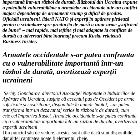
importantă într-un război de durată. Războiul din Ucraina expune
o potențială vulnerabilitate a armatelor occidentale într-un conflict
major: dependența de armament scump și dificil de produs.
Oficialii ucraineni, liderii NATO și experți în apărare pledează
pentru o schimbare spre producția de masă a unor arme „suficient
de bune” – mai rapide, mai ieftine și mai adaptate la conflicte de
durată cu adversari bine înarmați precum Rusia, relatează
Business Insider.
Armatele occidentale s-ar putea confrunta
cu o vulnerabilitate importantă într-un
război de durată, avertizează experții
ucraineni
Serhiy Goncharov, directorul Asociației Naționale a Industriilor de
Apărare din Ucraina, susține că accentul pus de Occident pe arme
sofisticate și costisitoare, disponibile în număr limitat, s-ar putea
transforma într-un dezavantaj serios în războaie de durată, cum
este cel împotriva Rusiei. Armatele occidentale s-ar putea confrunta
cu o vulnerabilitate importantă într-un război de durată, avertizează
experții ucraineni
Din punctul său de vedere, acestea sunt utile dacă sunt disponibile,
dar altfel cantitatea poate fi elementul cheie.