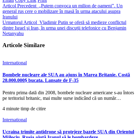
Email
Copy Link
Print
Articol Precedent
„Putem convoca un milion de oameni”. Un
general rus cere o mobilizare în masă în urma atacului asupra
Iranului
Urmatorul Articol
Vladimir Putin se oferă să medieze conflictul
dintre Israel şi Iran, în urma unei discuții telefonice cu Benjamin
Netanyahu
Articole Similare
International
Bombele nucleare ale SUA au ajuns în Marea Britanie. Costă
28.000.000$ bucata. Lansate de F-35
Pentru prima dată din 2008, bombele nucleare americane s-au întors
pe teritoriul britanic, mai multe surse indicând că un număr…
4 minute timp de citire
International
Ucraina trimite antidrone să protejeze bazele SUA din Orientul
Mijlociu. Rusia ajută Iranul să le bombardeze