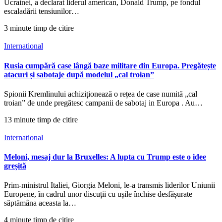
Ucrainei, a declarat liderul american, Donald Trump, pe fondul
escaladării tensiunilor…
3 minute timp de citire
International
Rusia cumpără case lângă baze militare din Europa. Pregătește
atacuri și sabotaje după modelul „cal troian”
Spionii Kremlinului achiziționează o rețea de case numită „cal
troian” de unde pregătesc campanii de sabotaj in Europa . Au…
13 minute timp de citire
International
Meloni, mesaj dur la Bruxelles: A lupta cu Trump este o idee
greșită
Prim-ministrul Italiei, Giorgia Meloni, le-a transmis liderilor Uniunii
Europene, în cadrul unor discuții cu ușile închise desfășurate
săptămâna aceasta la…
4 minute timp de citire