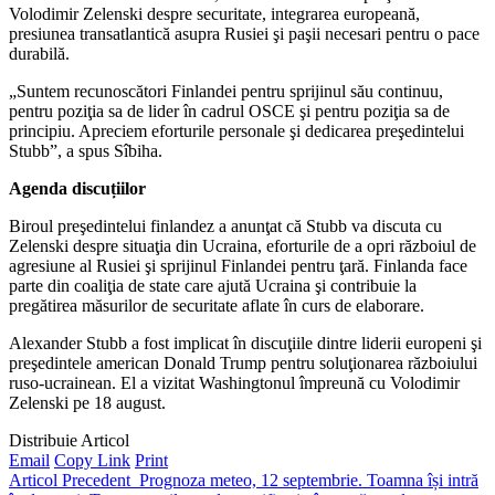
Volodimir Zelenski despre securitate, integrarea europeană,
presiunea transatlantică asupra Rusiei şi paşii necesari pentru o pace
durabilă.
„Suntem recunoscători Finlandei pentru sprijinul său continuu,
pentru poziţia sa de lider în cadrul OSCE şi pentru poziţia sa de
principiu. Apreciem eforturile personale şi dedicarea preşedintelui
Stubb”, a spus Sîbiha.
Agenda discuțiilor
Biroul preşedintelui finlandez a anunţat că Stubb va discuta cu
Zelenski despre situaţia din Ucraina, eforturile de a opri războiul de
agresiune al Rusiei şi sprijinul Finlandei pentru ţară. Finlanda face
parte din coaliţia de state care ajută Ucraina şi contribuie la
pregătirea măsurilor de securitate aflate în curs de elaborare.
Alexander Stubb a fost implicat în discuţiile dintre liderii europeni şi
preşedintele american Donald Trump pentru soluţionarea războiului
ruso-ucrainean. El a vizitat Washingtonul împreună cu Volodimir
Zelenski pe 18 august.
Distribuie Articol
Email
Copy Link
Print
Articol Precedent
Prognoza meteo, 12 septembrie. Toamna își intră