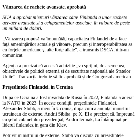
Vânzarea de rachete avansate, aprobată
SUA a aprobat miercuri vânzarea către Finlanda a unor rachete
aer-aer avansate și a echipamentelor asociate, în valoare de peste
un miliard de dolari.
„Vânzarea propusă va îmbunătăţi capacitatea Finlandei de a face
faţă ameninţărilor actuale şi viitoare, precum şi interoperabilitatea sa
cu forţele americane şi alte forţe aliate”, a transmis DSCA, într-un
comunicat.
Agenția a precizat că această achiziție „va sprijini, de asemenea,
obiectivele de politică externă și de securitate națională ale Statelor
Unite”. Tranzacția trebuie să fie aprobată și de Congresul american.
Preşedintele Finlandei, în Ucraina
După ce Ucraina a fost invadată de Rusia în 2022, Finlanda a aderat
la NATO în 2023. În aceste condiții, preşedintele Finlandei,
Alexander Stubb, a mers în Ucraina, după cum a anunţat ministrul
ucrainean de externe, Andrii Sîbiha, pe X. El a precizat că, împreună
cu şeful cabinetului prezidenţial, Andrii Iermak, l-a întâmpinat pe
liderul finlandez în gara din Kiev.
Potrivit ministrului de externe, Stubb va discuta cu preşedintele