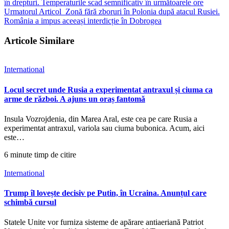
în drepturi. Temperaturile scad semnificativ în următoarele ore
Urmatorul Articol
Zonă fără zboruri în Polonia după atacul Rusiei.
România a impus aceeași interdicție în Dobrogea
Articole Similare
International
Locul secret unde Rusia a experimentat antraxul și ciuma ca
arme de război. A ajuns un oraș fantomă
Insula Vozrojdenia, din Marea Aral, este cea pe care Rusia a
experimentat antraxul, variola sau ciuma bubonica. Acum, aici
este…
6 minute timp de citire
International
Trump îl lovește decisiv pe Putin, în Ucraina. Anunțul care
schimbă cursul
Statele Unite vor furniza sisteme de apărare antiaeriană Patriot