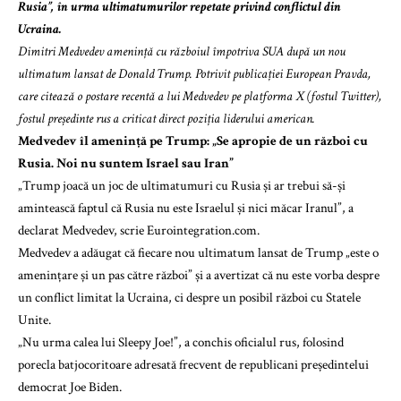
Rusia”, în urma ultimatumurilor repetate privind conflictul din
Ucraina.
Dimitri Medvedev amenință cu războiul împotriva SUA după un nou
ultimatum lansat de Donald Trump. Potrivit publicației European Pravda,
care citează o postare recentă a lui Medvedev pe platforma X (fostul Twitter),
fostul președinte rus a criticat direct poziția liderului american.
Medvedev îl amenință pe Trump: „Se apropie de un război cu
Rusia. Noi nu suntem Israel sau Iran”
„Trump joacă un joc de ultimatumuri cu Rusia și ar trebui să-și
amintească faptul că Rusia nu este Israelul și nici măcar Iranul”, a
declarat Medvedev, scrie Eurointegration.com.
Medvedev a adăugat că fiecare nou ultimatum lansat de Trump „este o
amenințare și un pas către război” și a avertizat că nu este vorba despre
un conflict limitat la Ucraina, ci despre un posibil război cu Statele
Unite.
„Nu urma calea lui Sleepy Joe!”, a conchis oficialul rus, folosind
porecla batjocoritoare adresată frecvent de republicani președintelui
democrat Joe Biden.