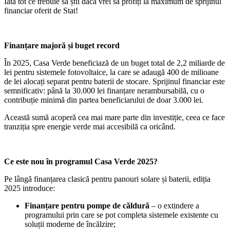
Iată tot ce trebuie să știi dacă vrei să profiți la maximum de sprijinul
financiar oferit de Stat!
Finanțare majoră și buget record
În 2025, Casa Verde beneficiază de un buget total de 2,2 miliarde de
lei pentru sistemele fotovoltaice, la care se adaugă 400 de milioane
de lei alocați separat pentru baterii de stocare. Sprijinul financiar este
semnificativ: până la 30.000 lei finanțare nerambursabilă, cu o
contribuție minimă din partea beneficiarului de doar 3.000 lei.
Această sumă acoperă cea mai mare parte din investiție, ceea ce face
tranziția spre energie verde mai accesibilă ca oricând.
Ce este nou în programul Casa Verde 2025?
Pe lângă finanțarea clasică pentru panouri solare și baterii, ediția
2025 introduce:
Finanțare pentru pompe de căldură
– o extindere a
programului prin care se pot completa sistemele existente cu
soluții moderne de încălzire;