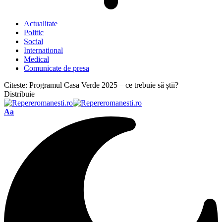
Actualitate
Politic
Social
International
Medical
Comunicate de presa
Citeste:
Programul Casa Verde 2025 – ce trebuie să știi?
Distribuie
Font
Aa
Resizer