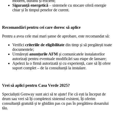
modern, durabil și eficient;
Siguranță energetică
– sistemele cu stocare oferă energie
chiar și în timpul penelor de curent.
Recomandări pentru cei care doresc să aplice
Pentru a avea cele mai mari șanse de aprobare, este recomandat să:
Verifici
criteriile de eligibilitate
din timp și să pregătești toate
documentele;
Urmărești
anunțurile AFM
și comunicatele instalatorilor
autorizați pentru eventuale modificări sau etape de lansare;
Apelezi la o firmă autorizată și cu experiență, care să îți ofere
suport complet – de la consultanță la instalare.
Vrei să aplici pentru Casa Verde 2025?
Specialiștii Genway sunt aici să te ajute! Fie că ești la început de
drum sau vrei să îți completezi sistemul existent, îți oferim
consultanță gratuită și te ghidăm pas cu pas în pregătirea dosarului
tău.