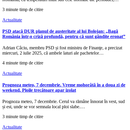
3 minute timp de citire
Actualitate
PSD atacă DUR planul de austeritate al lui Bolojan: „Bagă
România într-o criză profundă, pentru că sunt gândite eronat”
Adrian Câciu, membru PSD și fost ministru de Finanţe, a precizat
miercuri, 2 iulie 2025, că ambele laturi ale pachetelor…
4 minute timp de citire
Actualitate
Prognoza meteo, 7 decembrie. Vreme mohorâtă în a doua zi de
weekend. Ploile trecătoare apar izolat
Prognoza meteo, 7 decembrie. Cerul va rămâne înnorat în vest, sud
și est, unde se vor semnala local ploi slabe.…
3 minute timp de citire
Actualitate