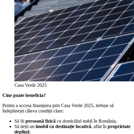
Casa Verde 2025
Cine poate beneficia?
Pentru a accesa finanțarea prin Casa Verde 2025, trebuie să
îndeplinești câteva condiții clare:
Să fii
persoană fizică
cu domiciliul stabil în România;
Să deții un
imobil cu destinație locativă
, aflat în
proprietate
deplină
;