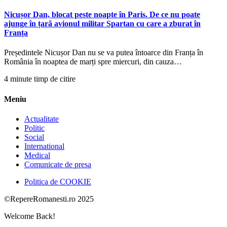
Nicușor Dan, blocat peste noapte în Paris. De ce nu poate
ajunge în țară avionul militar Spartan cu care a zburat în
Franța
Președintele Nicușor Dan nu se va putea întoarce din Franța în
România în noaptea de marți spre miercuri, din cauza…
4 minute timp de citire
Meniu
Actualitate
Politic
Social
International
Medical
Comunicate de presa
Politica de COOKIE
©RepereRomanesti.ro 2025
Welcome Back!