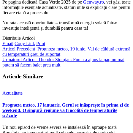
Pe pagina dedicată Casa Verde 2025 de pe
Genway.ro
, vei găsi toate
informațiile esențiale actualizate, sfaturi utile și explicații clare pentru
fiecare etapă a procesului.
Nu rata această oportunitate – transformă energia solară într-o
investiție inteligentă și durabilă pentru casa ta!
Distribuie Articol
Email
Copy Link
Print
Articol Precedent
Prognoza meteo, 19 iunie. Val de căldură extremă
cu temperaturi greu de suportat
Urmatorul Articol
Theodor Stolojan: Funia a ajuns la par, nu mai
putem să facem balet prea mult
Articole Similare
Actualitate
Prognoza meteo, 17 ianuarie. Gerul se înăsprește în prima zi de
weekend. O singură regiune va fi ocolită de temperaturile
scăzute
Un nou episod de vreme severă se instalează în aproape toată
România, cu temperaturi mult sub cele normale ale perioadei,…