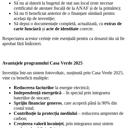
Să nu ai datorii la bugetul de stat sau local (este necesar
certificatul de atestare fiscală de la ANAF și de la primărie);
Să nu fi beneficiat anterior de o finanțare similară pentru
același tip de investiție;
Să depui o documentație completă, actualizată, cu
extras de
carte funciară
și
acte de identitate
corecte.
Respectarea acestor cerințe este esențială pentru ca dosarul tău să fie
aprobat fără întârzieri.
Avantajele programului Casa Verde 2025
Investiția într-un sistem fotovoltaic, susținută prin Casa Verde 2025,
vine cu beneficii multiple:
Reducerea facturilor
la energie electrică;
Independență energetică
– în special prin integrarea
bateriilor de stocare;
Sprijin financiar generos
, care acoperă până la 90% din
costul total;
Contribuție la protecția mediului
– reducerea amprentei de
carbon;
Creșterea valorii locuinței
, prin integrarea unui sistem