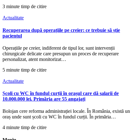
3 minute timp de citire
Actualitate
Recuperarea după operațiile pe creier: ce trebuie să știe
pacientul
Operațiile pe creier, indiferent de tipul lor, sunt intervenții
chirurgicale delicate care presupun un proces de recuperare
personalizat, atent monitorizat…
5 minute timp de citire
Actualitate
Școli cu WC în fundul curții în orașul care dă salarii de
10.000.000 lei. Primăria are 55 angajați
Bolojan cere reforma administrației locale. În România, există un
oraș unde sunt școli cu WC în fundul curții. În primăria…
4 minute timp de citire
Meniu