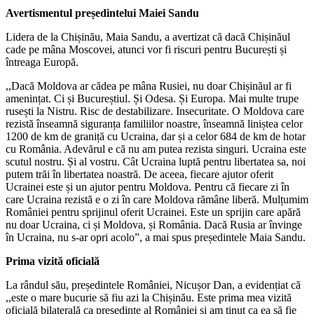
Avertismentul președintelui Maiei Sandu
Lidera de la Chișinău, Maia Sandu, a avertizat că dacă Chișinăul
cade pe mâna Moscovei, atunci vor fi riscuri pentru București și
întreaga Europă.
,,Dacă Moldova ar cădea pe mâna Rusiei, nu doar Chișinăul ar fi
amenințat. Ci și Bucureștiul. Și Odesa. Și Europa. Mai multe trupe
rusești la Nistru. Risc de destabilizare. Insecuritate. O Moldova care
rezistă înseamnă siguranța familiilor noastre, înseamnă liniștea celor
1200 de km de graniță cu Ucraina, dar și a celor 684 de km de hotar
cu România. Adevărul e că nu am putea rezista singuri. Ucraina este
scutul nostru. Și al vostru. Cât Ucraina luptă pentru libertatea sa, noi
putem trăi în libertatea noastră. De aceea, fiecare ajutor oferit
Ucrainei este și un ajutor pentru Moldova. Pentru că fiecare zi în
care Ucraina rezistă e o zi în care Moldova rămâne liberă. Mulțumim
României pentru sprijinul oferit Ucrainei. Este un sprijin care apără
nu doar Ucraina, ci și Moldova, și România. Dacă Rusia ar învinge
în Ucraina, nu s-ar opri acolo”, a mai spus președintele Maia Sandu.
Prima vizită oficială
La rândul său, președintele României, Nicușor Dan, a evidențiat că
,,este o mare bucurie să fiu azi la Chișinău. Este prima mea vizită
oficială bilaterală ca președinte al României și am ținut ca ea să fie