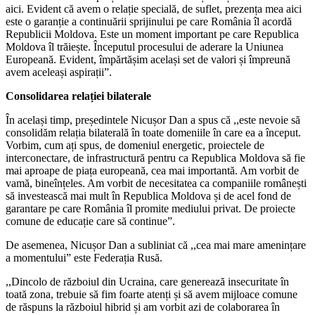
aici. Evident că avem o relație specială, de suflet, prezența mea aici
este o garanție a continuării sprijinului pe care România îl acordă
Republicii Moldova. Este un moment important pe care Republica
Moldova îl trăiește. Începutul procesului de aderare la Uniunea
Europeană. Evident, împărtășim același set de valori și împreună
avem aceleași aspirații”.
Consolidarea relației bilaterale
În același timp, președintele Nicușor Dan a spus că ,,este nevoie să
consolidăm relația bilaterală în toate domeniile în care ea a început.
Vorbim, cum ați spus, de domeniul energetic, proiectele de
interconectare, de infrastructură pentru ca Republica Moldova să fie
mai aproape de piața europeană, cea mai importantă. Am vorbit de
vamă, bineînțeles. Am vorbit de necesitatea ca companiile românești
să investească mai mult în Republica Moldova și de acel fond de
garantare pe care România îl promite mediului privat. De proiecte
comune de educație care să continue”.
De asemenea, Nicușor Dan a subliniat că ,,cea mai mare amenințare
a momentului” este Federația Rusă.
,,Dincolo de războiul din Ucraina, care generează insecuritate în
toată zona, trebuie să fim foarte atenți și să avem mijloace comune
de răspuns la războiul hibrid și am vorbit azi de colaborarea în