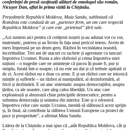
conferinței de presă susținută alături de omologul său român,
Nicușor Dan, aflat în prima vizită la Chișinău.
Președintele Republicii Moldova, Maia Sandu, subliniază că
România este condusă de un ,,partener ferm, un om care respectă
Republica Moldova” și care este ,,prietenul” țării sale.
,,Azi suntem aici pentru că cetățenii noștrii și-au adunat vot cu vot,
matematic, puterea și au învins în fața unui pericol imens. Avem de
mers împreună pe un drum greu. Război în vecinătatea noastră,
incertitudine. Trei ani de atacuri cu rachete și agresiune cu tancuri
împotriva Ucrainei. Rusia a ales războiul și crima împotriva unei
națiuni – o tragedie care ne amintește că pacea îți poate fi, pur și
simplu, furată într-o noapte, că nu este un dat și că trebuie apărată zi
de zi. Acest război nu e doar cu arme. E și un război care ne intoxică
mințile și sufletele – un război al manipulării, al dezinformării, al
fricii și dezbinării. E un atac sistematic asupra democrațiilor, asupra
țărilor, ca ale noastre, care aleg calea libertății. Un atac care
exploatează și abuzează chiar principiile democratice, pentru a
submina democrația și unitatea din interior. Este și o ofensivă
împotriva celor care susțin Ucraina, menită să slăbească acest sprijin
și, în final, să contribuie la slăbirea Uniunii Europene ca proiect de
pace și prosperitate”, a afirmat Maia Sandu.
Lidera de la Chișinău a mai spus că ,,atât Republica Moldova, cât și