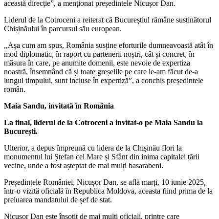
această direcție”, a menționat președintele Nicușor Dan.
Liderul de la Cotroceni a reiterat că Bucureștiul rămâne susținătorul
Chișinăului în parcursul său european.
,,Așa cum am spus, România susține eforturile dumneavoastă atât în
mod diplomatic, în raport cu partenerii noștri, cât și concret, în
măsura în care, pe anumite domenii, este nevoie de expertiza
noastră, însemnând că și toate greșelile pe care le-am făcut de-a
lungul timpului, sunt incluse în expertiză”, a conchis președintele
român.
Maia Sandu, invitată în România
La final, liderul de la Cotroceni a invitat-o pe Maia Sandu la
București.
Ulterior, a depus împreună cu lidera de la Chișinău flori la
monumentul lui Ștefan cel Mare și Sfânt din inima capitalei țării
vecine, unde a fost așteptat de mai mulți basarabeni.
Președintele României, Nicușor Dan, se află marți, 10 iunie 2025,
într-o vizită oficială în Republica Moldova, aceasta fiind prima de la
preluarea mandatului de șef de stat.
Nicușor Dan este însoțit de mai mulți oficiali, printre care