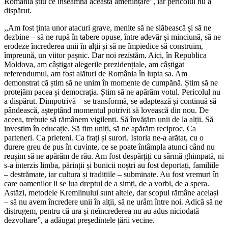
România știu ce înseamnă această amenințare”, iar pericolul nu a
dispărut.
,,Am fost ținta unor atacuri grave, menite să ne slăbească și să ne
dezbine – să ne rupă în tabere opuse, între adevăr și minciună, să ne
erodeze încrederea unii în alții și să ne împiedice să construim,
împreună, un viitor pașnic. Dar noi rezistăm. Aici, în Republica
Moldova, am câștigat alegerile prezidențiale, am câștigat
referendumul, am fost alături de România în lupta sa. Am
demonstrat că știm să ne unim în momente de cumpănă. Știm să ne
protejăm pacea și democrația. Știm să ne apărăm votul. Pericolul nu
a dispărut. Dimpotrivă – se transformă, se adaptează și continuă să
pândească, așteptând momentul potrivit să lovească din nou. De
aceea, trebuie să rămânem vigilenți. Să învățăm unii de la alții. Să
investim în educație. Să fim uniți, să ne apărăm reciproc. Ca
parteneri. Ca prieteni. Ca frați și surori. Istoria ne-a arătat, cu o
durere greu de pus în cuvinte, ce se poate întâmpla atunci când nu
reușim să ne apărăm de rău. Am fost despărțiți cu sârmă ghimpată, ni
s-a interzis limba, părinții și bunicii noștri au fost deportați, familiile
– destrămate, iar cultura și tradițiile – subminate. Au fost vremuri în
care oamenilor li se lua dreptul de a simți, de a vorbi, de a spera.
Astăzi, metodele Kremlinului sunt altele, dar scopul rămâne același
– să nu avem încredere unii în alții, să ne urâm între noi. Adică să ne
distrugem, pentru că ura și neîncrederea nu au adus niciodată
dezvoltare”, a adăugat președintele țării vecine.