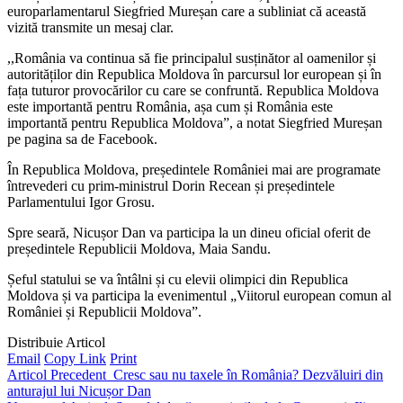
europarlamentarul Siegfried Mureșan care a subliniat că această
vizită transmite un mesaj clar.
,,România va continua să fie principalul susținător al oamenilor și
autorităților din Republica Moldova în parcursul lor european și în
fața tuturor provocărilor cu care se confruntă. Republica Moldova
este importantă pentru România, așa cum și România este
importantă pentru Republica Moldova”, a notat Siegfried Mureșan
pe pagina sa de Facebook.
În Republica Moldova, președintele României mai are programate
întrevederi cu prim-ministrul Dorin Recean și președintele
Parlamentului Igor Grosu.
Spre seară, Nicușor Dan va participa la un dineu oficial oferit de
președintele Republicii Moldova, Maia Sandu.
Șeful statului se va întâlni și cu elevii olimpici din Republica
Moldova și va participa la evenimentul „Viitorul european comun al
României și Republicii Moldova”.
Distribuie Articol
Email
Copy Link
Print
Articol Precedent
Cresc sau nu taxele în România? Dezvăluiri din
anturajul lui Nicușor Dan