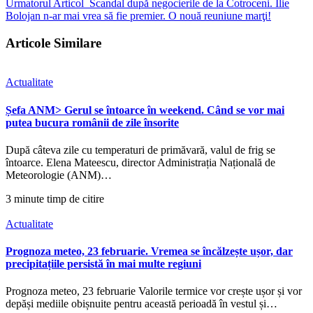
Urmatorul Articol
Scandal după negocierile de la Cotroceni. Ilie
Bolojan n-ar mai vrea să fie premier. O nouă reuniune marţi!
Articole Similare
Actualitate
Șefa ANM> Gerul se întoarce în weekend. Când se vor mai
putea bucura românii de zile însorite
După câteva zile cu temperaturi de primăvară, valul de frig se
întoarce. Elena Mateescu, director Administrația Națională de
Meteorologie (ANM)…
3 minute timp de citire
Actualitate
Prognoza meteo, 23 februarie. Vremea se încălzește ușor, dar
precipitațiile persistă în mai multe regiuni
Prognoza meteo, 23 februarie Valorile termice vor crește ușor și vor
depăși mediile obișnuite pentru această perioadă în vestul și…