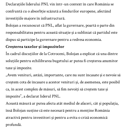
Declarațiile liderului PNL vin într-un context în care România se
confruntă cu o absorbție scăzută a fondurilor europene, afectând
investițiile majore în infrastructură.
Bolojan a recunoscut că PNL, aflat la guvernare, poartă o parte din
responsabilitatea pentru această situație și a subliniat că partidul este
dispus să participe la guvernare pentru a redresa economia.
Creșterea taxelor și impozitelor
În cadrul discuțiilor de la Cotroceni, Bolojan a explicat că una dintre
soluțiile pentru echilibrarea bugetului ar putea fi creșterea anumitor
taxe și impozite.
„Avem venituri, astăzi, importante, care nu sunt încasate și e nevoie să
creștem cota de încasare a acestor venituri și, de asemenea, este posibil
ca, în acest complex de măsuri, să fim nevoiți să creștem taxe și
impozite”, a declarat liderul PNL.
Această măsură ar putea afecta atât mediul de afaceri, cât și populația,
însă Bolojan susține că este necesară pentru a menține România
atractivă pentru investitori și pentru a evita o criză economică
profundă.