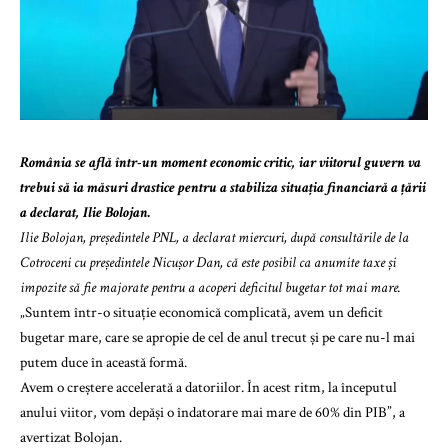
România se află într-un moment economic critic, iar viitorul guvern va
trebui să ia măsuri drastice pentru a stabiliza situația financiară a țării
a declarat, Ilie Bolojan.
Ilie Bolojan, președintele PNL, a declarat miercuri, după consultările de la
Cotroceni cu președintele Nicușor Dan, că este posibil ca anumite taxe și
impozite să fie majorate pentru a acoperi deficitul bugetar tot mai mare.
„Suntem într-o situație economică complicată, avem un deficit
bugetar mare, care se apropie de cel de anul trecut și pe care nu-l mai
putem duce în această formă.
Avem o creștere accelerată a datoriilor. În acest ritm, la începutul
anului viitor, vom depăși o îndatorare mai mare de 60% din PIB”, a
avertizat Bolojan.