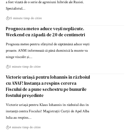
a fost vizată de o serie de agresiuni hibride ale Rusiei.
Specialistul…
15 minute timp de citire
Prognoza meteo aduce vești neplăcute.
Weekend cu zăpadă de 20 de centimetri
Prognoza meteo pentru sfârșitul de săptămână aduce vești
proaste. ANM informează că până duminică la munte va
ninge viscolit şi…
5 minute timp de citire
Victorie uriașă pentru Iohannis în războiul
cu ANAF! Instanța a respins cererea
Fiscului de a pune sechestru pe bunurile
fostului președinte
Victorie uriașă pentru Klaus Iohannis în războiul dus în
instanță contra Fiscului! Magistrații Curții de Apel Alba
Iulia au respins…
4 minute timp de citire