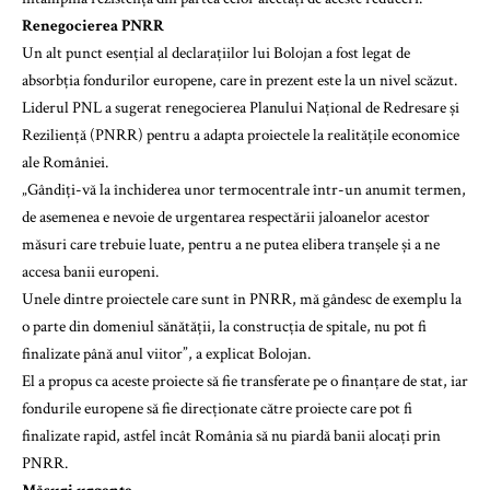
Renegocierea PNRR
Un alt punct esențial al declarațiilor lui Bolojan a fost legat de
absorbția fondurilor europene, care în prezent este la un nivel scăzut.
Liderul PNL a sugerat renegocierea Planului Național de Redresare și
Reziliență (PNRR) pentru a adapta proiectele la realitățile economice
ale României.
„Gândiți-vă la închiderea unor termocentrale într-un anumit termen,
de asemenea e nevoie de urgentarea respectării jaloanelor acestor
măsuri care trebuie luate, pentru a ne putea elibera tranșele și a ne
accesa banii europeni.
Unele dintre proiectele care sunt în PNRR, mă gândesc de exemplu la
o parte din domeniul sănătății, la construcția de spitale, nu pot fi
finalizate până anul viitor”, a explicat Bolojan.
El a propus ca aceste proiecte să fie transferate pe o finanțare de stat, iar
fondurile europene să fie direcționate către proiecte care pot fi
finalizate rapid, astfel încât România să nu piardă banii alocați prin
PNRR.