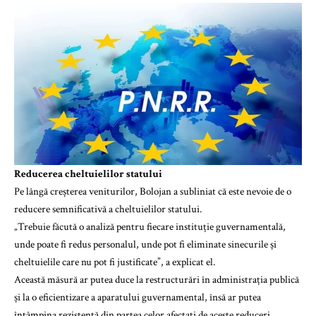
Reducerea cheltuielilor statului
Pe lângă creșterea veniturilor, Bolojan a subliniat că este nevoie de o
reducere semnificativă a cheltuielilor statului.
„Trebuie făcută o analiză pentru fiecare instituție guvernamentală,
unde poate fi redus personalul, unde pot fi eliminate sinecurile și
cheltuielile care nu pot fi justificate”, a explicat el.
Această măsură ar putea duce la restructurări în administrația publică
și la o eficientizare a aparatului guvernamental, însă ar putea
întâmpina rezistență din partea celor afectați de aceste reduceri.