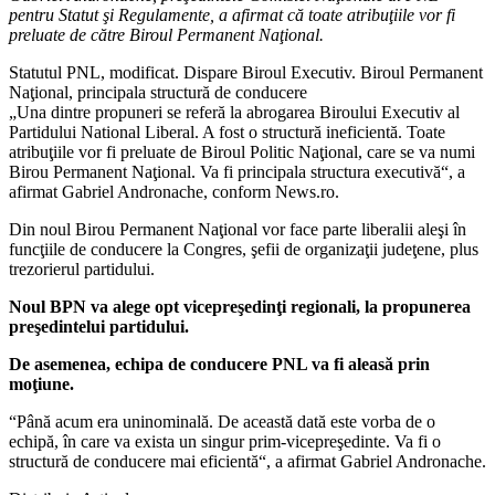
pentru Statut şi Regulamente, a afirmat că toate atribuţiile vor fi
preluate de către Biroul Permanent Naţional.
Statutul PNL, modificat. Dispare Biroul Executiv. Biroul Permanent
Naţional, principala structură de conducere
„Una dintre propuneri se referă la abrogarea Biroului Executiv al
Partidului National Liberal. A fost o structură ineficientă. Toate
atribuţiile vor fi preluate de Biroul Politic Naţional, care se va numi
Birou Permanent Naţional. Va fi principala structura executivă“, a
afirmat Gabriel Andronache, conform News.ro.
Din noul Birou Permanent Naţional vor face parte liberalii aleşi în
funcţiile de conducere la Congres, şefii de organizaţii judeţene, plus
trezorierul partidului.
Noul BPN va alege opt vicepreşedinţi regionali, la propunerea
preşedintelui partidului.
De asemenea, echipa de conducere PNL va fi aleasă prin
moţiune.
“Până acum era uninominală. De această dată este vorba de o
echipă, în care va exista un singur prim-vicepreşedinte. Va fi o
structură de conducere mai eficientă“, a afirmat Gabriel Andronache.