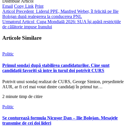
Distribuie Articol
Email
Copy Link
Print
Articol Precedent
Liderul PPE, Manfred Weber, îl felicită pe Ilie
Bolojan după realegerea la conducerea PNL
Urmatorul Articol
Cupa Mondială 2026: SUA îşi apără restricţiile
de călătorie impuse Iranului
Articole Similare
Politic
Primul sondaj după stabilirea candidaturilor. Cine sunt
candidații favoriți să intre în turul doi potrivit CURS
Potrivit unui sondaj realizat de CURS, George Simion, președintele
AUR, ar fi cel mai votat dintre candidați în primul tur…
2 minute timp de citire
Politic
Se conturează formula Nicușor Dan – Ilie Bolojan. Mesajele
transmise de cei doi lideri