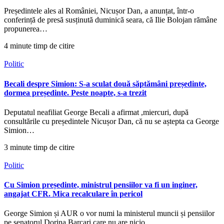
Președintele ales al României, Nicușor Dan, a anunțat, într-o
conferință de presă susținută duminică seara, că Ilie Bolojan rămâne
propunerea…
4 minute timp de citire
Politic
Becali despre Simion: S-a sculat două săptămâni președinte,
dormea președinte. Peste noapte, s-a trezit
Deputatul neafiliat George Becali a afirmat ,miercuri, după
consultările cu președintele Nicușor Dan, că nu se aștepta ca George
Simion…
3 minute timp de citire
Politic
Cu Simion președinte, ministrul pensiilor va fi un inginer,
angajat CFR. Mica recalculare în pericol
George Simion și AUR o vor numi la ministerul muncii și pensiilor
pe senatorul Dorina Barcari care nu are nicio…