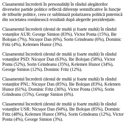
Clasamentul încrederii în personalități în rândul alegătorilor
diverselor partide politice reflectă diferențe semnificative în funcție
de triburile politice, ceea ce subliniază polarizarea politică puternică
din societatea românească rezultată după alegerile prezidențiale.
Clasamentul încrederii (destul de multă și foarte multă) în rândul
votanților AUR: George Simion (83%), Victor Ponta (15%), Ilie
Bolojan (7%), Nicușor Dan (6%), Sorin Grindeanu (6%), Dominic
Fritz (4%), Kelemen Hunor (3%).
Clasamentul încrederii (destul de multă și foarte multă) în rândul
votanților PSD: Nicușor Dan (63%), Ilie Bolojan (58%), Victor
Ponta (52%), Sorin Grindeanu (35%), Kelemen Hunor (34%),
George Simion (12%), Dominic Fritz (12%).
Clasamentul încrederii (destul de multă și foarte multă) în rândul
votanților PNL: Nicușor Dan (85%), Ilie Bolojan (83%), Kelemen
Hunor (61%), Dominic Fritz (36%), Victor Ponta (16%), Sorin
Grindeanu (15%), George Simion (6%).
Clasamentul încrederii (destul de multă și foarte multă) în rândul
votanților USR: Nicușor Dan (94%), Ilie Bolojan (85%), Dominic
Fritz (48%), Kelemen Hunor (39%), Sorin Grindeanu (12%), Victor
Ponta (4%), George Simion (3%).