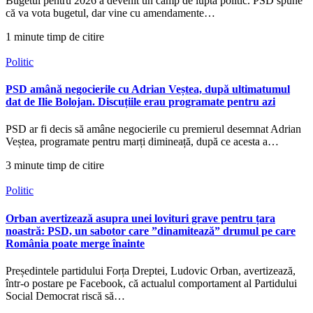
Bugetul pentru 2026 a devenit un câmp de luptă politic. PSD spune
că va vota bugetul, dar vine cu amendamente…
1 minute timp de citire
Politic
PSD amână negocierile cu Adrian Veștea, după ultimatumul
dat de Ilie Bolojan. Discuțiile erau programate pentru azi
PSD ar fi decis să amâne negocierile cu premierul desemnat Adrian
Veștea, programate pentru marți dimineață, după ce acesta a…
3 minute timp de citire
Politic
Orban avertizează asupra unei lovituri grave pentru țara
noastră: PSD, un sabotor care ”dinamitează” drumul pe care
România poate merge înainte
Președintele partidului Forța Dreptei, Ludovic Orban, avertizează,
într-o postare pe Facebook, că actualul comportament al Partidului
Social Democrat riscă să…