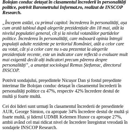
Bolojan conduc detașat în clasamentul încrederii în personalități
politice, potrivit Barometrului Informat.ro, realizat de INSCOP
Research.
„Începem astăzi, cu primul capitol: încrederea în personalități, așa
cum arată tabloul după alegerile prezidențiale din 18 mai, atât la
nivelul populatiei general, cît și la nivelul votanăilor partidelor
politice. Încrederea în personalități, care măsoară opinia întregii
populații adulte rezidente pe teritoriul României, atât a celor care
au votat, cât și a celor care nu s-au prezentat la alegerile
prezidențiale recente, este un indicator care reflectă o evaluare mult
mai exigentă decât alți indicatori precum părerea despre
personalități”, a anunțat sociologul Remus Ștefureac, directorul
INSCOP.
Potrivit sondajului, președintele Nicușor Dan și fostul președinte
interimar Ilie Bolojan conduc detașat în clasamentul încrederii în
personalități politice cu 47%, respectiv 42% încredere destul de
multă și foarte multă.
Cei doi lideri sunt urmați în clasamentul încrederii de presedintele
AUR, George Simion, cu apropate 34% încredere destul de multă și
foarte multă, și liderul UDMR Kelemen Hunor cu aproape 27%,
ambii având cel mai ridicat nivel de încredere înregistrat vreodată în
sondajele INSCOP Research.