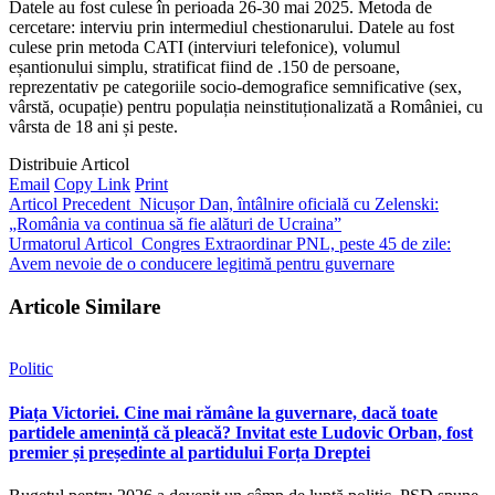
Datele au fost culese în perioada 26-30 mai 2025. Metoda de
cercetare: interviu prin intermediul chestionarului. Datele au fost
culese prin metoda CATI (interviuri telefonice), volumul
eșantionului simplu, stratificat fiind de .150 de persoane,
reprezentativ pe categoriile socio-demografice semnificative (sex,
vârstă, ocupație) pentru populația neinstituționalizată a României, cu
vârsta de 18 ani și peste.
Distribuie Articol
Email
Copy Link
Print
Articol Precedent
Nicușor Dan, întâlnire oficială cu Zelenski:
„România va continua să fie alături de Ucraina”
Urmatorul Articol
Congres Extraordinar PNL, peste 45 de zile:
Avem nevoie de o conducere legitimă pentru guvernare
Articole Similare
Politic
Piața Victoriei. Cine mai rămâne la guvernare, dacă toate
partidele amenință că pleacă? Invitat este Ludovic Orban, fost
premier și președinte al partidului Forța Dreptei