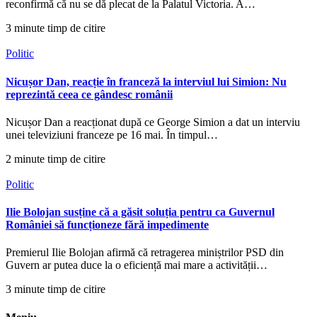
reconfirmă că nu se dă plecat de la Palatul Victoria. A…
3 minute timp de citire
Politic
Nicușor Dan, reacție în franceză la interviul lui Simion: Nu
reprezintă ceea ce gândesc românii
Nicușor Dan a reacționat după ce George Simion a dat un interviu
unei televiziuni franceze pe 16 mai. În timpul…
2 minute timp de citire
Politic
Ilie Bolojan susține că a găsit soluția pentru ca Guvernul
României să funcționeze fără impedimente
Premierul Ilie Bolojan afirmă că retragerea miniștrilor PSD din
Guvern ar putea duce la o eficiență mai mare a activității…
3 minute timp de citire