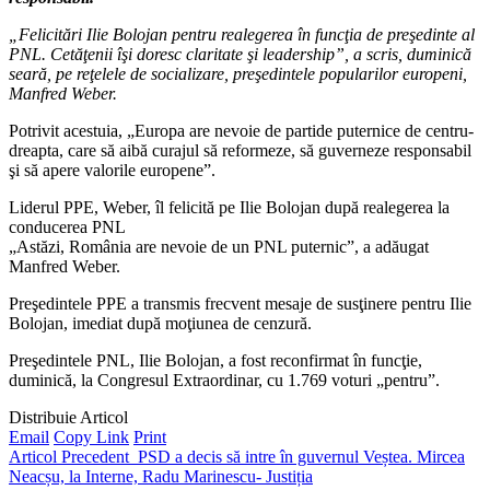
„Felicitări Ilie Bolojan pentru realegerea în funcţia de preşedinte al
PNL. Cetăţenii îşi doresc claritate şi leadership”, a scris, duminică
seară, pe reţelele de socializare, preşedintele popularilor europeni,
Manfred Weber.
Potrivit acestuia, „Europa are nevoie de partide puternice de centru-
dreapta, care să aibă curajul să reformeze, să guverneze responsabil
şi să apere valorile europene”.
Liderul PPE, Weber, îl felicită pe Ilie Bolojan după realegerea la
conducerea PNL
„Astăzi, România are nevoie de un PNL puternic”, a adăugat
Manfred Weber.
Preşedintele PPE a transmis frecvent mesaje de susţinere pentru Ilie
Bolojan, imediat după moţiunea de cenzură.
Preşedintele PNL, Ilie Bolojan, a fost reconfirmat în funcţie,
duminică, la Congresul Extraordinar, cu 1.769 voturi „pentru”.
Distribuie Articol
Email
Copy Link
Print
Articol Precedent
PSD a decis să intre în guvernul Veștea. Mircea
Neacșu, la Interne, Radu Marinescu- Justiția