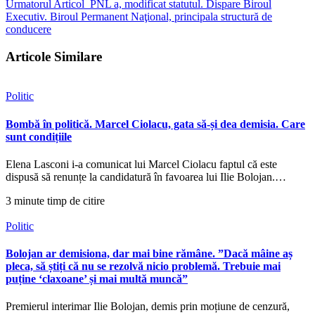
Urmatorul Articol
PNL a, modificat statutul. Dispare Biroul
Executiv. Biroul Permanent Naţional, principala structură de
conducere
Articole Similare
Politic
Bombă în politică. Marcel Ciolacu, gata să-și dea demisia. Care
sunt condițiile
Elena Lasconi i-a comunicat lui Marcel Ciolacu faptul că este
dispusă să renunțe la candidatură în favoarea lui Ilie Bolojan.…
3 minute timp de citire
Politic
Bolojan ar demisiona, dar mai bine rămâne. ”Dacă mâine aș
pleca, să știți că nu se rezolvă nicio problemă. Trebuie mai
puține ‘claxoane’ și mai multă muncă”
Premierul interimar Ilie Bolojan, demis prin moțiune de cenzură,