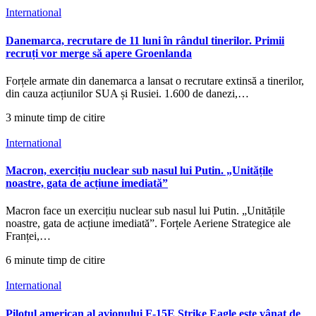
International
Danemarca, recrutare de 11 luni în rândul tinerilor. Primii
recruți vor merge să apere Groenlanda
Forțele armate din danemarca a lansat o recrutare extinsă a tinerilor,
din cauza acțiunilor SUA și Rusiei. 1.600 de danezi,…
3 minute timp de citire
International
Macron, exercițiu nuclear sub nasul lui Putin. „Unitățile
noastre, gata de acțiune imediată”
Macron face un exercițiu nuclear sub nasul lui Putin. „Unitățile
noastre, gata de acțiune imediată”. Forțele Aeriene Strategice ale
Franței,…
6 minute timp de citire
International
Pilotul american al avionului F-15E Strike Eagle este vânat de