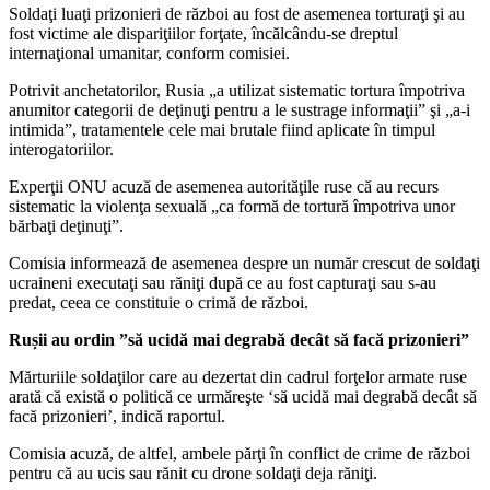
Soldaţi luaţi prizonieri de război au fost de asemenea torturaţi şi au
fost victime ale dispariţiilor forţate, încălcându-se dreptul
internaţional umanitar, conform comisiei.
Potrivit anchetatorilor, Rusia „a utilizat sistematic tortura împotriva
anumitor categorii de deţinuţi pentru a le sustrage informaţii” şi „a-i
intimida”, tratamentele cele mai brutale fiind aplicate în timpul
interogatoriilor.
Experţii ONU acuză de asemenea autorităţile ruse că au recurs
sistematic la violenţa sexuală „ca formă de tortură împotriva unor
bărbaţi deţinuţi”.
Comisia informează de asemenea despre un număr crescut de soldaţi
ucraineni executaţi sau răniţi după ce au fost capturaţi sau s-au
predat, ceea ce constituie o crimă de război.
Rușii au ordin ”să ucidă mai degrabă decât să facă prizonieri”
Mărturiile soldaţilor care au dezertat din cadrul forţelor armate ruse
arată că există o politică ce urmăreşte ‘să ucidă mai degrabă decât să
facă prizonieri’, indică raportul.
Comisia acuză, de altfel, ambele părţi în conflict de crime de război
pentru că au ucis sau rănit cu drone soldaţi deja răniţi.