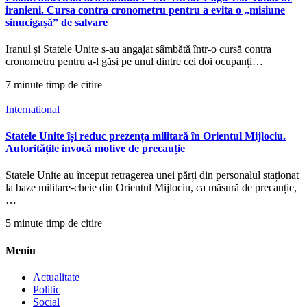
iranieni. Cursa contra cronometru pentru a evita o „misiune
sinucigașă” de salvare
Iranul și Statele Unite s-au angajat sâmbătă într-o cursă contra
cronometru pentru a-l găsi pe unul dintre cei doi ocupanți…
7 minute timp de citire
International
Statele Unite își reduc prezența militară în Orientul Mijlociu.
Autoritățile invocă motive de precauție
Statele Unite au început retragerea unei părți din personalul staționat
la baze militare-cheie din Orientul Mijlociu, ca măsură de precauție,
…
5 minute timp de citire
Meniu
Actualitate
Politic
Social