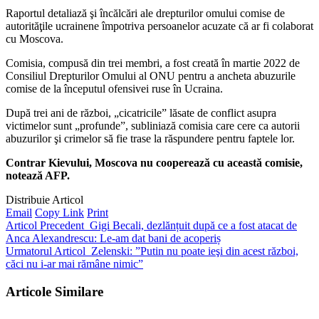
Raportul detaliază şi încălcări ale drepturilor omului comise de
autorităţile ucrainene împotriva persoanelor acuzate că ar fi colaborat
cu Moscova.
Comisia, compusă din trei membri, a fost creată în martie 2022 de
Consiliul Drepturilor Omului al ONU pentru a ancheta abuzurile
comise de la începutul ofensivei ruse în Ucraina.
După trei ani de război, „cicatricile” lăsate de conflict asupra
victimelor sunt „profunde”, subliniază comisia care cere ca autorii
abuzurilor şi crimelor să fie trase la răspundere pentru faptele lor.
Contrar Kievului, Moscova nu cooperează cu această comisie,
notează AFP.
Distribuie Articol
Email
Copy Link
Print
Articol Precedent
Gigi Becali, dezlănțuit după ce a fost atacat de
Anca Alexandrescu: Le-am dat bani de acoperiș
Urmatorul Articol
Zelenski: ”Putin nu poate ieşi din acest război,
căci nu i-ar mai rămâne nimic”
Articole Similare