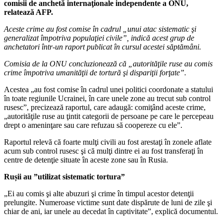
comisii de anchetă internaţionale independente a ONU,
relatează AFP.
Aceste crime au fost comise în cadrul „unui atac sistematic şi
generalizat împotriva populaţiei civile”, indică acest grup de
anchetatori într-un raport publicat în cursul acestei săptămâni.
Comisia de la ONU concluzionează că „autorităţile ruse au comis
crime împotriva umanităţii de tortură şi dispariţii forţate”.
Acestea „au fost comise în cadrul unei politici coordonate a statului
în toate regiunile Ucrainei, în care unele zone au trecut sub control
rusesc”, precizează raportul, care adaugă: comiţând aceste crime,
„autorităţile ruse au ţintit categorii de persoane pe care le percepeau
drept o ameninţare sau care refuzau să coopereze cu ele”.
Raportul relevă că foarte mulţi civili au fost arestaţi în zonele aflate
acum sub control rusesc şi că mulţi dintre ei au fost transferaţi în
centre de detenţie situate în aceste zone sau în Rusia.
Rușii au ”utilizat sistematic tortura”
„Ei au comis şi alte abuzuri şi crime în timpul acestor detenţii
prelungite. Numeroase victime sunt date dispărute de luni de zile şi
chiar de ani, iar unele au decedat în captivitate”, explică documentul.