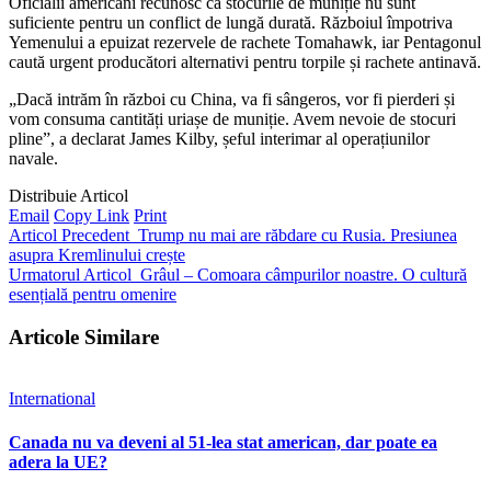
Oficialii americani recunosc că stocurile de muniție nu sunt
suficiente pentru un conflict de lungă durată. Războiul împotriva
Yemenului a epuizat rezervele de rachete Tomahawk, iar Pentagonul
caută urgent producători alternativi pentru torpile și rachete antinavă.
„Dacă intrăm în război cu China, va fi sângeros, vor fi pierderi și
vom consuma cantități uriașe de muniție. Avem nevoie de stocuri
pline”, a declarat James Kilby, șeful interimar al operațiunilor
navale.
Distribuie Articol
Email
Copy Link
Print
Articol Precedent
Trump nu mai are răbdare cu Rusia. Presiunea
asupra Kremlinului crește
Urmatorul Articol
Grâul – Comoara câmpurilor noastre. O cultură
esențială pentru omenire
Articole Similare
International
Canada nu va deveni al 51-lea stat american, dar poate ea
adera la UE?