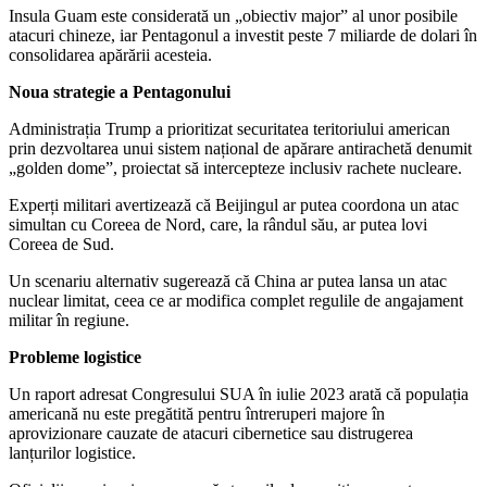
Insula Guam este considerată un „obiectiv major” al unor posibile
atacuri chineze, iar Pentagonul a investit peste 7 miliarde de dolari în
consolidarea apărării acesteia.
Noua strategie a Pentagonului
Administrația Trump a prioritizat securitatea teritoriului american
prin dezvoltarea unui sistem național de apărare antirachetă denumit
„golden dome”, proiectat să intercepteze inclusiv rachete nucleare.
Experți militari avertizează că Beijingul ar putea coordona un atac
simultan cu Coreea de Nord, care, la rândul său, ar putea lovi
Coreea de Sud.
Un scenariu alternativ sugerează că China ar putea lansa un atac
nuclear limitat, ceea ce ar modifica complet regulile de angajament
militar în regiune.
Probleme logistice
Un raport adresat Congresului SUA în iulie 2023 arată că populația
americană nu este pregătită pentru întreruperi majore în
aprovizionare cauzate de atacuri cibernetice sau distrugerea
lanțurilor logistice.