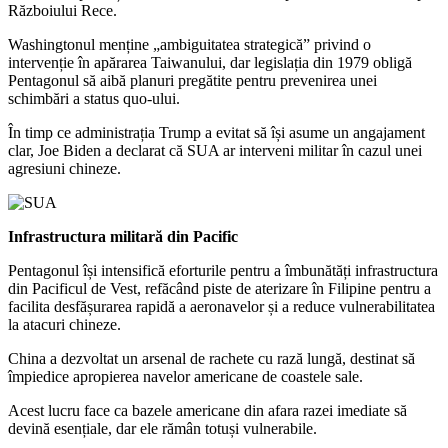
Războiului Rece.
Washingtonul menține „ambiguitatea strategică” privind o
intervenție în apărarea Taiwanului, dar legislația din 1979 obligă
Pentagonul să aibă planuri pregătite pentru prevenirea unei
schimbări a status quo-ului.
În timp ce administrația Trump a evitat să își asume un angajament
clar, Joe Biden a declarat că SUA ar interveni militar în cazul unei
agresiuni chineze.
Infrastructura militară din Pacific
Pentagonul își intensifică eforturile pentru a îmbunătăți infrastructura
din Pacificul de Vest, refăcând piste de aterizare în Filipine pentru a
facilita desfășurarea rapidă a aeronavelor și a reduce vulnerabilitatea
la atacuri chineze.
China a dezvoltat un arsenal de rachete cu rază lungă, destinat să
împiedice apropierea navelor americane de coastele sale.
Acest lucru face ca bazele americane din afara razei imediate să
devină esențiale, dar ele rămân totuși vulnerabile.