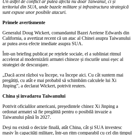
Un astfel de conflict ar putea afecta nu doar Taiwanul, ci și
teritoriul din SUA, unde bazele militare și infrastructura strategică
sunt expuse unor posibile atacuri.
Primele avertismente
Generalul Doug Wickert, comandantul Bazei Aeriene Edwards din
California, a avertizat recent că un atac al Chinei asupra Taiwanului
ar putea avea efecte imediate asupra SUA.
Într-un briefing publicat pe rețelele sociale, el a subliniat ritmul
accelerat al modernizării armatei chineze și riscurile unui eșec al
strategiei de descurajare.
„Dacă acest război va începe, va începe aici. Cu cât suntem mai
pregătiți, cu atât e mai probabil să schimbăm calculele lui Xi
Jinping”, a declarat Wickert, potrivit reuters.
China și invadarea Taiwanului
Potrivit oficialilor americani, președintele chinez Xi Jinping a
ordonat armatei să fie pregătită pentru o posibilă invazie a
Taiwanului până în 2027.
Deși nu există o decizie finală, atât China, cât și SUA investesc
masiv în capacități militare, într-un ritm comparabil cu cel din timpul