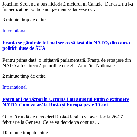
Joachim Streit nu a pus niciodată piciorul în Canada. Dar asta nu l-a
împiedicat pe politicianul german să lanseze o…
3 minute timp de citire
International
Franța se gândește tot mai serios să iasă din NATO, din cauza
politicii duse de SUA
Pentru prima dată, o inițiativă parlamentară, Franța de retragere din
NATO a fost trecută pe ordinea de zi a Adunării Naționale…
2 minute timp de citire
International
Patru ani de război în Ucraina i-au adus lui Putin o extindere
NATO. Cum va arăta Rusia și Europa peste 10 ani
O nouă rundă de negocieri Rusia-Ucraina va avea loc la 26-27
februarie la Geneva. Ce se va decide va contura…
10 minute timp de citire