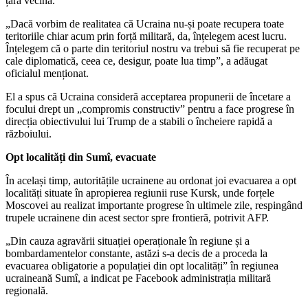
țara vecină.
„Dacă vorbim de realitatea că Ucraina nu-și poate recupera toate
teritoriile chiar acum prin forță militară, da, înțelegem acest lucru.
Înțelegem că o parte din teritoriul nostru va trebui să fie recuperat pe
cale diplomatică, ceea ce, desigur, poate lua timp”, a adăugat
oficialul menționat.
El a spus că Ucraina consideră acceptarea propunerii de încetare a
focului drept un „compromis constructiv” pentru a face progrese în
direcția obiectivului lui Trump de a stabili o încheiere rapidă a
războiului.
Opt localități din Sumî, evacuate
În același timp, autoritățile ucrainene au ordonat joi evacuarea a opt
localități situate în apropierea regiunii ruse Kursk, unde forțele
Moscovei au realizat importante progrese în ultimele zile, respingând
trupele ucrainene din acest sector spre frontieră, potrivit AFP.
„Din cauza agravării situației operaționale în regiune și a
bombardamentelor constante, astăzi s-a decis de a proceda la
evacuarea obligatorie a populației din opt localități” în regiunea
ucraineană Sumî, a indicat pe Facebook administrația militară
regională.