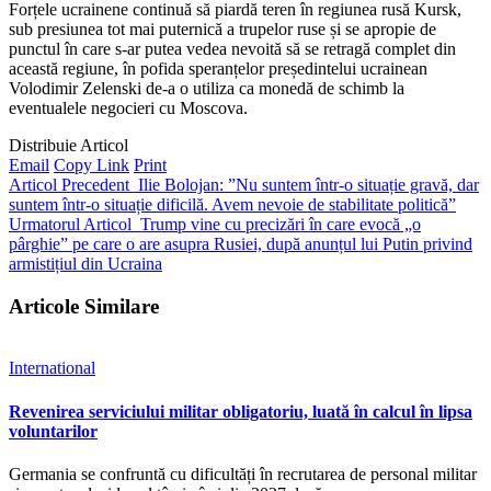
Forțele ucrainene continuă să piardă teren în regiunea rusă Kursk,
sub presiunea tot mai puternică a trupelor ruse și se apropie de
punctul în care s-ar putea vedea nevoită să se retragă complet din
această regiune, în pofida speranțelor președintelui ucrainean
Volodimir Zelenski de-a o utiliza ca monedă de schimb la
eventualele negocieri cu Moscova.
Distribuie Articol
Email
Copy Link
Print
Articol Precedent
Ilie Bolojan: ”Nu suntem într-o situație gravă, dar
suntem într-o situație dificilă. Avem nevoie de stabilitate politică”
Urmatorul Articol
Trump vine cu precizări în care evocă „o
pârghie” pe care o are asupra Rusiei, după anunțul lui Putin privind
armistițiul din Ucraina
Articole Similare
International
Revenirea serviciului militar obligatoriu, luată în calcul în lipsa
voluntarilor
Germania se confruntă cu dificultăți în recrutarea de personal militar