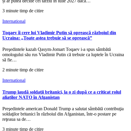
și ar putea decide cel târziu în iulie 2027 dacă…
3 minute timp de citire
International
Toqaev îi cere lui Vladimir Putin să oprească războiul din
Ucraina: „Toate astea trebuie să se oprească”
Preşedintele kazah Qasym-Jomart Toqaev i-a spus sâmbătă
omologului său rus Vladimir Putin că trebuie ca luptele în Ucraina
să fie…
2 minute timp de citire
International
Trump laudă soldaţii britanici, la o zi după ce a criticat rolul
aliaților NATO în Afganistan
Preşedintele american Donald Trump a salutat sâmbătă contribuţia
soldaţilor britanici în războiul din Afganistan, într-o postare pe
reţeaua sa de…
3 minute timp de citire