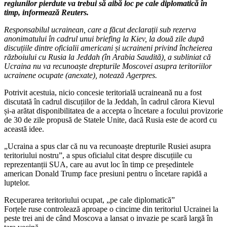
regiunilor pierdute va trebui să aibă loc pe cale diplomatică în
timp, informează Reuters.
Responsabilul ucrainean, care a făcut declarații sub rezerva
anonimatului în cadrul unui briefing la Kiev, la două zile după
discuțiile dintre oficialii americani și ucraineni privind încheierea
războiului cu Rusia la Jeddah (în Arabia Saudită), a subliniat că
Ucraina nu va recunoaște drepturile Moscovei asupra teritoriilor
ucrainene ocupate (anexate), notează Agerpres.
Potrivit acestuia, nicio concesie teritorială ucraineană nu a fost
discutată în cadrul discuțiilor de la Jeddah, în cadrul cărora Kievul
și-a arătat disponibilitatea de a accepta o încetare a focului provizorie
de 30 de zile propusă de Statele Unite, dacă Rusia este de acord cu
această idee.
„Ucraina a spus clar că nu va recunoaște drepturile Rusiei asupra
teritoriului nostru”, a spus oficialul citat despre discuțiile cu
reprezentanții SUA, care au avut loc în timp ce președintele
american Donald Trump face presiuni pentru o încetare rapidă a
luptelor.
Recuperarea teritoriului ocupat, „pe cale diplomatică”
Forțele ruse controlează aproape o cincime din teritoriul Ucrainei la
peste trei ani de când Moscova a lansat o invazie pe scară largă în