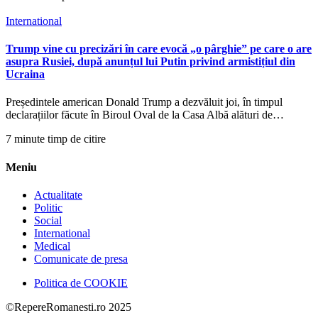
International
Trump vine cu precizări în care evocă „o pârghie” pe care o are
asupra Rusiei, după anunțul lui Putin privind armistițiul din
Ucraina
Președintele american Donald Trump a dezvăluit joi, în timpul
declarațiilor făcute în Biroul Oval de la Casa Albă alături de…
7 minute timp de citire
Meniu
Actualitate
Politic
Social
International
Medical
Comunicate de presa
Politica de COOKIE
©RepereRomanesti.ro 2025