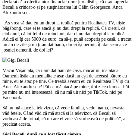
declarat că a oferit ajutor financiar unor jurnaliști și că n-au apreciat.
Becali a criticat-o și pe susținătoarea lui Călin Georgescu, Anca
Alexandrescu.
„Aș vrea să dau eu un drept la replică pentru Realitatea TV, niște
băgăbonți, care ei te atacă și nu dau drept la replică. Că oierul, că
ciobanul, că tot felul de minciuni, dar ei nu dau dreptul la replică.
Adică ei îți cer 5000 de euro, ca să-și pună acoperiș pe casă, a trecut
un an de zile și nu ți-au dat banii, dar ei își permit, îți dai seama ce
josnici oamenii, de doi lei?
Măcar Vișan ăla, că i-am dat bani de casă, măcar nu mă atacă.
Oamenii ăștia au mentalitate așa: dacă nu ești de aceeași părere cu
mine, eu te atac pe tine. Ce treabă aveam eu cu Realitatea TV și cu
Anca Alexandrescu? Păi ea mă atacă pe mine, îmi zicea lumea. Păi
pe mine nu mă interesează, că nu mă uit nici pe TikTok, nici pe
Facebook.
Să nu mă atace la televizor, că vede familia, vede mama, nevasta,
văd fetele. Când văd că mă atacă și la televizor, că Becali să
vorbească de fotbal, că nu are el voie să vorbească de politică”, a
precizat acesta.
Gigi Becali, după ce a fost făcut cioban