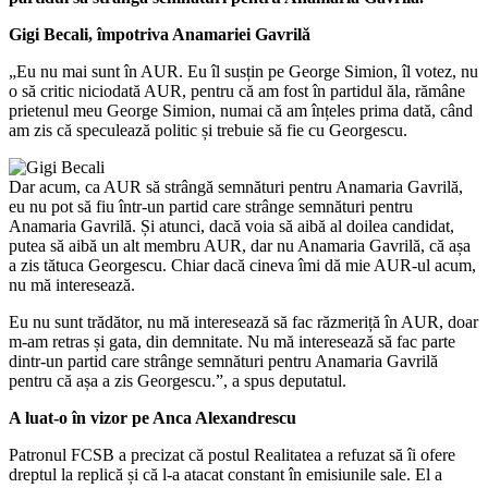
Gigi Becali, împotriva Anamariei Gavrilă
„Eu nu mai sunt în AUR. Eu îl susțin pe George Simion, îl votez, nu
o să critic niciodată AUR, pentru că am fost în partidul ăla, rămâne
prietenul meu George Simion, numai că am înțeles prima dată, când
am zis că speculează politic și trebuie să fie cu Georgescu.
Dar acum, ca AUR să strângă semnături pentru Anamaria Gavrilă,
eu nu pot să fiu într-un partid care strânge semnături pentru
Anamaria Gavrilă. Și atunci, dacă voia să aibă al doilea candidat,
putea să aibă un alt membru AUR, dar nu Anamaria Gavrilă, că așa
a zis tătuca Georgescu. Chiar dacă cineva îmi dă mie AUR-ul acum,
nu mă interesează.
Eu nu sunt trădător, nu mă interesează să fac răzmeriță în AUR, doar
m-am retras și gata, din demnitate. Nu mă interesează să fac parte
dintr-un partid care strânge semnături pentru Anamaria Gavrilă
pentru că așa a zis Georgescu.”, a spus deputatul.
A luat-o în vizor pe Anca Alexandrescu
Patronul FCSB a precizat că postul Realitatea a refuzat să îi ofere
dreptul la replică și că l-a atacat constant în emisiunile sale. El a