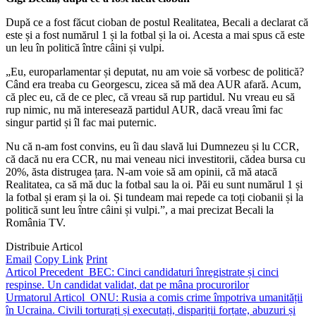
După ce a fost făcut cioban de postul Realitatea, Becali a declarat că
este și a fost numărul 1 și la fotbal și la oi. Acesta a mai spus că este
un leu în politică între câini și vulpi.
„Eu, europarlamentar și deputat, nu am voie să vorbesc de politică?
Când era treaba cu Georgescu, zicea să mă dea AUR afară. Acum,
că plec eu, că de ce plec, că vreau să rup partidul. Nu vreau eu să
rup nimic, nu mă interesează partidul AUR, dacă vreau îmi fac
singur partid și îl fac mai puternic.
Nu că n-am fost convins, eu îi dau slavă lui Dumnezeu și lu CCR,
că dacă nu era CCR, nu mai veneau nici investitorii, cădea bursa cu
20%, ăsta distrugea țara. N-am voie să am opinii, că mă atacă
Realitatea, ca să mă duc la fotbal sau la oi. Păi eu sunt numărul 1 și
la fotbal și eram și la oi. Și tundeam mai repede ca toți ciobanii și la
politică sunt leu între câini și vulpi.”, a mai precizat Becali la
România TV.
Distribuie Articol
Email
Copy Link
Print
Articol Precedent
BEC: Cinci candidaturi înregistrate și cinci
respinse. Un candidat validat, dat pe mâna procurorilor
Urmatorul Articol
ONU: Rusia a comis crime împotriva umanității
în Ucraina. Civili torturați și executați, dispariții forțate, abuzuri și