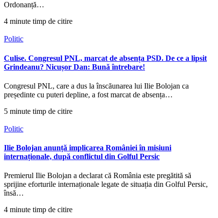
Ordonanță…
4 minute timp de citire
Politic
Culise. Congresul PNL, marcat de absența PSD. De ce a lipsit
Grindeanu? Nicușor Dan: Bună întrebare!
Congresul PNL, care a dus la înscăunarea lui Ilie Bolojan ca
președinte cu puteri depline, a fost marcat de absența…
5 minute timp de citire
Politic
Ilie Bolojan anunță implicarea României în misiuni
internaționale, după conflictul din Golful Persic
Premierul Ilie Bolojan a declarat că România este pregătită să
sprijine eforturile internaționale legate de situația din Golful Persic,
însă…
4 minute timp de citire