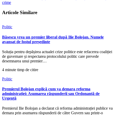
crime
Articole Similare
Politic
Băsescu vrea un premier liberal după Ilie Bolojan. Numele
avansat de fostul președinte
Soluția pentru depășirea actualei crize politice este refacerea coaliției
de guvernare și respectarea protocolului politic care prevede
desemnarea unui premier…
4 minute timp de citire
Politic
Premierul Bolojan explică cum va demara reforma
administrației: Asumarea răspunderii sau Ordonanță de
Urgență
Premierul Ilie Bolojan a declarat că reforma administrației publice va
demara prin asumarea răspunderii de către Guvern sau printr-o