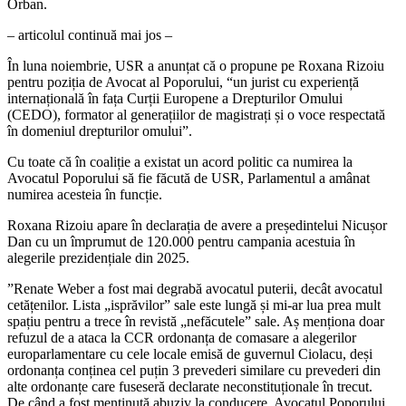
Orban.
– articolul continuă mai jos –
În luna noiembrie, USR a anunțat că o propune pe Roxana Rizoiu
pentru poziția de Avocat al Poporului, “un jurist cu experiență
internațională în fața Curții Europene a Drepturilor Omului
(CEDO), formator al generațiilor de magistrați și o voce respectată
în domeniul drepturilor omului”.
Cu toate că în coaliție a existat un acord politic ca numirea la
Avocatul Poporului să fie făcută de USR, Parlamentul a amânat
numirea acesteia în funcție.
Roxana Rizoiu apare în declarația de avere a președintelui Nicușor
Dan cu un împrumut de 120.000 pentru campania acestuia în
alegerile prezidențiale din 2025.
”Renate Weber a fost mai degrabă avocatul puterii, decât avocatul
cetățenilor. Lista „isprăvilor” sale este lungă și mi-ar lua prea mult
spațiu pentru a trece în revistă „nefăcutele” sale. Aș menționa doar
refuzul de a ataca la CCR ordonanța de comasare a alegerilor
europarlamentare cu cele locale emisă de guvernul Ciolacu, deși
ordonanța conținea cel puțin 3 prevederi similare cu prevederi din
alte ordonanțe care fuseseră declarate neconstituționale în trecut.
De când a fost menținută abuziv la conducere, Avocatul Poporului