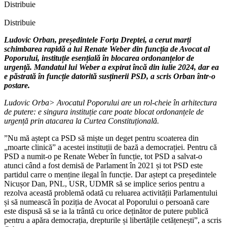
Distribuie
Distribuie
Ludovic Orban, președintele Forța Dreptei, a cerut marți
schimbarea rapidă a lui Renate Weber din funcția de Avocat al
Poporului, instituție esențială în blocarea ordonanțelor de
urgență. Mandatul lui Weber a expirat încă din iulie 2024, dar ea
e păstrată în funcție datorită susținerii PSD, a scris Orban într-o
postare.
Ludovic Orba> Avocatul Poporului are un rol-cheie în arhitectura
de putere: e singura instituție care poate blocat ordonanțele de
urgență prin atacarea la Curtea Constituțională.
”Nu mă aștept ca PSD să miște un deget pentru scoaterea din
„moarte clinică” a acestei instituții de bază a democrației. Pentru că
PSD a numit-o pe Renate Weber în funcție, tot PSD a salvat-o
atunci când a fost demisă de Parlament în 2021 și tot PSD este
partidul carre o menține ilegal în funcție. Dar aștept ca președintele
Nicușor Dan, PNL, USR, UDMR să se implice serios pentru a
rezolva această problemă odată cu reluarea activității Parlamentului
și să numească în poziția de Avocat al Poporului o persoană care
este dispusă să se ia la trântă cu orice deținător de putere publică
pentru a apăra democrația, drepturile și libertățile cetățenești”, a scris