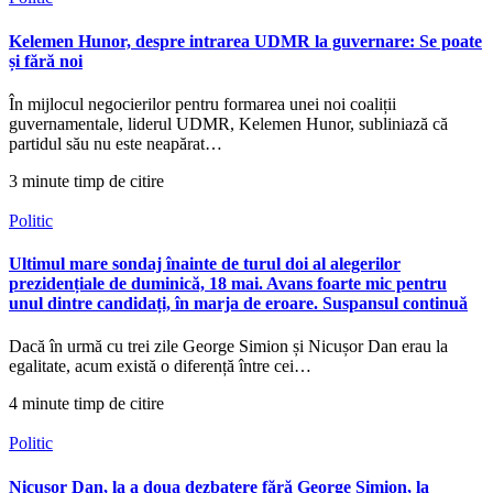
Kelemen Hunor, despre intrarea UDMR la guvernare: Se poate
și fără noi
În mijlocul negocierilor pentru formarea unei noi coaliții
guvernamentale, liderul UDMR, Kelemen Hunor, subliniază că
partidul său nu este neapărat…
3 minute timp de citire
Politic
Ultimul mare sondaj înainte de turul doi al alegerilor
prezidențiale de duminică, 18 mai. Avans foarte mic pentru
unul dintre candidați, în marja de eroare. Suspansul continuă
Dacă în urmă cu trei zile George Simion și Nicușor Dan erau la
egalitate, acum există o diferență între cei…
4 minute timp de citire
Politic
Nicușor Dan, la a doua dezbatere fără George Simion, la