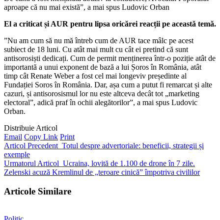
aproape că nu mai există”, a mai spus Ludovic Orban
El a criticat și AUR pentru lipsa oricărei reacții pe această temă.
”Nu am cum să nu mă întreb cum de AUR tace mâlc pe acest
subiect de 18 luni. Cu atât mai mult cu cât ei pretind că sunt
antisorosiști dedicați. Cum de permit menținerea într-o poziție atât de
importantă a unui exponent de bază a lui Șoros în România, atât
timp cât Renate Weber a fost cel mai longeviv președinte al
Fundației Soros în România. Dar, așa cum a putut fi remarcat și alte
cazuri, și antisorosismul lor nu este altceva decât tot „marketing
electoral”, adică praf în ochii alegătorilor”, a mai spus Ludovic
Orban.
Distribuie Articol
Email
Copy Link
Print
Articol Precedent
Totul despre advertoriale: beneficii, strategii și
exemple
Urmatorul Articol
Ucraina, lovită de 1.100 de drone în 7 zile.
Zelenski acuză Kremlinul de „teroare cinică” împotriva civililor
Articole Similare
Politic