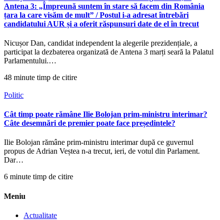
Antena 3: „Împreună suntem în stare să facem din România
țara la care visăm de mult” / Postul i-a adresat întrebări
candidatului AUR și a oferit răspunsuri date de el în trecut
Nicușor Dan, candidat independent la alegerile prezidențiale, a
participat la dezbaterea organizată de Antena 3 marți seară la Palatul
Parlamentului.…
48 minute timp de citire
Politic
Cât timp poate rămâne Ilie Bolojan prim-ministru interimar?
Câte desemnări de premier poate face președintele?
Ilie Bolojan rămâne prim-ministru interimar după ce guvernul
propus de Adrian Veștea n-a trecut, ieri, de votul din Parlament.
Dar…
6 minute timp de citire
Meniu
Actualitate