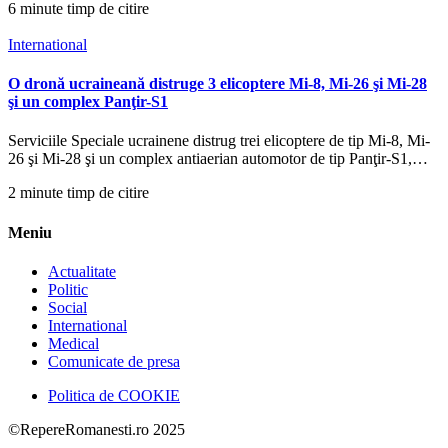
6 minute timp de citire
International
O dronă ucraineană distruge 3 elicoptere Mi-8, Mi-26 şi Mi-28
şi un complex Panţir-S1
Serviciile Speciale ucrainene distrug trei elicoptere de tip Mi-8, Mi-
26 şi Mi-28 şi un complex antiaerian automotor de tip Panţir-S1,…
2 minute timp de citire
Meniu
Actualitate
Politic
Social
International
Medical
Comunicate de presa
Politica de COOKIE
©RepereRomanesti.ro 2025