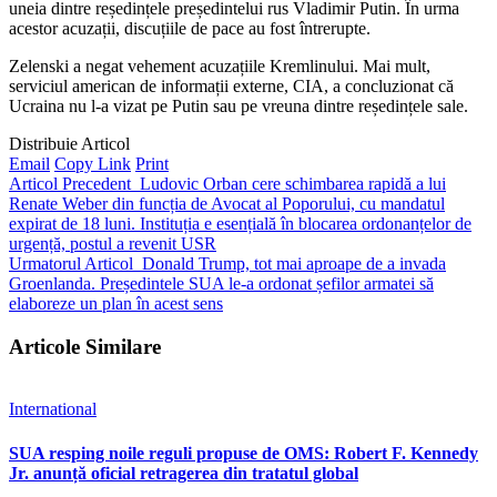
uneia dintre reședințele președintelui rus Vladimir Putin. În urma
acestor acuzații, discuțiile de pace au fost întrerupte.
Zelenski a negat vehement acuzațiile Kremlinului. Mai mult,
serviciul american de informații externe, CIA, a concluzionat că
Ucraina nu l-a vizat pe Putin sau pe vreuna dintre reședințele sale.
Distribuie Articol
Email
Copy Link
Print
Articol Precedent
Ludovic Orban cere schimbarea rapidă a lui
Renate Weber din funcția de Avocat al Poporului, cu mandatul
expirat de 18 luni. Instituția e esențială în blocarea ordonanțelor de
urgență, postul a revenit USR
Urmatorul Articol
Donald Trump, tot mai aproape de a invada
Groenlanda. Președintele SUA le-a ordonat șefilor armatei să
elaboreze un plan în acest sens
Articole Similare
International
SUA resping noile reguli propuse de OMS: Robert F. Kennedy
Jr. anunță oficial retragerea din tratatul global