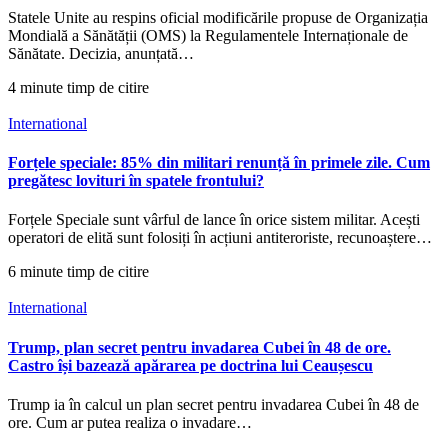
Statele Unite au respins oficial modificările propuse de Organizația
Mondială a Sănătății (OMS) la Regulamentele Internaționale de
Sănătate. Decizia, anunțată…
4 minute timp de citire
International
Forțele speciale: 85% din militari renunță în primele zile. Cum
pregătesc lovituri în spatele frontului?
Forțele Speciale sunt vârful de lance în orice sistem militar. Acești
operatori de elită sunt folosiți în acțiuni antiteroriste, recunoaștere…
6 minute timp de citire
International
Trump, plan secret pentru invadarea Cubei în 48 de ore.
Castro își bazează apărarea pe doctrina lui Ceaușescu
Trump ia în calcul un plan secret pentru invadarea Cubei în 48 de
ore. Cum ar putea realiza o invadare…