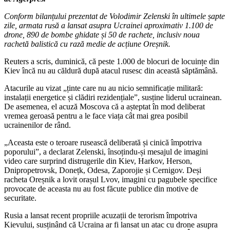
Conform bilanțului prezentat de Volodimir Zelenski în ultimele șapte
zile, armata rusă a lansat asupra Ucrainei aproximativ 1.100 de
drone, 890 de bombe ghidate și 50 de rachete, inclusiv noua
rachetă balistică cu rază medie de acțiune Oreșnik.
Reuters a scris, duminică, că peste 1.000 de blocuri de locuințe din
Kiev încă nu au căldură după atacul rusesc din această săptămână.
Atacurile au vizat „ținte care nu au nicio semnificație militară:
instalații energetice și clădiri rezidențiale”, susține liderul ucrainean.
De asemenea, el acuză Moscova că a așteptat în mod deliberat
vremea geroasă pentru a le face viața cât mai grea posibil
ucrainenilor de rând.
„Aceasta este o teroare rusească deliberată și cinică împotriva
poporului”, a declarat Zelenski, însoțindu-și mesajul de imagini
video care surprind distrugerile din Kiev, Harkov, Herson,
Dnipropetrovsk, Donețk, Odesa, Zaporojie și Cernigov. Deși
racheta Oreșnik a lovit orașul Lvov, imagini cu pagubele specifice
provocate de aceasta nu au fost făcute publice din motive de
securitate.
Rusia a lansat recent propriile acuzații de terorism împotriva
Kievului, susținând că Ucraina ar fi lansat un atac cu drone asupra