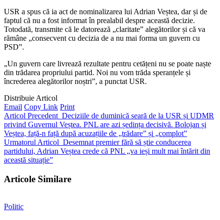
USR a spus că ia act de nominalizarea lui Adrian Veștea, dar și de
faptul că nu a fost informat în prealabil despre această decizie.
Totodată, transmite că le datorează „claritate” alegătorilor și că va
rămâne „consecvent cu decizia de a nu mai forma un guvern cu
PSD”.
„Un guvern care livrează rezultate pentru cetățeni nu se poate naște
din trădarea propriului partid. Noi nu vom trăda speranțele și
încrederea alegătorilor noștri”, a punctat USR.
Distribuie Articol
Email
Copy Link
Print
Articol Precedent
Deciziile de duminică seară de la USR și UDMR
privind Guvernul Veștea. PNL are azi ședința decisivă. Bolojan și
Veștea, față-n față după acuzațiile de „trădare” și „complot”
Urmatorul Articol
Desemnat premier fără să știe conducerea
partidului, Adrian Veștea crede că PNL „va ieși mult mai întărit din
această situație”
Articole Similare
Politic