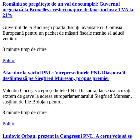
România se pregătește de un val de scumpiri: Guvernul
negociază la Bruxelles creșteri majore de taxe, inclusiv TVA la
21%
Guvernul de la București poartă discuții avansate cu Comisia
Europeană pentru un pachet de măsuri fiscale menite să aducă
venituri…
3 minute timp de citire
Politic
Atac dur la vârful PNL: Vicepreședintele PNL Diaspora îl
desființează pe Siegfried Mureșan, propus premier
Valentin Cocoș, vicepreședintele PNL Diaspora, lansează acuzații
extrem de grave la adresa europarlamentarului Siegfried Mureșan,
susținut de Ilie Bolojan pentru…
8 minute timp de citire
Politic
Ludovic Orban, prezent la Congresul PNL. A cerut voie să se