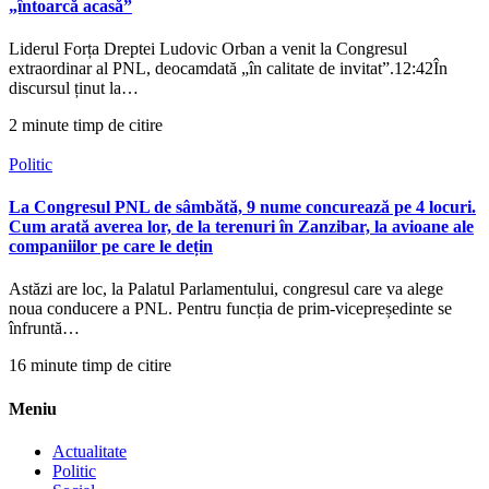
„întoarcă acasă”
Liderul Forța Dreptei Ludovic Orban a venit la Congresul
extraordinar al PNL, deocamdată „în calitate de invitat”.12:42În
discursul ținut la…
2 minute timp de citire
Politic
La Congresul PNL de sâmbătă, 9 nume concurează pe 4 locuri.
Cum arată averea lor, de la terenuri în Zanzibar, la avioane ale
companiilor pe care le dețin
Astăzi are loc, la Palatul Parlamentului, congresul care va alege
noua conducere a PNL. Pentru funcția de prim-vicepreședinte se
înfruntă…
16 minute timp de citire
Meniu
Actualitate
Politic