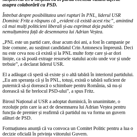
asupra colaborării cu PSD.
Întrebat despre posibilitatea unei rupturi în PNL, liderul USR
Dominic Fritz a răspuns că „evident că există acest risc”, amintind
că mai mulți politicieni liberali și-au exprimat deja public
nemulțumirea față de desemnarea lui Adrian Veștea.
„PNL este un partid care, doar acum doi ani, a fost în campanie pe
liste comune, au susținut candidatul Crin Antonescu împreună. Deci
nu este ceva nou că există și la PNL multe forțe care și-ar dori
liniște, ca să poată extrage resursele statului acolo unde vor și unde
trebuie”, a declarat liderul USR.
El a adăugat că speră să existe și o altă tabără în interiorul partidului.
„Eu am speranța că și în PNL, totuși, există o tabără suficient de
puternică să-și dorească o schimbare pentru România, să nu-și
dorească să fie brelocul PSD-ului”, a spus Fritz.
Biroul Național al USR a adoptat duminică, în unanimitate, o
rezoluție prin care ia act de desemnarea lui Adrian Veștea pentru
funcția de premier și reafirmă că partidul nu va forma un guvern
alături de PSD.
Formațiunea anunță că va convoca un Comitet Politic pentru a lua o
decizie oficială în privința viitorului Guvern.