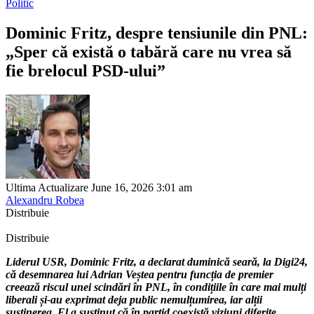
Politic
Dominic Fritz, despre tensiunile din PNL:
„Sper că există o tabără care nu vrea să
fie brelocul PSD-ului”
Ultima Actualizare June 16, 2026 3:01 am
Alexandru Robea
Distribuie
Distribuie
Liderul USR, Dominic Fritz, a declarat duminică seară, la Digi24,
că desemnarea lui Adrian Veștea pentru funcția de premier
creează riscul unei scindări în PNL, în condițiile în care mai mulți
liberali și-au exprimat deja public nemulțumirea, iar alții
susținerea. El a susținut că în partid coexistă viziuni diferite