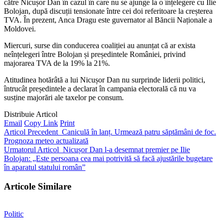
către Nicușor Dan în cazul în care nu se ajunge la o înțelegere cu Ilie
Bolojan, după discuții tensionate între cei doi referitoare la creșterea
TVA. În prezent, Anca Dragu este guvernator al Băncii Naționale a
Moldovei.
Miercuri, surse din conducerea coaliției au anunțat că ar exista
neînțelegeri între Bolojan și președintele României, privind
majorarea TVA de la 19% la 21%.
Atitudinea hotărâtă a lui Nicușor Dan nu surprinde liderii politici,
întrucât președintele a declarat în campania electorală că nu va
susține majorări ale taxelor pe consum.
Distribuie Articol
Email
Copy Link
Print
Articol Precedent
Caniculă în lanț. Urmează patru săptămâni de foc.
Prognoza meteo actualizată
Urmatorul Articol
Nicușor Dan l-a desemnat premier pe Ilie
Bolojan: „Este persoana cea mai potrivită să facă ajustările bugetare
în aparatul statului român”
Articole Similare
Politic