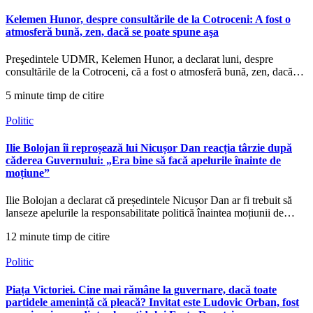
Kelemen Hunor, despre consultările de la Cotroceni: A fost o
atmosferă bună, zen, dacă se poate spune aşa
Preşedintele UDMR, Kelemen Hunor, a declarat luni, despre
consultările de la Cotroceni, că a fost o atmosferă bună, zen, dacă…
5 minute timp de citire
Politic
Ilie Bolojan îi reproșează lui Nicușor Dan reacția târzie după
căderea Guvernului: „Era bine să facă apelurile înainte de
moțiune”
Ilie Bolojan a declarat că președintele Nicușor Dan ar fi trebuit să
lanseze apelurile la responsabilitate politică înaintea moțiunii de…
12 minute timp de citire
Politic
Piața Victoriei. Cine mai rămâne la guvernare, dacă toate
partidele amenință că pleacă? Invitat este Ludovic Orban, fost