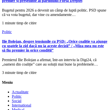
premier și președinte al partidului Forța Dreptei
Bugetul pentru 2026 a devenit un câmp de luptă politic. PSD spune
că va vota bugetul, dar vine cu amendamente…
1 minute timp de citire
Politic
Ilie Bolojan, despre tensiunile cu PSD: „Orice coaliție va ajunge
cu spatele la zid dacă nu ia aceste decizii” / „Miza mea nu este
să fiu premier în orice condiții”
Premierul Ilie Bolojan a afirmat, într-un interviu la Digi24, că
„oameni din coaliție” care au soluții mai bune la problemele…
3 minute timp de citire
Meniu
Actualitate
Politic
Social
International
Medical