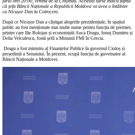
jurul orei 20:00, venind de la Chișinău. Aceleași surse indică faptul
că șefa Băncii Naționale a Republicii Moldova va avea o întâlnire
cu Nicușor Dan la Cotroceni.
După ce Nicușor Dan a câștigat alegerile prezidențiale, în spațiul
public au fost menționate mai multe nume pentru funcția de premier,
printre care Ilie Bolojan și economiștii Anca Dragu, Ionuț Dumitru și
Delia Velculescu, fostă șefă a Misiunii FMI în Grecia.
Dragu a fost ministru al Finanțelor Publice în guvernul Cioloș și
președintă a Senatului. În prezent, ocupă funcția de guvernator al
Băncii Naționale a Moldovei.