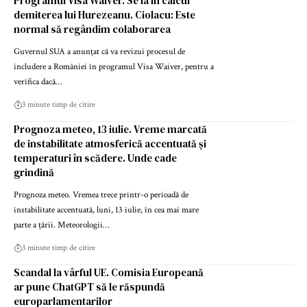
Programul Visa Waiver. Se ia în calcul
demiterea lui Hurezeanu. Ciolacu: Este
normal să regândim colaborarea
Guvernul SUA a anunțat că va revizui procesul de
includere a României în programul Visa Waiver, pentru a
verifica dacă…
3 minute timp de citire
Prognoza meteo, 13 iulie. Vreme marcată
de instabilitate atmosferică accentuată și
temperaturi în scădere. Unde cade
grindină
Prognoza meteo. Vremea trece printr-o perioadă de
instabilitate accentuată, luni, 13 iulie, în cea mai mare
parte a țării. Meteorologii…
3 minute timp de citire
Scandal la vârful UE. Comisia Europeană
ar pune ChatGPT să le răspundă
europarlamentarilor