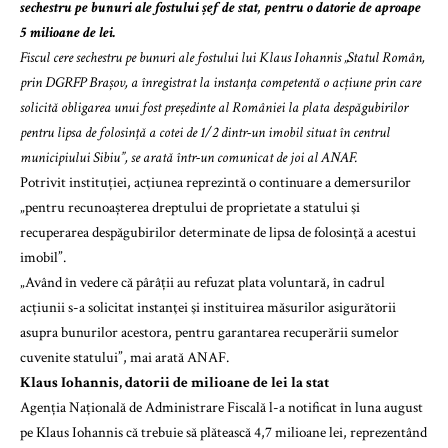
sechestru pe bunuri ale fostului șef de stat, pentru o datorie de aproape
5 milioane de lei.
Fiscul cere sechestru pe bunuri ale fostului lui Klaus Iohannis „Statul Român,
prin DGRFP Brașov, a înregistrat la instanţa competentă o acțiune prin care
solicită obligarea unui fost președinte al României la plata despăgubirilor
pentru lipsa de folosinţă a cotei de 1/2 dintr-un imobil situat în centrul
municipiului Sibiu”, se arată într-un comunicat de joi al ANAF.
Potrivit instituției, acţiunea reprezintă o continuare a demersurilor
„pentru recunoașterea dreptului de proprietate a statului şi
recuperarea despăgubirilor determinate de lipsa de folosinţă a acestui
imobil”.
„Având în vedere că pârâții au refuzat plata voluntară, în cadrul
acțiunii s-a solicitat instanţei şi instituirea măsurilor asigurătorii
asupra bunurilor acestora, pentru garantarea recuperării sumelor
cuvenite statului”, mai arată ANAF.
Klaus Iohannis, datorii de milioane de lei la stat
Agenția Națională de Administrare Fiscală l-a notificat în luna august
pe Klaus Iohannis că trebuie să plătească 4,7 milioane lei, reprezentând