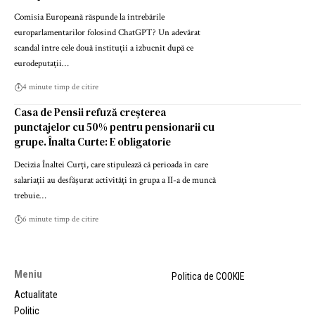
Comisia Europeană răspunde la întrebările
europarlamentarilor folosind ChatGPT? Un adevărat
scandal între cele două instituții a izbucnit după ce
eurodeputații…
4 minute timp de citire
Casa de Pensii refuză creșterea
punctajelor cu 50% pentru pensionarii cu
grupe. Înalta Curte: E obligatorie
Decizia Înaltei Curți, care stipulează că perioada în care
salariații au desfășurat activități în grupa a II-a de muncă
trebuie…
6 minute timp de citire
Meniu
Politica de COOKIE
Actualitate
Politic