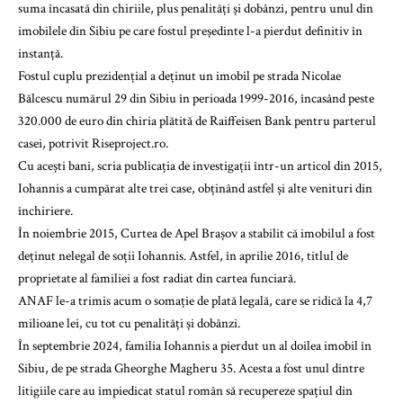
suma încasată din chiriile, plus penalități și dobânzi, pentru unul din
imobilele din Sibiu pe care fostul președinte l-a pierdut definitiv în
instanță.
Fostul cuplu prezidențial a deținut un imobil pe strada Nicolae
Bălcescu numărul 29 din Sibiu în perioada 1999-2016, încasând peste
320.000 de euro din chiria plătită de Raiffeisen Bank pentru parterul
casei, potrivit Riseproject.ro.
Cu acești bani, scria publicația de investigații într-un articol din 2015,
Iohannis a cumpărat alte trei case, obținând astfel și alte venituri din
închiriere.
În noiembrie 2015, Curtea de Apel Brașov a stabilit că imobilul a fost
deținut nelegal de soții Iohannis. Astfel, în aprilie 2016, titlul de
proprietate al familiei a fost radiat din cartea funciară.
ANAF le-a trimis acum o somație de plată legală, care se ridică la 4,7
milioane lei, cu tot cu penalități și dobânzi.
În septembrie 2024, familia Iohannis a pierdut un al doilea imobil în
Sibiu, de pe strada Gheorghe Magheru 35. Acesta a fost unul dintre
litigiile care au împiedicat statul român să recupereze spațiul din