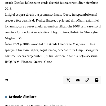
strada Nicolae Bălcescu în ciuda deciziei judecătorești din noiembrie
2015.
Litigiul asupra căruia s-a pronunțat Înalta Curte în septembrie anul
trecut a fost deschis de Rodica Baștea, o prietenă din Miami a familiei
Iohannis, care a cerut anularea unui certificat din 2008 prin care statul
român a fost declarat moștenitorul legal al imobilului din Gheorghe
Magheru 35.
Între 1999 și 2008, imobilul din strada Gheorghe Magheru 35 le-a
aparținut lui Ioan Baștea, soțul femeii, decedat între timp, Georgetei
Lăzurcă, soacra președintelui, și lui Carmen Iohannis, soția acestuia.
INQUAM_Photos_Octav_Gane
Articole Similare