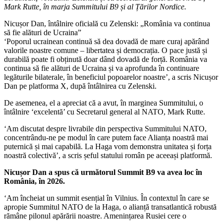
Mark Rutte, în marja Summitului B9 și al Țărilor Nordice.
Nicușor Dan, întâlnire oficială cu Zelenski: „România va continua
să fie alături de Ucraina”
‘Poporul ucrainean continuă să dea dovadă de mare curaj apărând
valorile noastre comune – libertatea și democrația. O pace justă și
durabilă poate fi obținută doar dând dovadă de forță. România va
continua să fie alături de Ucraina și va aprofunda în continuare
legăturile bilaterale, în beneficiul popoarelor noastre’, a scris Nicușor
Dan pe platforma X, după întâlnirea cu Zelenski.
De asemenea, el a apreciat că a avut, în marginea Summitului, o
întâlnire ‘excelentă’ cu Secretarul general al NATO, Mark Rutte.
‘Am discutat despre livrabile din perspectiva Summitului NATO,
concentrându-ne pe modul în care putem face Alianța noastră mai
puternică și mai capabilă. La Haga vom demonstra unitatea și forța
noastră colectivă’, a scris șeful statului român pe aceeași platformă.
Nicușor Dan a spus că următorul Summit B9 va avea loc în
România, în 2026.
‘Am încheiat un summit esențial în Vilnius. În contextul în care se
apropie Summitul NATO de la Haga, o alianță transatlantică robustă
rămâne pilonul apărării noastre. Amenințarea Rusiei cere o