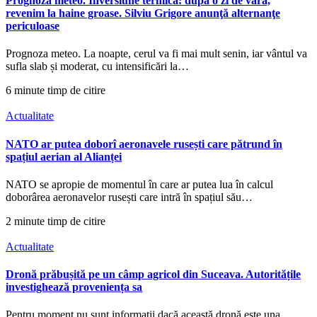
Prognoza meteo. Inversiune termică: după o zi de vară,
revenim la haine groase. Silviu Grigore anunţă alternanţe
periculoase
Prognoza meteo. La noapte, cerul va fi mai mult senin, iar vântul va
sufla slab și moderat, cu intensificări la…
6 minute timp de citire
Actualitate
NATO ar putea doborî aeronavele rusești care pătrund în
spațiul aerian al Alianței
NATO se apropie de momentul în care ar putea lua în calcul
doborârea aeronavelor rusești care intră în spațiul său…
2 minute timp de citire
Actualitate
Dronă prăbușită pe un câmp agricol din Suceava. Autoritățile
investighează proveniența sa
Pentru moment nu sunt informații dacă această dronă este una