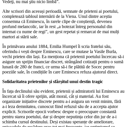
Vedeţi, nu mai ştiu nicio limbă”.
Alte scrisori din aceeași perioadă, semnate de prieteni ai poetului,
completează tabloul internării de la Viena. Unul dintre aceștia
consemna că Eminescu, în rarele clipe de conștiență, devenea
profund melancolic, iar în rest „a botezat întreg personalul din
internat cu nume de regi”, un gest repetat și remarcat de mai mulți
martori ai stării sale.
În primăvara anului 1884, Emilia Humpel îi scria fratelui său,
oferindu-i vești despre Eminescu, care se mutase la Vasile Burla,
vechi prieten din Iași. Ea menționa că prietenii poetului încercau să-i
asigure un sprijin financiar discret, strângând cotizații pentru o sumă
lunară de 280 de franci, ce urma să-i fie plătită de Socec pentru
poeziile sale, în condițiile în care Eminescu refuza ajutorul direct.
Solidaritatea prietenilor și sfârșitul unui destin tragic
În fața declinului său evident, prietenii și admiratorii lui Eminescu au
încercat să îi ofere sprijin, atât moral, cât și material. Au fost
organizate inițiative discrete pentru a-i asigura un venit minim, fără
a-i leza demnitatea, cunoscut fiind refuzul său de a accepta ajutor
explicit. Scrisorile epocii vorbesc despre o preocupare constantă
pentru starea poetului, dar și despre neputința celor din jur de a-i
schimba cursul destinului. Deși existau speranțe de ameliorare,
episoadele de recădere erau tot mai frecvente, iar optimismul se