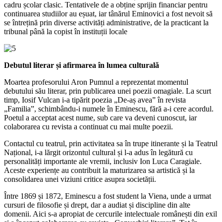
cadru școlar clasic. Tentativele de a obține sprijin financiar pentru
continuarea studiilor au eșuat, iar tânărul Eminovici a fost nevoit să
se întrețină prin diverse activități administrative, de la practicant la
tribunal până la copist în instituții locale
Debutul literar și afirmarea în lumea culturală
Moartea profesorului Aron Pumnul a reprezentat momentul
debutului său literar, prin publicarea unei poezii omagiale. La scurt
timp, Iosif Vulcan i-a tipărit poezia „De-aș avea” în revista
„Familia”, schimbându-i numele în Eminescu, fără a-i cere acordul.
Poetul a acceptat acest nume, sub care va deveni cunoscut, iar
colaborarea cu revista a continuat cu mai multe poezii.
Contactul cu teatrul, prin activitatea sa în trupe itinerante și la Teatrul
Național, i-a lărgit orizontul cultural și l-a adus în legătură cu
personalități importante ale vremii, inclusiv Ion Luca Caragiale.
Aceste experiențe au contribuit la maturizarea sa artistică și la
consolidarea unei viziuni critice asupra societății.
Între 1869 și 1872, Eminescu a fost student la Viena, unde a urmat
cursuri de filosofie și drept, dar a audiat și discipline din alte
domenii. Aici s-a apropiat de cercurile intelectuale românești din exil