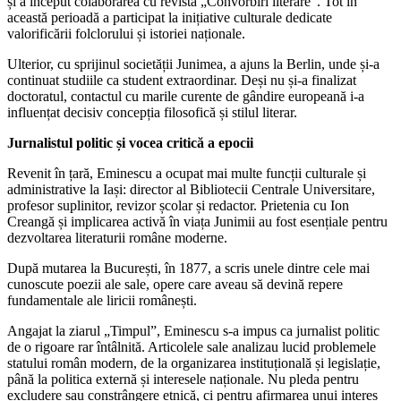
și a început colaborarea cu revista „Convorbiri literare”. Tot în
această perioadă a participat la inițiative culturale dedicate
valorificării folclorului și istoriei naționale.
Ulterior, cu sprijinul societății Junimea, a ajuns la Berlin, unde și-a
continuat studiile ca student extraordinar. Deși nu și-a finalizat
doctoratul, contactul cu marile curente de gândire europeană i-a
influențat decisiv concepția filosofică și stilul literar.
Jurnalistul politic și vocea critică a epocii
Revenit în țară, Eminescu a ocupat mai multe funcții culturale și
administrative la Iași: director al Bibliotecii Centrale Universitare,
profesor suplinitor, revizor școlar și redactor. Prietenia cu Ion
Creangă și implicarea activă în viața Junimii au fost esențiale pentru
dezvoltarea literaturii române moderne.
După mutarea la București, în 1877, a scris unele dintre cele mai
cunoscute poezii ale sale, opere care aveau să devină repere
fundamentale ale liricii românești.
Angajat la ziarul „Timpul”, Eminescu s-a impus ca jurnalist politic
de o rigoare rar întâlnită. Articolele sale analizau lucid problemele
statului român modern, de la organizarea instituțională și legislație,
până la politica externă și interesele naționale. Nu pleda pentru
excludere sau constrângere etnică, ci pentru afirmarea unui interes