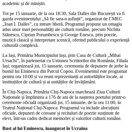
academic și de miniștri.
Tot pe 15 ianuarie, de la ora 18:30, Sala Dalles din București va fi
gazda evenimentului „Să fie sara-n asfințit”, organizat de CMEC
„Ioan I. Dalles”, cu intrare liberă. Programul propune un omagiu
adus unor mari personalități ale culturii române, precum Nichita
Stănescu, Ciprian Porumbescu și George Enescu, prin poezie,
muzică clasică și interpretare scenică, oferind publicului o experiență
culturală complexă.
La Iași, Primăria Municipiului Iași, prin Casa de Cultură „Mihai
Ursachi”, în parteneriat cu Uniunea Scriitorilor din România, Filiala
Iași, organizează joi, 15 ianuarie, ceremonia de depunere de jerbe la
bustul lui Eminescu din Parcul Copou. Evenimentul este programat
pentru ora 10:00 și va reuni reprezentanți ai autorităților locale, ai
instituțiilor de cultură și ai unităților de învățământ.
În Cluj-Napoca, Primăria Cluj-Napoca marchează Ziua Culturii
Naționale și împlinirea a 176 de ani de la nașterea poetului printr-o
ceremonie oficială organizată joi, 15 ianuarie, de la ora 11:00, la
Teatrul Național Cluj-Napoca. Programul va include alocuțiuni
oficiale, depuneri de coroane și recitaluri de poezie susținute de
elevi, într-un cadru dedicat memoriei și valorilor culturii române.
Bust al lui Eminescu, inaugurat în Ucraina