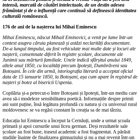
intensă, marcată de căutări intelectuale, de un destin adesea
frământat și de o influență care continuă să definească identitatea
culturală românească.
176 de ani de la nașterea lui Mihai Eminescu
Mihai Eminescu, născut Mihail Eminovici, a venit pe lume într-un
context asupra căruia planează și astăzi neclarități documentare.
De-a lungul timpului, au fost vehiculate mai multe date și locuri ale
nașterii, consemnate diferit în registre școlare, documente ale
Junimii sau mărturii familiale. Unele indică sfârșitul anului 1849,
altele anul 1850, cu localități precum Ipotești, Dumbrăveni sau
Botoșani. În cele din urmă, istoriografia literară a acceptat oficial
data de 15 ianuarie 1850, la Botoșani, așa cum apare în registrul de
nașteri și botez al bisericii Uspenia.
Copilăria și-a petrecut-o între Botoșani și Ipotești, într-un mediu care
avea să-i modeleze sensibilitatea poetică. Informațiile despre primii
ani sunt puține, însă legătura profundă cu natura și cu universul rural
moldovenesc se va regăsi constant în creația sa de mai târziu.
Educația lui Eminescu a început la Cernăuți, unde a urmat școala
primară și apoi cursurile unui liceu german. Deși rezultatele sale
școlare au fost bune, traseul academic a fost fragmentat. A părăsit
studiile înainte de finalizarea gimnaziului și nu a mai revenit într-un