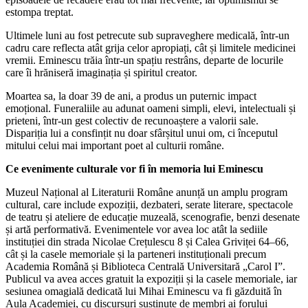
estompa treptat.
Ultimele luni au fost petrecute sub supraveghere medicală, într-un
cadru care reflecta atât grija celor apropiați, cât și limitele medicinei
vremii. Eminescu trăia într-un spațiu restrâns, departe de locurile
care îi hrăniseră imaginația și spiritul creator.
Moartea sa, la doar 39 de ani, a produs un puternic impact
emoțional. Funeraliile au adunat oameni simpli, elevi, intelectuali și
prieteni, într-un gest colectiv de recunoaștere a valorii sale.
Dispariția lui a consfințit nu doar sfârșitul unui om, ci începutul
mitului celui mai important poet al culturii române.
Ce evenimente culturale vor fi în memoria lui Eminescu
Muzeul Național al Literaturii Române anunță un amplu program
cultural, care include expoziții, dezbateri, serate literare, spectacole
de teatru și ateliere de educație muzeală, scenografie, benzi desenate
și artă performativă. Evenimentele vor avea loc atât la sediile
instituției din strada Nicolae Crețulescu 8 și Calea Griviței 64–66,
cât și la casele memoriale și la parteneri instituționali precum
Academia Română și Biblioteca Centrală Universitară „Carol I”.
Publicul va avea acces gratuit la expoziții și la casele memoriale, iar
sesiunea omagială dedicată lui Mihai Eminescu va fi găzduită în
Aula Academiei, cu discursuri susținute de membri ai forului