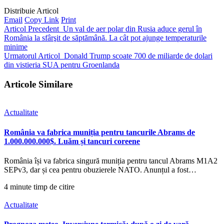
Distribuie Articol
Email
Copy Link
Print
Articol Precedent
Un val de aer polar din Rusia aduce gerul în
România la sfârşit de săptămână. La cât pot ajunge temperaturile
minime
Urmatorul Articol
Donald Trump scoate 700 de miliarde de dolari
din vistieria SUA pentru Groenlanda
Articole Similare
Actualitate
România va fabrica muniția pentru tancurile Abrams de
1.000.000.000$. Luăm și tancuri coreene
România își va fabrica singură muniția pentru tancul Abrams M1A2
SEPv3, dar și cea pentru obuzierele NATO. Anunțul a fost…
4 minute timp de citire
Actualitate