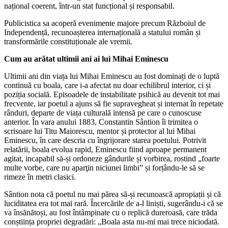
național coerent, într-un stat funcțional și responsabil.
Publicistica sa acoperă evenimente majore precum Războiul de
Independență, recunoașterea internațională a statului român și
transformările constituționale ale vremii.
Cum au arătat ultimii ani ai lui Mihai Eminescu
Ultimii ani din viața lui Mihai Eminescu au fost dominați de o luptă
continuă cu boala, care i-a afectat nu doar echilibrul interior, ci și
poziția socială. Episoadele de instabilitate psihică au devenit tot mai
frecvente, iar poetul a ajuns să fie supravegheat și internat în repetate
rânduri, departe de viața culturală intensă pe care o cunoscuse
anterior. În vara anului 1883, Constantin Sântion îi trimitea o
scrisoare lui Titu Maiorescu, mentor și protector al lui Mihai
Eminescu, în care descria cu îngrijorare starea poetului. Potrivit
relatării, boala evolua rapid, Eminescu fiind aproape permanent
agitat, incapabil să-și ordoneze gândurile și vorbirea, rostind „foarte
multe vorbe, care nu aparţin niciunei limbi” și forțându-le să se
rimeze în metri clasici.
Sântion nota că poetul nu mai părea să-și recunoască apropiații și că
luciditatea era tot mai rară. Încercările de a-l liniști, sugerându-i că se
va însănătoși, au fost întâmpinate cu o replică dureroasă, care trăda
conștiința propriei degradări: „Boala asta nu-mi mai trece niciodată.