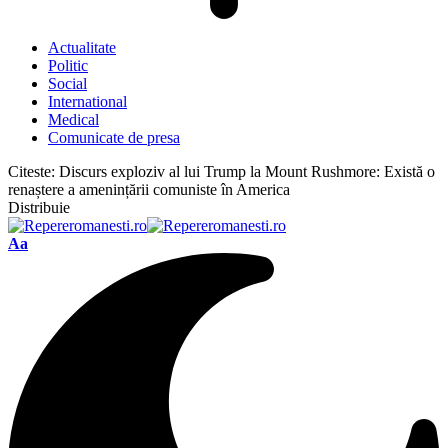
Actualitate
Politic
Social
International
Medical
Comunicate de presa
Citeste:
Discurs exploziv al lui Trump la Mount Rushmore: Există o
renaștere a amenințării comuniste în America
Distribuie
Font
Aa
Resizer