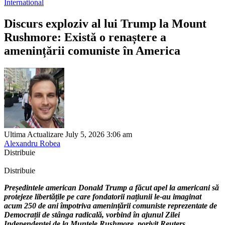
International
Discurs exploziv al lui Trump la Mount
Rushmore: Există o renaștere a
amenințării comuniste în America
Ultima Actualizare July 5, 2026 3:06 am
Alexandru Robea
Distribuie
Distribuie
Președintele american Donald Trump a făcut apel la americani să
protejeze libertățile pe care fondatorii națiunii le-au imaginat
acum 250 de ani împotriva amenințării comuniste reprezentate de
Democrații de stânga radicală, vorbind în ajunul Zilei
Independenței de la Muntele Rushmore, porivit Reuters.