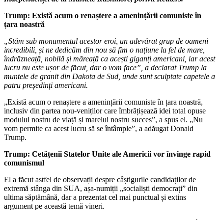
Trump: Există acum o renaștere a amenințării comuniste în
țara noastră
„Stăm sub monumentul acestor eroi, un adevărat grup de oameni
incredibili, și ne dedicăm din nou să fim o națiune la fel de mare,
îndrăzneață, nobilă și măreață ca acești giganți americani, iar acest
lucru nu este ușor de făcut, dar o vom face”, a declarat Trump la
muntele de granit din Dakota de Sud, unde sunt sculptate capetele a
patru președinți americani.
„Există acum o renaștere a amenințării comuniste în țara noastră,
inclusiv din partea nou-veniților care îmbrățișează idei total opuse
modului nostru de viață și marelui nostru succes”, a spus el. „Nu
vom permite ca acest lucru să se întâmple”, a adăugat Donald
Trump.
Trump: Cetățenii Statelor Unite ale Americii vor învinge rapid
comunismul
El a făcut astfel de observații despre câștigurile candidaților de
extremă stânga din SUA, așa-numiții „socialiști democrați” din
ultima săptămână, dar a prezentat cel mai punctual și extins
argument pe această temă vineri.