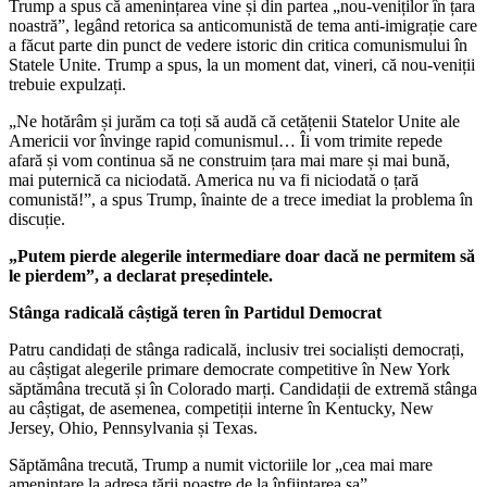
Trump a spus că amenințarea vine și din partea „nou-veniților în țara
noastră”, legând retorica sa anticomunistă de tema anti-imigrație care
a făcut parte din punct de vedere istoric din critica comunismului în
Statele Unite. Trump a spus, la un moment dat, vineri, că nou-veniții
trebuie expulzați.
„Ne hotărâm și jurăm ca toți să audă că cetățenii Statelor Unite ale
Americii vor învinge rapid comunismul… Îi vom trimite repede
afară și vom continua să ne construim țara mai mare și mai bună,
mai puternică ca niciodată. America nu va fi niciodată o țară
comunistă!”, a spus Trump, înainte de a trece imediat la problema în
discuție.
„Putem pierde alegerile intermediare doar dacă ne permitem să
le pierdem”, a declarat președintele.
Stânga radicală câștigă teren în Partidul Democrat
Patru candidați de stânga radicală, inclusiv trei socialiști democrați,
au câștigat alegerile primare democrate competitive în New York
săptămâna trecută și în Colorado marți. Candidații de extremă stânga
​​au câștigat, de asemenea, competiții interne în Kentucky, New
Jersey, Ohio, Pennsylvania și Texas.
Săptămâna trecută, Trump a numit victoriile lor „cea mai mare
amenințare la adresa țării noastre de la înființarea sa”.