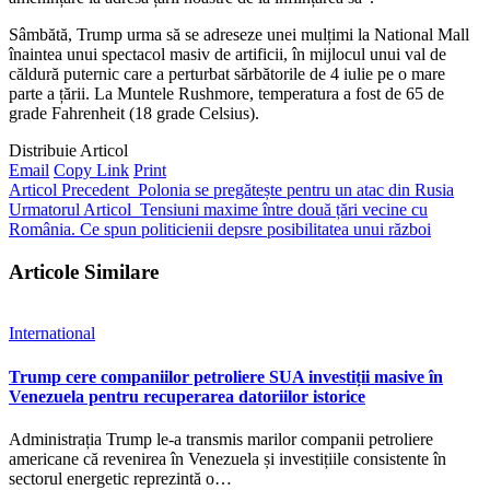
Sâmbătă, Trump urma să se adreseze unei mulțimi la National Mall
înaintea unui spectacol masiv de artificii, în mijlocul unui val de
căldură puternic care a perturbat sărbătorile de 4 iulie pe o mare
parte a țării. La Muntele Rushmore, temperatura a fost de 65 de
grade Fahrenheit (18 grade Celsius).
Distribuie Articol
Email
Copy Link
Print
Articol Precedent
Polonia se pregătește pentru un atac din Rusia
Urmatorul Articol
Tensiuni maxime între două țări vecine cu
România. Ce spun politicienii depsre posibilitatea unui război
Articole Similare
International
Trump cere companiilor petroliere SUA investiții masive în
Venezuela pentru recuperarea datoriilor istorice
Administrația Trump le-a transmis marilor companii petroliere
americane că revenirea în Venezuela și investițiile consistente în
sectorul energetic reprezintă o…