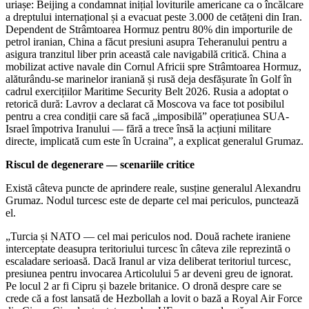
uriașe: Beijing a condamnat inițial loviturile americane ca o încălcare
a dreptului internațional și a evacuat peste 3.000 de cetățeni din Iran.
Dependent de Strâmtoarea Hormuz pentru 80% din importurile de
petrol iranian, China a făcut presiuni asupra Teheranului pentru a
asigura tranzitul liber prin această cale navigabilă critică. China a
mobilizat active navale din Cornul Africii spre Strâmtoarea Hormuz,
alăturându-se marinelor iraniană și rusă deja desfășurate în Golf în
cadrul exercițiilor Maritime Security Belt 2026. Rusia a adoptat o
retorică dură: Lavrov a declarat că Moscova va face tot posibilul
pentru a crea condiții care să facă „imposibilă” operațiunea SUA-
Israel împotriva Iranului — fără a trece însă la acțiuni militare
directe, implicată cum este în Ucraina”, a explicat generalul Grumaz.
Riscul de degenerare — scenariile critice
Există câteva puncte de aprindere reale, susține generalul Alexandru
Grumaz. Nodul turcesc este de departe cel mai periculos, punctează
el.
„Turcia și NATO — cel mai periculos nod. Două rachete iraniene
interceptate deasupra teritoriului turcesc în câteva zile reprezintă o
escaladare serioasă. Dacă Iranul ar viza deliberat teritoriul turcesc,
presiunea pentru invocarea Articolului 5 ar deveni greu de ignorat.
Pe locul 2 ar fi Cipru și bazele britanice. O dronă despre care se
crede că a fost lansată de Hezbollah a lovit o bază a Royal Air Force