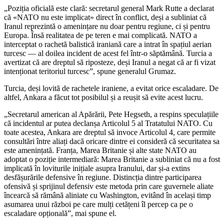
„Poziția oficială este clară: secretarul general Mark Rutte a declarat
că «NATO nu este implicat» direct în conflict, deși a subliniat că
Iranul reprezintă o amenințare nu doar pentru regiune, ci și pentru
Europa. Însă realitatea de pe teren e mai complicată. NATO a
interceptat o rachetă balistică iraniană care a intrat în spațiul aerian
turcesc — al doilea incident de acest fel într-o săptămână. Turcia a
avertizat că are dreptul să riposteze, deși Iranul a negat că ar fi vizat
intenționat teritoriul turcesc”, spune generalul Grumaz.
Turcia, deși lovită de rachetele iraniene, a evitat orice escaladare. De
altfel, Ankara a făcut tot posibilul și a reușit să evite acest lucru.
„Secretarul american al Apărării, Pete Hegseth, a respins speculațiile
că incidentul ar putea declanșa Articolul 5 al Tratatului NATO. Cu
toate acestea, Ankara are dreptul să invoce Articolul 4, care permite
consultări între aliați dacă oricare dintre ei consideră că securitatea sa
este amenințată. Franța, Marea Britanie și alte state NATO au
adoptat o poziție intermediară: Marea Britanie a subliniat că nu a fost
implicată în loviturile inițiale asupra Iranului, dar și-a extins
desfășurările defensive în regiune. Distincția dintre participarea
ofensivă și sprijinul defensiv este metoda prin care guvernele aliate
încearcă să rămână aliniate cu Washington, evitând în același timp
asumarea unui război pe care mulți cetățeni îl percep ca pe o
escaladare opțională”, mai spune el.