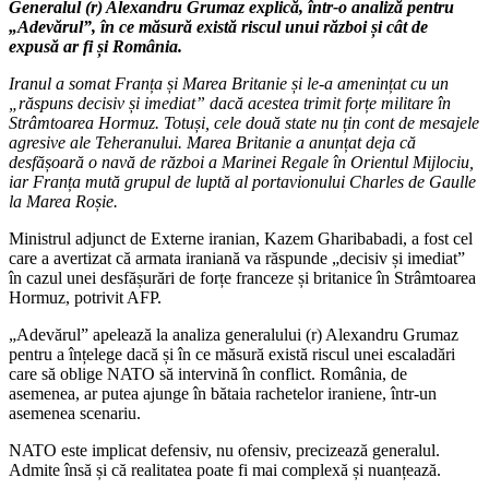
Generalul (r) Alexandru Grumaz explică, într-o analiză pentru
„Adevărul”, în ce măsură există riscul unui război și cât de
expusă ar fi și România.
Iranul a somat Franța și Marea Britanie și le-a amenințat cu un
„răspuns decisiv și imediat” dacă acestea trimit forțe militare în
Strâmtoarea Hormuz. Totuși, cele două state nu țin cont de mesajele
agresive ale Teheranului. Marea Britanie a anunțat deja că
desfășoară o navă de război a Marinei Regale în Orientul Mijlociu,
iar Franța mută grupul de luptă al portavionului Charles de Gaulle
la Marea Roșie.
Ministrul adjunct de Externe iranian, Kazem Gharibabadi, a fost cel
care a avertizat că armata iraniană va răspunde „decisiv și imediat”
în cazul unei desfășurări de forțe franceze și britanice în Strâmtoarea
Hormuz, potrivit AFP.
„Adevărul” apelează la analiza generalului (r) Alexandru Grumaz
pentru a înțelege dacă și în ce măsură există riscul unei escaladări
care să oblige NATO să intervină în conflict. România, de
asemenea, ar putea ajunge în bătaia rachetelor iraniene, într-un
asemenea scenariu.
NATO este implicat defensiv, nu ofensiv, precizează generalul.
Admite însă și că realitatea poate fi mai complexă și nuanțează.