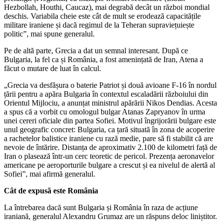
Hezbollah, Houthi, Caucaz), mai degrabă decât un război mondial
deschis. Variabila cheie este cât de mult se erodează capacitățile
militare iraniene și dacă regimul de la Teheran supraviețuiește
politic”, mai spune generalul.
Pe de altă parte, Grecia a dat un semnal interesant. După ce
Bulgaria, la fel ca și România, a fost amenințată de Iran, Atena a
făcut o mutare de luat în calcul.
„Grecia va desfășura o baterie Patriot și două avioane F-16 în nordul
țării pentru a apăra Bulgaria în contextul escaladării războiului din
Orientul Mijlociu, a anunțat ministrul apărării Nikos Dendias. Acesta
a spus că a vorbit cu omologul bulgar Atanas Zapryanov în urma
unei cereri oficiale din partea Sofiei. Motivul îngrijorării bulgare este
unul geografic concret: Bulgaria, ca țară situată în zona de acoperire
a rachetelor balistice iraniene cu rază medie, pare să fi stabilit că are
nevoie de întărire. Distanța de aproximativ 2.100 de kilometri față de
Iran o plasează într-un cerc teoretic de pericol. Prezența aeronavelor
americane pe aeroporturile bulgare a crescut și ea nivelul de alertă al
Sofiei”, mai afirmă generalul.
Cât de expusă este România
La întrebarea dacă sunt Bulgaria și România în raza de acțiune
iraniană, generalul Alexandru Grumaz are un răspuns deloc liniștitor.