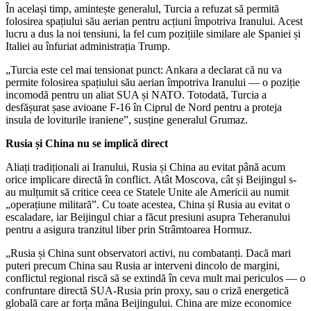
În același timp, amintește generalul, Turcia a refuzat să permită
folosirea spațiului său aerian pentru acțiuni împotriva Iranului. Acest
lucru a dus la noi tensiuni, la fel cum pozițiile similare ale Spaniei și
Italiei au înfuriat administrația Trump.
„Turcia este cel mai tensionat punct: Ankara a declarat că nu va
permite folosirea spațiului său aerian împotriva Iranului — o poziție
incomodă pentru un aliat SUA și NATO. Totodată, Turcia a
desfășurat șase avioane F-16 în Ciprul de Nord pentru a proteja
insula de loviturile iraniene”, susține generalul Grumaz.
Rusia și China nu se implică direct
Aliați tradiționali ai Iranului, Rusia și China au evitat până acum
orice implicare directă în conflict. Atât Moscova, cât și Beijingul s-
au mulțumit să critice ceea ce Statele Unite ale Americii au numit
„operațiune militară”. Cu toate acestea, China și Rusia au evitat o
escaladare, iar Beijingul chiar a făcut presiuni asupra Teheranului
pentru a asigura tranzitul liber prin Strâmtoarea Hormuz.
„Rusia și China sunt observatori activi, nu combatanți. Dacă mari
puteri precum China sau Rusia ar interveni dincolo de margini,
conflictul regional riscă să se extindă în ceva mult mai periculos — o
confruntare directă SUA-Rusia prin proxy, sau o criză energetică
globală care ar forța mâna Beijingului. China are mize economice