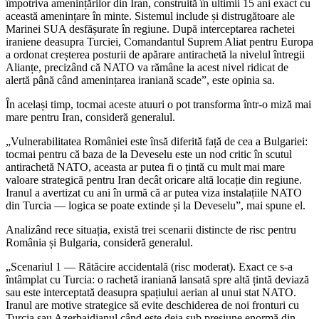
împotriva amenințărilor din Iran, construită în ultimii 15 ani exact cu
această amenințare în minte. Sistemul include și distrugătoare ale
Marinei SUA desfășurate în regiune. După interceptarea rachetei
iraniene deasupra Turciei, Comandantul Suprem Aliat pentru Europa
a ordonat creșterea posturii de apărare antirachetă la nivelul întregii
Alianțe, precizând că NATO va rămâne la acest nivel ridicat de
alertă până când amenințarea iraniană scade”, este opinia sa.
În același timp, tocmai aceste atuuri o pot transforma într-o miză mai
mare pentru Iran, consideră generalul.
„Vulnerabilitatea României este însă diferită față de cea a Bulgariei:
tocmai pentru că baza de la Deveselu este un nod critic în scutul
antirachetă NATO, aceasta ar putea fi o țintă cu mult mai mare
valoare strategică pentru Iran decât oricare altă locație din regiune.
Iranul a avertizat cu ani în urmă că ar putea viza instalațiile NATO
din Turcia — logica se poate extinde și la Deveselu”, mai spune el.
Analizând rece situația, există trei scenarii distincte de risc pentru
România și Bulgaria, consideră generalul.
„Scenariul 1 — Rătăcire accidentală (risc moderat). Exact ce s-a
întâmplat cu Turcia: o rachetă iraniană lansată spre altă țintă deviază
sau este intercep­tată deasupra spațiului aerian al unui stat NATO.
Iranul are motive strategice să evite deschiderea de noi fronturi cu
Turcia sau Azerbaidjanul când este deja sub presiune enormă din