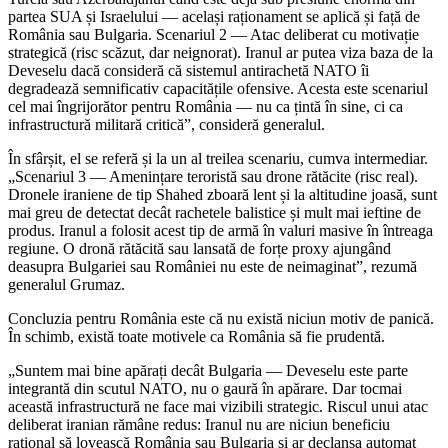
partea SUA și Israelului — același raționament se aplică și față de
România sau Bulgaria. Scenariul 2 — Atac deliberat cu motivație
strategică (risc scăzut, dar neignorat). Iranul ar putea viza baza de la
Deveselu dacă consideră că sistemul antirachetă NATO îi
degradează semnificativ capacitățile ofensive. Acesta este scenariul
cel mai îngrijorător pentru România — nu ca țintă în sine, ci ca
infrastructură militară critică”, consideră generalul.
În sfârșit, el se referă și la un al treilea scenariu, cumva intermediar.
„Scenariul 3 — Amenințare teroristă sau drone rătăcite (risc real).
Dronele iraniene de tip Shahed zboară lent și la altitudine joasă, sunt
mai greu de detectat decât rachetele balistice și mult mai ieftine de
produs. Iranul a folosit acest tip de armă în valuri masive în întreaga
regiune. O dronă rătăcită sau lansată de forțe proxy ajungând
deasupra Bulgariei sau României nu este de neimaginat”, rezumă
generalul Grumaz.
Concluzia pentru România este că nu există niciun motiv de panică.
În schimb, există toate motivele ca România să fie prudentă.
„Suntem mai bine apărați decât Bulgaria — Deveselu este parte
integrantă din scutul NATO, nu o gaură în apărare. Dar tocmai
această infrastructură ne face mai vizibili strategic. Riscul unui atac
deliberat iranian rămâne redus: Iranul nu are niciun beneficiu
rațional să lovească România sau Bulgaria și ar declanșa automat