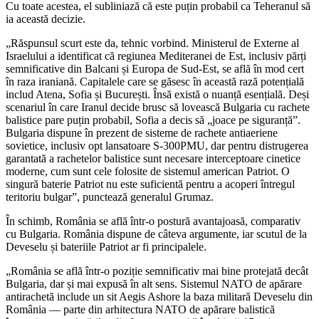
Cu toate acestea, el subliniază că este puțin probabil ca Teheranul să
ia această decizie.
„Răspunsul scurt este da, tehnic vorbind. Ministerul de Externe al
Israelului a identificat că regiunea Mediteranei de Est, inclusiv părți
semnificative din Balcani și Europa de Sud-Est, se află în mod cert
în raza iraniană. Capitalele care se găsesc în această rază potențială
includ Atena, Sofia și București. Însă există o nuanță esențială. Deși
scenariul în care Iranul decide brusc să lovească Bulgaria cu rachete
balistice pare puțin probabil, Sofia a decis să „joace pe siguranță”.
Bulgaria dispune în prezent de sisteme de rachete antiaeriene
sovietice, inclusiv opt lansatoare S-300PMU, dar pentru distrugerea
garantată a rachetelor balistice sunt necesare interceptoare cinetice
moderne, cum sunt cele folosite de sistemul american Patriot. O
singură baterie Patriot nu este suficientă pentru a acoperi întregul
teritoriu bulgar”, punctează generalul Grumaz.
În schimb, România se află într-o postură avantajoasă, comparativ
cu Bulgaria. România dispune de câteva argumente, iar scutul de la
Deveselu și bateriile Patriot ar fi principalele.
„România se află într-o poziție semnificativ mai bine protejată decât
Bulgaria, dar și mai expusă în alt sens. Sistemul NATO de apărare
antirachetă include un sit Aegis Ashore la baza militară Deveselu din
România — parte din arhitectura NATO de apărare balistică