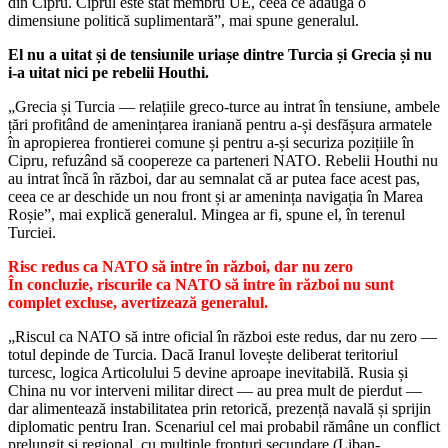
din Cipru. Ciprul este stat membru UE, ceea ce adaugă o
dimensiune politică suplimentară”, mai spune generalul.
El nu a uitat și de tensiunile uriașe dintre Turcia și Grecia și nu
i-a uitat nici pe rebelii Houthi.
„Grecia și Turcia — relațiile greco-turce au intrat în tensiune, ambele
țări profitând de amenințarea iraniană pentru a-și desfășura armatele
în apropierea frontierei comune și pentru a-și securiza pozițiile în
Cipru, refuzând să coopereze ca parteneri NATO. Rebelii Houthi nu
au intrat încă în război, dar au semnalat că ar putea face acest pas,
ceea ce ar deschide un nou front și ar amenința navigația în Marea
Roșie”, mai explică generalul. Mingea ar fi, spune el, în terenul
Turciei.
Risc redus ca NATO să intre în război, dar nu zero
În concluzie, riscurile ca NATO să intre în război nu sunt
complet excluse, avertizează generalul.
„Riscul ca NATO să intre oficial în război este redus, dar nu zero —
totul depinde de Turcia. Dacă Iranul lovește deliberat teritoriul
turcesc, logica Articolului 5 devine aproape inevitabilă. Rusia și
China nu vor interveni militar direct — au prea mult de pierdut —
dar alimentează instabilitatea prin retorică, prezență navală și sprijin
diplomatic pentru Iran. Scenariul cel mai probabil rămâne un conflict
prelungit și regional, cu multiple fronturi secundare (Liban-