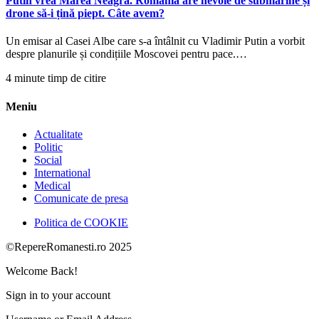
Putin vrea Marea Neagră. România are nevoie de submarine și
drone să-i țină piept. Câte avem?
Un emisar al Casei Albe care s-a întâlnit cu Vladimir Putin a vorbit
despre planurile și condițiile Moscovei pentru pace.…
4 minute timp de citire
Meniu
Actualitate
Politic
Social
International
Medical
Comunicate de presa
Politica de COOKIE
©RepereRomanesti.ro 2025
Welcome Back!
Sign in to your account