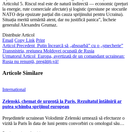
Articolul 5. Riscul real este de natură indirectă — economic (prețuri
la energie, rute comerciale afectate) și logistic (presiune pe stocurile
NATO deja epuizate parțial din cauza sprijinului pentru Ucraina).
Situația merită urmărită atent, dar nu justifică panica”, încheie
generalul Alexandru Grumaz.
Distribuie Articol
Email
Copy Link
Print
Articol Precedent
Putin încearcă să „absoarbă” cu o „șmecherie”
Transnistria, regiunea Moldovei ocupată de Rusia
Urmatorul Articol
Europa, avertizată de un comandant ucrainean:
Rusia nu renunță, pregătiți-vă!
Articole Similare
International
Zelenski, chemat de urgenţă la Paris. Rezultatul întâlnirii ar
putea schimba sprijinul european
Preşedintele ucrainean Volodimir Zelenski urmează să efectueze o
vizită la Paris în data de luni pentru convorbiri cu omologul său…