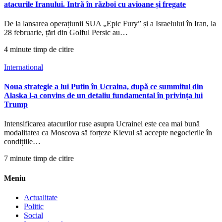
atacurile Iranului. Intră în război cu avioane și fregate
De la lansarea operațiunii SUA „Epic Fury” și a Israelului în Iran, la
28 februarie, țări din Golful Persic au…
4 minute timp de citire
International
Noua strategie a lui Putin în Ucraina, după ce summitul din
Alaska l-a convins de un detaliu fundamental în privința lui
Trump
Intensificarea atacurilor ruse asupra Ucrainei este cea mai bună
modalitatea ca Moscova să forțeze Kievul să accepte negocierile în
condițiile…
7 minute timp de citire
Meniu
Actualitate
Politic
Social