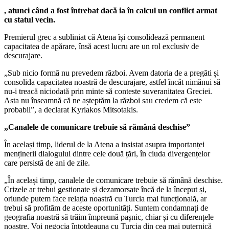
, atunci când a fost întrebat dacă ia în calcul un conflict armat
cu statul vecin.
Premierul grec a subliniat că Atena își consolidează permanent
capacitatea de apărare, însă acest lucru are un rol exclusiv de
descurajare.
„Sub nicio formă nu prevedem război. Avem datoria de a pregăti și
consolida capacitatea noastră de descurajare, astfel încât nimănui să
nu-i treacă niciodată prin minte să conteste suveranitatea Greciei.
Asta nu înseamnă că ne așteptăm la război sau credem că este
probabil”, a declarat Kyriakos Mitsotakis.
„Canalele de comunicare trebuie să rămână deschise”
În același timp, liderul de la Atena a insistat asupra importanței
menținerii dialogului dintre cele două țări, în ciuda divergențelor
care persistă de ani de zile.
„În același timp, canalele de comunicare trebuie să rămână deschise.
Crizele ar trebui gestionate și dezamorsate încă de la început și,
oriunde putem face relația noastră cu Turcia mai funcțională, ar
trebui să profităm de aceste oportunități. Suntem condamnați de
geografia noastră să trăim împreună pașnic, chiar și cu diferențele
noastre. Voi negocia întotdeauna cu Turcia din cea mai puternică