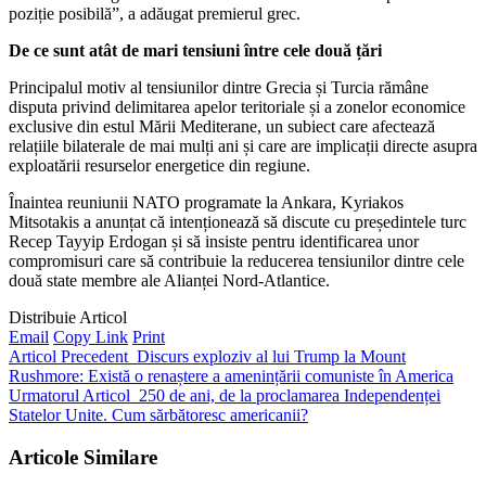
poziție posibilă”, a adăugat premierul grec.
De ce sunt atât de mari tensiuni între cele două țări
Principalul motiv al tensiunilor dintre Grecia și Turcia rămâne
disputa privind delimitarea apelor teritoriale și a zonelor economice
exclusive din estul Mării Mediterane, un subiect care afectează
relațiile bilaterale de mai mulți ani și care are implicații directe asupra
exploatării resurselor energetice din regiune.
Înaintea reuniunii NATO programate la Ankara, Kyriakos
Mitsotakis a anunțat că intenționează să discute cu președintele turc
Recep Tayyip Erdogan și să insiste pentru identificarea unor
compromisuri care să contribuie la reducerea tensiunilor dintre cele
două state membre ale Alianței Nord-Atlantice.
Distribuie Articol
Email
Copy Link
Print
Articol Precedent
Discurs exploziv al lui Trump la Mount
Rushmore: Există o renaștere a amenințării comuniste în America
Urmatorul Articol
250 de ani, de la proclamarea Independenței
Statelor Unite. Cum sărbătoresc americanii?
Articole Similare