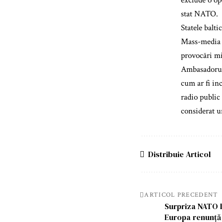
exclude o op
stat NATO.
Statele balti
Mass-media l
provocări mi
Ambasadorul 
cum ar fi in
radio public
considerat u
Distribuie Articol
ARTICOL PRECEDENT
Surpriza NATO 
Europa renunță 