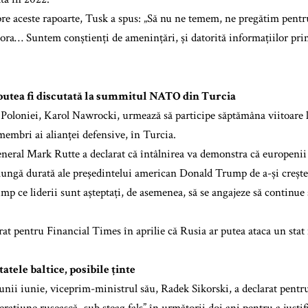
pre aceste rapoarte, Tusk a spus: „Să nu ne temem, ne pregătim pentru
ora… Suntem conștienți de amenințări, și datorită informațiilor primi
 putea fi discutată la summitul NATO din Turcia
 Poloniei, Karol Nawrocki, urmează să participe săptămâna viitoa
 membri ai alianței defensive, în Turcia.
eneral Mark Rutte a declarat că întâlnirea va demonstra că europenii
 lungă durată ale președintelui american Donald Trump de a-și crește
timp ce liderii sunt așteptați, de asemenea, să se angajeze să continu
rat pentru Financial Times în aprilie că Rusia ar putea ataca un s
tatele baltice, posibile ținte
 lunii iunie, viceprim-ministrul său, Radek Sikorski, a declarat pen