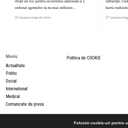
drept un risc pentru securitatea națională și a
influență. Un
ordonat agențiilor să nu mai utilizeze…
hartă realizat
5 minute timp de citire
7 minute timp
Meniu
Politica de COOKIE
Actualitate
Politic
Social
International
Medical
Comunicate de presa
Folosim cookie-uri pentru a-