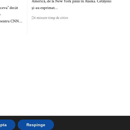
Americă, de la New York până în Alaska. Cetățenii
tceva” decât
și-au exprimat…
e
6 minute timp de citire
at pentru CNN…
pta
Respinge