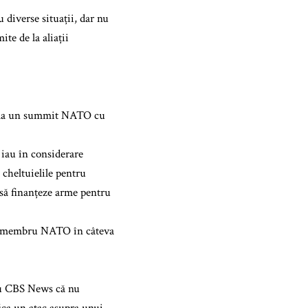
 diverse situații, dar nu
te de la aliații
re la un summit NATO cu
 iau în considerare
 cheltuielile pentru
e să finanțeze arme pentru
tat membru NATO în câteva
tru CBS News că nu