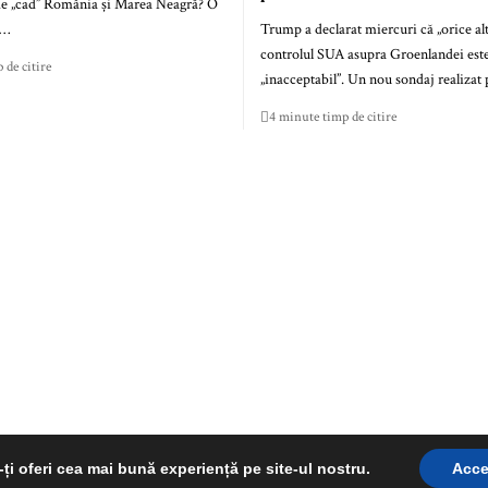
de „cad” România și Marea Neagră? O
ă…
Trump a declarat miercuri că „orice al
controlul SUA asupra Groenlandei est
 de citire
„inacceptabil”. Un nou sondaj realiz
4 minute timp de citire
©RepereRomanesti.ro 2025
ți oferi cea mai bună experiență pe site-ul nostru.
Acce