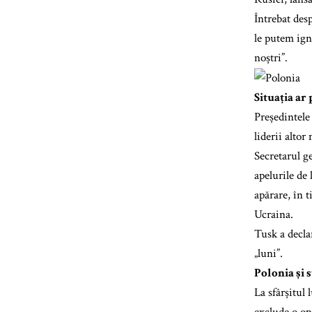
Întrebat des
le putem ign
noștri”.
Situația ar
Președintele
liderii altor
Secretarul g
apelurile de
apărare, în 
Ucraina.
Tusk a decla
„luni”.
Polonia și s
La sfârșitul