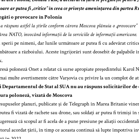
are ar putea fi „critice” în ceea ce privește amenințarea din partea Ru
egăti o provocare în Polonia
 răspuns astfel la știrile conform cărora Moscova plănuia o „provocare”
ârea NATO, invocând informații de la serviciile de informații americane.
 sperii pe nimeni, dar lunile următoare ar putea fi cu adevărat critic
bătoare a războiului. Aceste îngrijorări sunt deosebit de palpabile în 
k.
resă poloneză Onet a relatat că surse apropiate președintelui Karol 
ai multe avertismente către Varșovia cu privire la un complot de ata
i Departamentul de Stat al SUA nu au răspuns solicitărilor de
ura poloneză, vizată de Moscova
upuselor planuri, publicate și de Telegraph în Marea Britanie vineri
utea fi vizată de rachete sau drone, sau soldați ar putea fi trimiși î
gerează că scopul ar fi acela de a pune presiune pe aliații occidental
orul acordat țării, în timp ce aceasta continuă să lupte împotriva inv
ată în 2022.