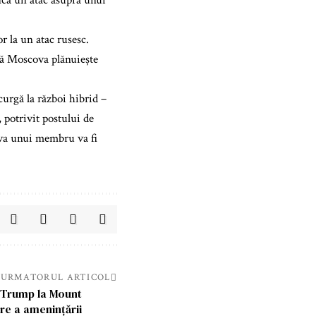
fica un atac asupra unui
or la un atac rusesc.
 că Moscova plănuiește
urgă la război hibrid –
 potrivit postului de
iva unui membru va fi
URMATORUL ARTICOL
i Trump la Mount
re a amenințării