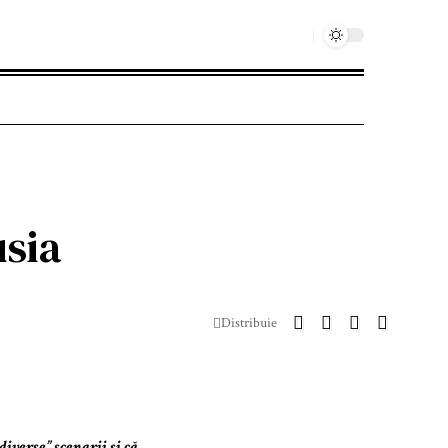
usia
Distribuie
iverse” scenarii și că