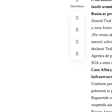
lunile următo
Distribuie
Rusia ar pr
Donald Tusk a
a testa hotăr
„Nu vreau să
naturii schim
declarat Tus
Agenția de p
SUA a emis m
Casa Albă ș
Infrastruct
Conform pres
poloneză ar p
Rapoartele su
suspenda ajut
Rusiei, lans