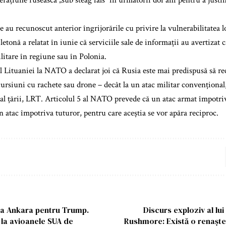
erațiune rusească „sub steag fals” în următorii doi ani pentru a justi
ce au recunoscut anterior îngrijorările cu privire la vulnerabilitatea l
etonă a relatat în iunie că serviciile sale de informații au avertizat
litare în regiune sau în Polonia.
Lituaniei la NATO a declarat joi că Rusia este mai predispusă să rec
cursiuni cu rachete sau drone – decât la un atac militar convențional,
 al țării, LRT. Articolul 5 al NATO prevede că un atac armat împotr
n atac împotriva tuturor, pentru care aceștia se vor apăra reciproc.
la Ankara pentru Trump.
Discurs exploziv al lu
la avioanele SUA de
Rushmore: Există o renaște