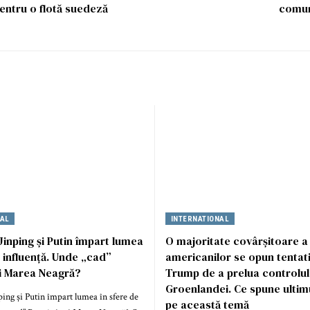
entru o flotă suedeză
comun
NAL
INTERNATIONAL
Jinping și Putin împart lumea
O majoritate covârșitoare a
e influență. Unde „cad”
americanilor se opun tentativ
i Marea Neagră?
Trump de a prelua controlul
Groenlandei. Ce spune ultim
ing și Putin împart lumea în sfere de
pe această temă