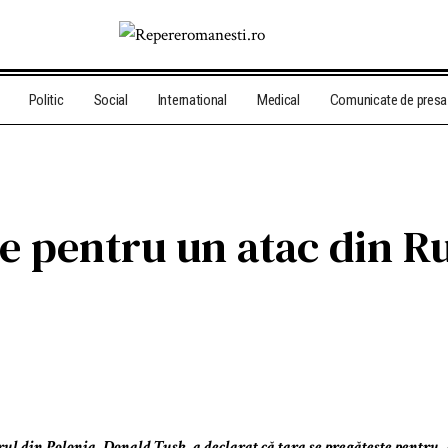
Politic
Social
International
Medical
Comunicate de presa
e pentru un atac din R
l din Polonia, Donald Tusk, a declarat că țara se pregătește pentru „d