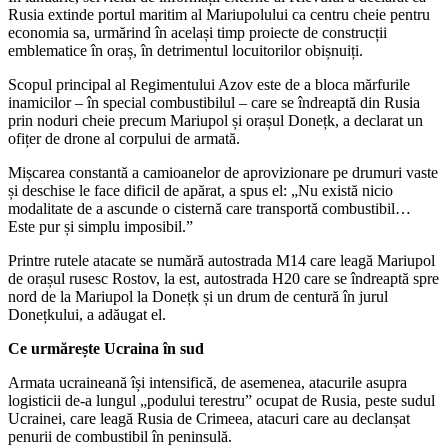
Rusia extinde portul maritim al Mariupolului ca centru cheie pentru
economia sa, urmărind în același timp proiecte de construcții
emblematice în oraș, în detrimentul locuitorilor obișnuiți.
Scopul principal al Regimentului Azov este de a bloca mărfurile
inamicilor – în special combustibilul – care se îndreaptă din Rusia
prin noduri cheie precum Mariupol și orașul Donețk, a declarat un
ofițer de drone al corpului de armată.
Mișcarea constantă a camioanelor de aprovizionare pe drumuri vaste
și deschise le face dificil de apărat, a spus el: „Nu există nicio
modalitate de a ascunde o cisternă care transportă combustibil…
Este pur și simplu imposibil.”
Printre rutele atacate se numără autostrada M14 care leagă Mariupol
de orașul rusesc Rostov, la est, autostrada H20 care se îndreaptă spre
nord de la Mariupol la Donețk și un drum de centură în jurul
Donețkului, a adăugat el.
Ce urmărește Ucraina în sud
Armata ucraineană își intensifică, de asemenea, atacurile asupra
logisticii de-a lungul „podului terestru” ocupat de Rusia, peste sudul
Ucrainei, care leagă Rusia de Crimeea, atacuri care au declanșat
penurii de combustibil în peninsulă.