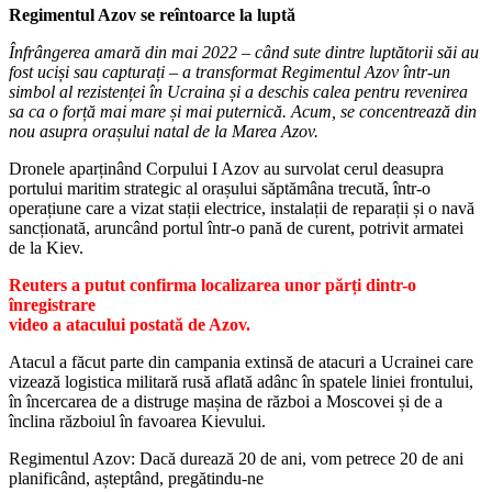
Regimentul Azov se reîntoarce la luptă
Înfrângerea amară din mai 2022 – când sute dintre luptătorii săi au
fost uciși sau capturați – a transformat Regimentul Azov într-un
simbol al rezistenței în Ucraina și a deschis calea pentru revenirea
sa ca o forță mai mare și mai puternică. Acum, se concentrează din
nou asupra orașului natal de la Marea Azov.
Dronele aparținând Corpului I Azov au survolat cerul deasupra
portului maritim strategic al orașului săptămâna trecută, într-o
operațiune care a vizat stații electrice, instalații de reparații și o navă
sancționată, aruncând portul într-o pană de curent, potrivit armatei
de la Kiev.
Reuters a putut confirma localizarea unor părți dintr-o
înregistrare
video a atacului postată de Azov.
Atacul a făcut parte din campania extinsă de atacuri a Ucrainei care
vizează logistica militară rusă aflată adânc în spatele liniei frontului,
în încercarea de a distruge mașina de război a Moscovei și de a
înclina războiul în favoarea Kievului.
Regimentul Azov: Dacă durează 20 de ani, vom petrece 20 de ani
planificând, așteptând, pregătindu-ne