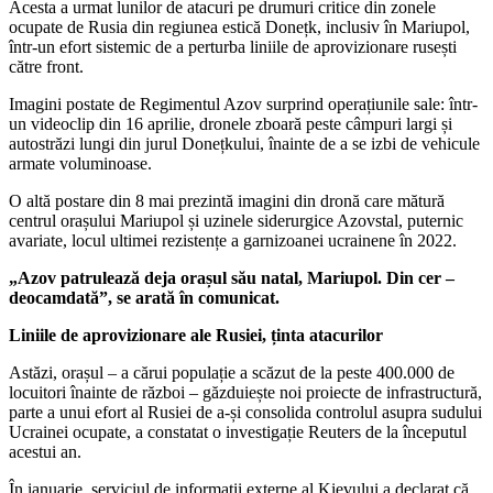
Acesta a urmat lunilor de atacuri pe drumuri critice din zonele
ocupate de Rusia din regiunea estică Donețk, inclusiv în Mariupol,
într-un efort sistemic de a perturba liniile de aprovizionare rusești
către front.
Imagini postate de Regimentul Azov surprind operațiunile sale: într-
un videoclip din 16 aprilie, dronele zboară peste câmpuri largi și
autostrăzi lungi din jurul Donețkului, înainte de a se izbi de vehicule
armate voluminoase.
O altă postare din 8 mai prezintă imagini din dronă care mătură
centrul orașului Mariupol și uzinele siderurgice Azovstal, puternic
avariate, locul ultimei rezistențe a garnizoanei ucrainene în 2022.
„Azov patrulează deja orașul său natal, Mariupol. Din cer –
deocamdată”, se arată în comunicat.
Liniile de aprovizionare ale Rusiei, ținta atacurilor
Astăzi, orașul – a cărui populație a scăzut de la peste 400.000 de
locuitori înainte de război – găzduiește noi proiecte de infrastructură,
parte a unui efort al Rusiei de a-și consolida controlul asupra sudului
Ucrainei ocupate, a constatat o investigație Reuters de la începutul
acestui an.
În ianuarie, serviciul de informații externe al Kievului a declarat că