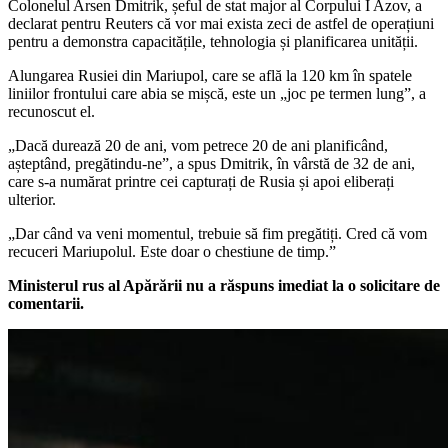
Colonelul Arsen Dmitrik, șeful de stat major al Corpului I Azov, a
declarat pentru Reuters că vor mai exista zeci de astfel de operațiuni
pentru a demonstra capacitățile, tehnologia și planificarea unității.
Alungarea Rusiei din Mariupol, care se află la 120 km în spatele
liniilor frontului care abia se mișcă, este un „joc pe termen lung”, a
recunoscut el.
„Dacă durează 20 de ani, vom petrece 20 de ani planificând,
așteptând, pregătindu-ne”, a spus Dmitrik, în vârstă de 32 de ani,
care s-a numărat printre cei capturați de Rusia și apoi eliberați
ulterior.
„Dar când va veni momentul, trebuie să fim pregătiți. Cred că vom
recuceri Mariupolul. Este doar o chestiune de timp.”
Ministerul rus al Apărării nu a răspuns imediat la o solicitare de
comentarii.