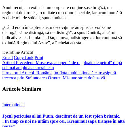
Anul trecut, s-a extins la un corp care conține șase brigăzi, un
regiment de drone și o unitate cu scopuri speciale, iar acum numără
zeci de mii de soldați, spune unitatea.
„Când eram în captivitate, moscoviții ne-au spus că vor să ne
distrugă, să ne distrugă, să ne distrugă”, a spus Dmitrik, al cărui
indicativ este „Lemko”. „Dar, cumva, «distrugerea» lor continuă să
extindă Regimentul Azov”, a încheiat acesta.
Distribuie Articol
Email
Copy Link
Print
Articol Precedent
Moscova, acoperită de o „ploaie de petrol” după
cel mai amplu atac ucrainean
Urmatorul Articol
România, în flota multinațională care asigură
trecerea prin Strâmtoarea Ormuz. Misiune strict defensivă
Articole Similare
International
Jocul periculos al lui Putin, descifrat de un fost spion britanic.
„În timp ce noi ne uităm spre cer, Kremlinul sapă tranșee în altă
parte”