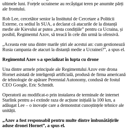
ultimele luni. Forțele ucrainene au recâștigat teren pe anumite părți
ale frontului.
Rob Lee, cercetător senior la Institutul de Cercetare a Politicii
Externe, cu sediul în SUA, a declarat că atacurile de la distanță
medie ale Kievului ar putea „testa condițiile” pentru ca Ucraina, și
posibil, Regimentul Azov, să treacă în cele din urmă la ofensivă.
„Aceasta este una dintre marile știri ale acestui an: cum gestionează
Rusia campania de atacuri la distanță medie a Ucrainei?”, a spus el.
Regimentul Azov s-a specializat în lupta cu drone
Una dintre armele principale ale Regimentului Azov este drona
Hornet asistată de inteligență artificială, produsă de firma americană
de tehnologie de apărare Perennial Autonomy, condusă de fostul
CEO Google, Eric Schmidt.
Operatorii au modificat-o prin instalarea de terminale de internet
Starlink pentru a-i extinde raza de acțiune inițială la 100 km, a
adăugat Lee – o inovație care a demonstrat cunoștințele tehnice ale
unității.
„Azov a fost responsabil pentru multe dintre îmbunătățirile
aduse dronei Hornet”, a spus el.