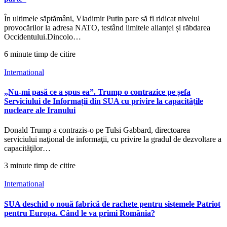
În ultimele săptămâni, Vladimir Putin pare să fi ridicat nivelul
provocărilor la adresa NATO, testând limitele alianței și răbdarea
Occidentului.Dincolo…
6 minute timp de citire
International
„Nu-mi pasă ce a spus ea”. Trump o contrazice pe șefa
Serviciului de Informații din SUA cu privire la capacităţile
nucleare ale Iranului
Donald Trump a contrazis-o pe Tulsi Gabbard, directoarea
serviciului naţional de informaţii, cu privire la gradul de dezvoltare a
capacităţilor…
3 minute timp de citire
International
SUA deschid o nouă fabrică de rachete pentru sistemele Patriot
pentru Europa. Când le va primi România?