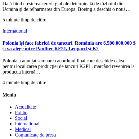
Dată fiind creșterea cererii globale determinată de războiul din
Ucraina și de reînarmarea din Europa, Boeing a deschis o nouă…
5 minute timp de citire
International
Polonia își face fabrică de tancuri. România are 6.500.000.000 $
și va alege între Panther KF51, Leopard și K2
Polonia a anunțat semnarea acordului final care deschide calea
pentru localizarea producției de tancuri K2PL, marcând revenirea la
producția internă…
4 minute timp de citire
Meniu
Actualitate
Politic
Social
International
Medical
Comunicate de presa