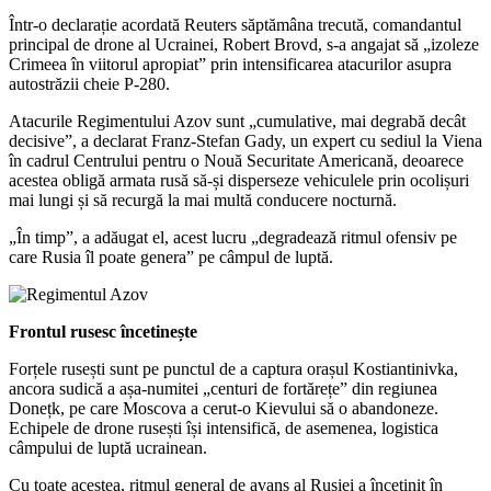
Într-o declarație acordată Reuters săptămâna trecută, comandantul
principal de drone al Ucrainei, Robert Brovd, s-a angajat să „izoleze
Crimeea în viitorul apropiat” prin intensificarea atacurilor asupra
autostrăzii cheie P-280.
Atacurile Regimentului Azov sunt „cumulative, mai degrabă decât
decisive”, a declarat Franz-Stefan Gady, un expert cu sediul la Viena
în cadrul Centrului pentru o Nouă Securitate Americană, deoarece
acestea obligă armata rusă să-și disperseze vehiculele prin ocolișuri
mai lungi și să recurgă la mai multă conducere nocturnă.
„În timp”, a adăugat el, acest lucru „degradează ritmul ofensiv pe
care Rusia îl poate genera” pe câmpul de luptă.
Frontul rusesc încetinește
Forțele rusești sunt pe punctul de a captura orașul Kostiantinivka,
ancora sudică a așa-numitei „centuri de fortărețe” din regiunea
Donețk, pe care Moscova a cerut-o Kievului să o abandoneze.
Echipele de drone rusești își intensifică, de asemenea, logistica
câmpului de luptă ucrainean.
Cu toate acestea, ritmul general de avans al Rusiei a încetinit în