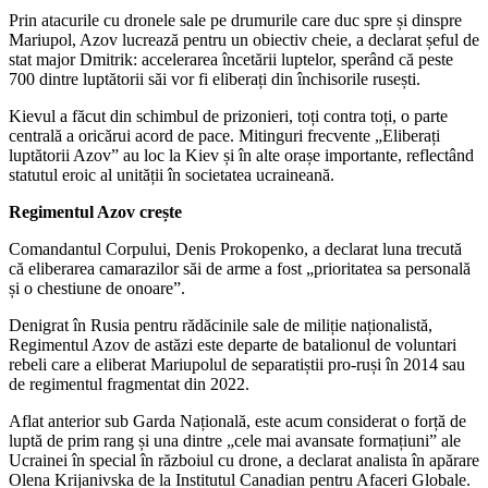
Prin atacurile cu dronele sale pe drumurile care duc spre și dinspre
Mariupol, Azov lucrează pentru un obiectiv cheie, a declarat șeful de
stat major Dmitrik: accelerarea încetării luptelor, sperând că peste
700 dintre luptătorii săi vor fi eliberați din închisorile rusești.
Kievul a făcut din schimbul de prizonieri, toți contra toți, o parte
centrală a oricărui acord de pace. Mitinguri frecvente „Eliberați
luptătorii Azov” au loc la Kiev și în alte orașe importante, reflectând
statutul eroic al unității în societatea ucraineană.
Regimentul Azov crește
Comandantul Corpului, Denis Prokopenko, a declarat luna trecută
că eliberarea camarazilor săi de arme a fost „prioritatea sa personală
și o chestiune de onoare”.
Denigrat în Rusia pentru rădăcinile sale de miliție naționalistă,
Regimentul Azov de astăzi este departe de batalionul de voluntari
rebeli care a eliberat Mariupolul de separatiștii pro-ruși în 2014 sau
de regimentul fragmentat din 2022.
Aflat anterior sub Garda Națională, este acum considerat o forță de
luptă de prim rang și una dintre „cele mai avansate formațiuni” ale
Ucrainei în special în războiul cu drone, a declarat analista în apărare
Olena Krijanivska de la Institutul Canadian pentru Afaceri Globale.