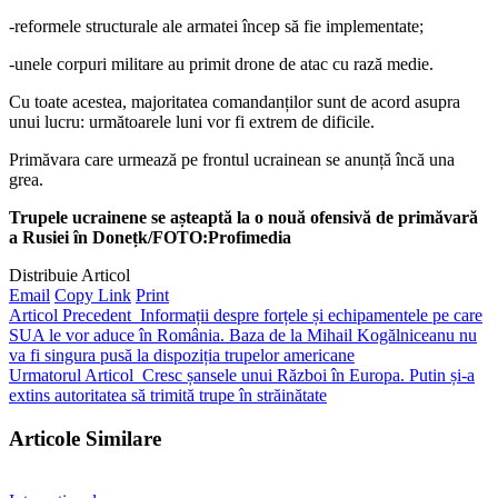
-reformele structurale ale armatei încep să fie implementate;
-unele corpuri militare au primit drone de atac cu rază medie.
Cu toate acestea, majoritatea comandanților sunt de acord asupra
unui lucru: următoarele luni vor fi extrem de dificile.
Primăvara care urmează pe frontul ucrainean se anunță încă una
grea.
Trupele ucrainene se așteaptă la o nouă ofensivă de primăvară
a Rusiei în Donețk/FOTO:Profimedia
Distribuie Articol
Email
Copy Link
Print
Articol Precedent
Informații despre forțele și echipamentele pe care
SUA le vor aduce în România. Baza de la Mihail Kogălniceanu nu
va fi singura pusă la dispoziția trupelor americane
Urmatorul Articol
Cresc șansele unui Război în Europa. Putin și-a
extins autoritatea să trimită trupe în străinătate
Articole Similare