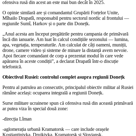
ofensiva rusă din acest an este mai bun decât în 2025.
O opinie similară are și comandantul Grupării Forțelor Unite,
Mîhailo Drapatîi, responsabil pentru sectorul nordic al frontului —
regiunile Sumî, Harkov și o parte din Donețk.
„Anul acesta am început pregătirile pentru campania de primăvară
încă din ianuarie. Am luat în calcul condițiile sezonului — lumina,
apa, vegetația, temperaturile. Am calculat de câți oameni, muniții,
drone, camere video și sisteme de minare la distanță avem nevoie.
Apoi fiecare comandant de corp a prezentat modul în care vede
apărarea în aceste condiții”, a declarat Drapatîi într-o discuție
telefonică.
Obiectivul Rusiei: controlul complet asupra regiunii Donețk
Pentru al patrulea an consecutiv, principalul obiectiv militar al Rusiei
rămâne același: ocuparea integrală a regiunii Donețk.
Surse militare ucrainene spun că ofensiva rusă din această primăvară
ar putea viza în special două zone:
-direcția Lîman
-aglomerația urbană Kramatorsk — care include orașele
Kostiantinivka, Drujkivka, Kramatorsk și Sloviansk.