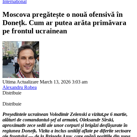
International
Moscova pregătește o nouă ofensivă în
Donețk. Cum ar putea arăta primăvara
pe frontul ucrainean
Ultima Actualizare March 13, 2026 3:03 am
Alexandru Robea
Distribuie
Distribuie
Președintele ucrainean Volodimir Zelenski a vizitat,pe 6 martie,
alături de comandantul-șef al armatei, Oleksandr Sîrski,
aproximativ zece sedii ale unor corpuri și brigăzi desfășurate în
regiunea Donețk. Vizita a inclus unități aflate pe diferite sectoare
ale frontului — de la Brigada Azov, care apără pozițiile din zona