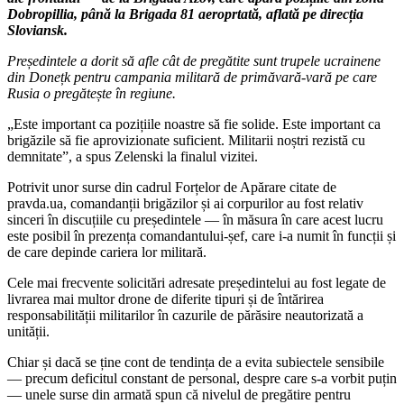
Dobropillia, până la Brigada 81 aeroprtată, aflată pe direcția
Sloviansk.
Președintele a dorit să afle cât de pregătite sunt trupele ucrainene
din Donețk pentru campania militară de primăvară-vară pe care
Rusia o pregătește în regiune.
„Este important ca pozițiile noastre să fie solide. Este important ca
brigăzile să fie aprovizionate suficient. Militarii noștri rezistă cu
demnitate”, a spus Zelenski la finalul vizitei.
Potrivit unor surse din cadrul Forțelor de Apărare citate de
pravda.ua, comandanții brigăzilor și ai corpurilor au fost relativ
sinceri în discuțiile cu președintele — în măsura în care acest lucru
este posibil în prezența comandantului-șef, care i-a numit în funcții și
de care depinde cariera lor militară.
Cele mai frecvente solicitări adresate președintelui au fost legate de
livrarea mai multor drone de diferite tipuri și de întărirea
responsabilității militarilor în cazurile de părăsire neautorizată a
unității.
Chiar și dacă se ține cont de tendința de a evita subiectele sensibile
— precum deficitul constant de personal, despre care s-a vorbit puțin
— unele surse din armată spun că nivelul de pregătire pentru