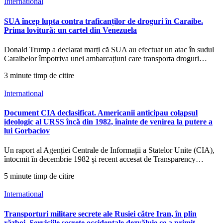
International
SUA încep lupta contra traficanților de droguri în Caraibe.
Prima lovitură: un cartel din Venezuela
Donald Trump a declarat marți că SUA au efectuat un atac în sudul
Caraibelor împotriva unei ambarcațiuni care transporta droguri…
3 minute timp de citire
International
Document CIA declasificat. Americanii anticipau colapsul
ideologic al URSS încă din 1982, înainte de venirea la putere a
lui Gorbaciov
Un raport al Agenției Centrale de Informații a Statelor Unite (CIA),
întocmit în decembrie 1982 și recent accesat de Transparency…
5 minute timp de citire
International
Transporturi militare secrete ale Rusiei către Iran, în plin
război. Serviciile secrete occidentale dezvăluie ce a primit