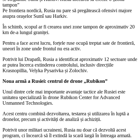
tampon”
Pe frontiera nordică, Rusia nu pare să pregătească ofensivi majore
asupra orașelor Sumî sau Harkiv.
În schimb, scopul ar fi crearea unei zone tampon de aproximativ 20
km de-a lungul graniței.
Pentru a face acest lucru, forțele ruse ocupă treptat sate de frontieră,
uneori în zone unde frontul nu era activ.
Potrivit lui Drapatîi, Rusia a identificat aproximativ 12 sectoare unde
ar putea încerca extinderea controlului, inclusiv direcțiile
Krasnopillia, Velyka Pysarivka și Zolochiv.
Noua armă a Rusiei: centrul de drone „Rubikon”
Unul dintre cele mai importante avantaje tactice ale Rusiei este
unitatea specializată în drone Rubikon Center for Advanced
Unmanned Technologies.
Acest centru combină dezvoltarea, testarea și utilizarea în luptă a
dronelor, precum și activități de analiză și achiziții.
Potrivit unor militari ucraineni, Rusia nu doar că dezvoltă acest
program, ci încearcă să îl extindă la scară largă în întreaga armată.