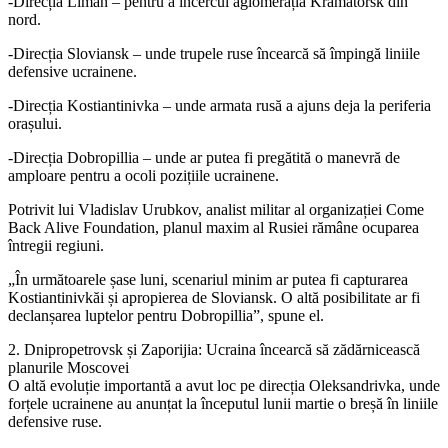
-Direcția Lîman – pentru a încercui aglomerația Kramatorsk din
nord.
-Direcția Sloviansk – unde trupele ruse încearcă să împingă liniile
defensive ucrainene.
-Direcția Kostiantinivka – unde armata rusă a ajuns deja la periferia
orașului.
-Direcția Dobropillia – unde ar putea fi pregătită o manevră de
amploare pentru a ocoli pozițiile ucrainene.
Potrivit lui Vladislav Urubkov, analist militar al organizației Come
Back Alive Foundation, planul maxim al Rusiei rămâne ocuparea
întregii regiuni.
„În următoarele șase luni, scenariul minim ar putea fi capturarea
Kostiantinivkăi și apropierea de Sloviansk. O altă posibilitate ar fi
declanșarea luptelor pentru Dobropillia”, spune el.
2. Dnipropetrovsk și Zaporijia: Ucraina încearcă să zădărnicească
planurile Moscovei
O altă evoluție importantă a avut loc pe direcția Oleksandrivka, unde
forțele ucrainene au anunțat la începutul lunii martie o breșă în liniile
defensive ruse.