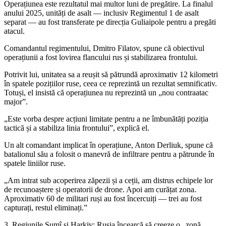
Operațiunea este rezultatul mai multor luni de pregătire. La finalul
anului 2025, unități de asalt — inclusiv Regimentul 1 de asalt
separat — au fost transferate pe direcția Guliaipole pentru a pregăti
atacul.
Comandantul regimentului, Dmitro Filatov, spune că obiectivul
operațiunii a fost lovirea flancului rus și stabilizarea frontului.
Potrivit lui, unitatea sa a reușit să pătrundă aproximativ 12 kilometri
în spatele pozițiilor ruse, ceea ce reprezintă un rezultat semnificativ.
Totuși, el insistă că operațiunea nu reprezintă un „nou contraatac
major”.
„Este vorba despre acțiuni limitate pentru a ne îmbunătăți poziția
tactică și a stabiliza linia frontului”, explică el.
Un alt comandant implicat în operațiune, Anton Derliuk, spune că
batalionul său a folosit o manevră de infiltrare pentru a pătrunde în
spatele liniilor ruse.
„Am intrat sub acoperirea zăpezii și a ceții, am distrus echipele lor
de recunoaștere și operatorii de drone. Apoi am curățat zona.
Aproximativ 60 de militari ruși au fost încercuiți — trei au fost
capturați, restul eliminați.”
3. Regiunile Sumî și Harkiv: Rusia încearcă să creeze o „zonă