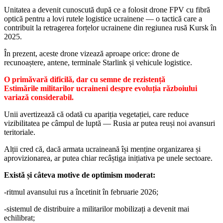
Unitatea a devenit cunoscută după ce a folosit drone FPV cu fibră
optică pentru a lovi rutele logistice ucrainene — o tactică care a
contribuit la retragerea forțelor ucrainene din regiunea rusă Kursk în
2025.
În prezent, aceste drone vizează aproape orice: drone de
recunoaștere, antene, terminale Starlink și vehicule logistice.
O primăvară dificilă, dar cu semne de rezistență
Estimările militarilor ucraineni despre evoluția războiului
variază considerabil.
Unii avertizează că odată cu apariția vegetației, care reduce
vizibilitatea pe câmpul de luptă — Rusia ar putea reuși noi avansuri
teritoriale.
Alții cred că, dacă armata ucraineană își menține organizarea și
aprovizionarea, ar putea chiar recâștiga inițiativa pe unele sectoare.
Există și câteva motive de optimism moderat:
-ritmul avansului rus a încetinit în februarie 2026;
-sistemul de distribuire a militarilor mobilizați a devenit mai
echilibrat;