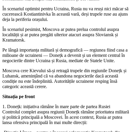
În scenariul optimist pentru Ucraina, Rusia nu va reuși nici măcar să
cucerească Kostiantinivka în această vară, deși trupele ruse au ajuns
deja la periferia orașului.
În scenariul pesimist, Moscova ar putea prelua controlul asupra
localității și ar putea pregăti ulterior atacuri asupra Sloviansk și
Kramatorsk.
Pe lângă importanța militară și demografică — regiunea fiind casa a
milioane de ucraineni — Donețk a devenit și un element central în
negocierile dintre Ucraina și Rusia, mediate de Statele Unite.
Moscova cere Kievului să-și retragă trupele din regiunile Donețk și
Luhansk, amenințând că va abandona negocierile dacă această
condiție nu este îndeplinită. Autoritățile ucrainene resping însă
categoric această cerere.
Situația pe front
1. Donețk: inițiativa rămâne în mare parte de partea Rusiei
Controlul complet asupra regiunii Donețk rămâne prioritatea militară
și politică principală a Moscovei. În acest context, Rusia ar putea
lansa ofensiva principală în mai multe direcții: