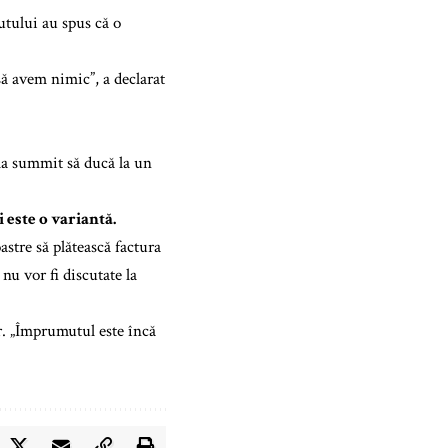
utului au spus că o
ă avem nimic”, a declarat
 la summit să ducă la un
este o variantă.
tre să plătească factura
nu vor fi discutate la
ar. „Împrumutul este încă