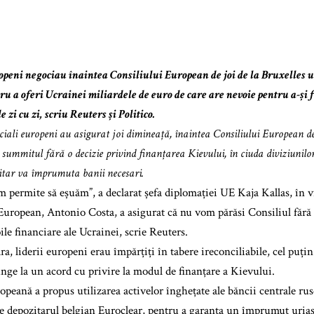
ropeni negociau înaintea Consiliului European de joi de la Bruxelles
u a oferi Ucrainei miliardele de euro de care are nevoie pentru a-și f
e zi cu zi, scriu Reuters și Politico.
ciali europeni au asigurat joi dimineață, înaintea Consiliului European de 
 summitul fără o decizie privind finanțarea Kievului, în ciuda diviziunil
itar va împrumuta banii necesari.
 permite să eșuăm”, a declarat șefa diplomației UE Kaja Kallas, în 
European, Antonio Costa, a asigurat că nu vom părăsi Consiliul fără o
le financiare ale Ucrainei, scrie Reuters.
a, liderii europeni erau împărțiți în tabere ireconciliabile, cel puți
unge la un acord cu privire la modul de finanțare a Kievului.
peană a propus utilizarea activelor înghețate ale băncii centrale rus
e depozitarul belgian Euroclear, pentru a garanta un împrumut uriaș