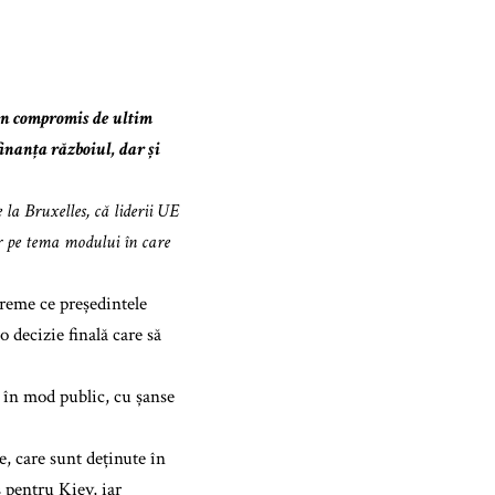
 un compromis de ultim
inanța războiul, dar și
la Bruxelles, că liderii UE
or pe tema modului în care
vreme ce președintele
 decizie finală care să
n în mod public, cu șanse
e, care sunt deținute în
 pentru Kiev, iar