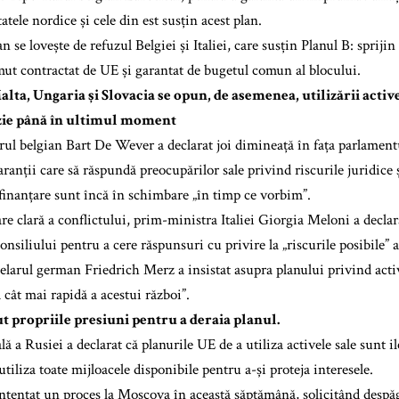
tele nordice și cele din est susțin acest plan.
an se lovește de refuzul Belgiei și Italiei, care susțin Planul B: sprij
t contractat de UE și garantat de bugetul comun al blocului.
alta, Ungaria și Slovacia se opun, de asemenea, utilizării activ
izie până în ultimul moment
ul belgian Bart De Wever a declarat joi dimineață în fața parlamentul
ranții care să răspundă preocupărilor sale privind riscurile juridice și
 finanțare sunt încă în schimbare „în timp ce vorbim”.
are clară a conflictului, prim-ministra Italiei Giorgia Meloni a declar
siliului pentru a cere răspunsuri cu privire la „riscurile posibile” ale
elarul german Friedrich Merz a insistat asupra planului privind acti
 cât mai rapidă a acestui război”.
ut propriile presiuni pentru a deraia planul.
ă a Rusiei a declarat că planurile UE de a utiliza activele sale sunt il
utiliza toate mijloacele disponibile pentru a-și proteja interesele.
 intentat un proces la Moscova în această săptămână, solicitând despă