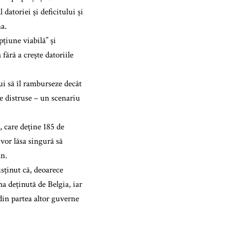
 datoriei și deficitului și
na.
pțiune viabilă” și
fără a crește datoriile
ui să îl ramburseze decât
e distruse – un scenariu
, care deține 185 de
vor lăsa singură să
an.
sținut că, deoarece
a deținută de Belgia, iar
 din partea altor guverne