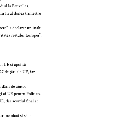
diul la Bruxelles.
ni în al doilea trimestru
re”, a declarat un înalt
itatea restului Europei”,
l UE și apoi să
7 de țări ale UE, iar
rdării de ajutor
i ai UE pentru Politico.
UE, dar acordul final ar
ri pe piață și să le