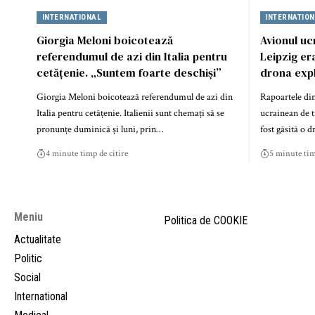
INTERNATIONAL
INTERNATIO
Giorgia Meloni boicotează
Avionul uc
referendumul de azi din Italia pentru
Leipzig er
cetățenie. „Suntem foarte deschiși”
drona expl
Giorgia Meloni boicotează referendumul de azi din
Rapoartele din
Italia pentru cetățenie. Italienii sunt chemați să se
ucrainean de t
pronunțe duminică și luni, prin…
fost găsită o 
4 minute timp de citire
5 minute tim
Meniu
Politica de COOKIE
Actualitate
Politic
Social
International