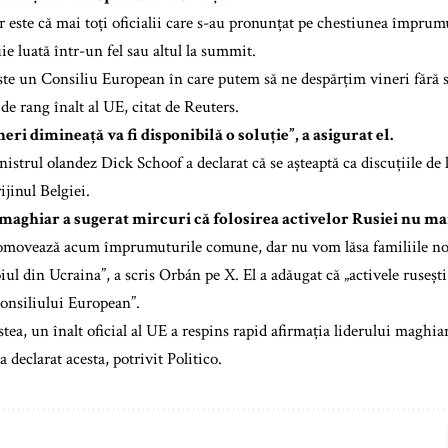
r este că mai toți oficialii care s-au pronunțat pe chestiunea împrum
ie luată într-un fel sau altul la summit.
ste un Consiliu European în care putem să ne despărțim vineri fără s
de rang înalt al UE, citat de Reuters.
eri dimineață va fi disponibilă o soluție”, a asigurat el.
nistrul olandez Dick Schoof a declarat că se așteaptă ca discuțiile de
ijinul Belgiei.
aghiar a sugerat mircuri că folosirea activelor Rusiei nu mai 
movează acum împrumuturile comune, dar nu vom lăsa familiile noas
ul din Ucraina”, a scris Orbán pe X. El a adăugat că „activele rusești 
onsiliului European”.
stea, un înalt oficial al UE a respins rapid afirmația liderului maghi
 a declarat acesta, potrivit Politico.