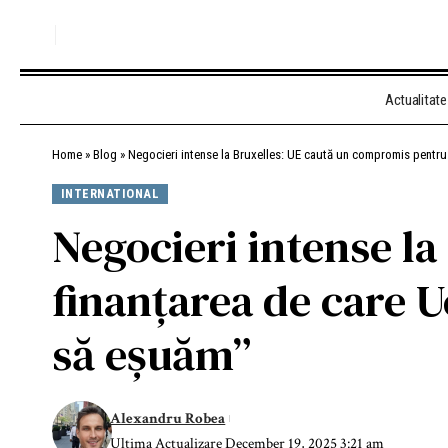
Actualitate
Home
»
Blog
»
Negocieri intense la Bruxelles: UE caută un compromis pentru
INTERNATIONAL
Negocieri intense l
finanțarea de care U
să eșuăm”
Alexandru Robea
Ultima Actualizare December 19, 2025 3:21 am