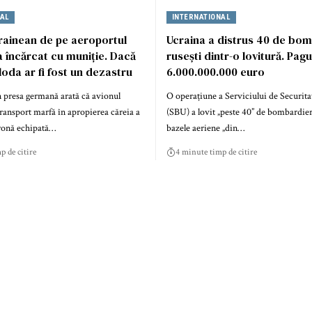
NAL
INTERNATIONAL
rainean de pe aeroportul
Ucraina a distrus 40 de bo
a încărcat cu muniție. Dacă
rusești dintr-o lovitură. Pag
oda ar fi fost un dezastru
6.000.000.000 euro
 presa germană arată că avionul
O operațiune a Serviciului de Securita
ransport marfă în apropierea căreia a
(SBU) a lovit „peste 40” de bombardiere
dronă echipată…
bazele aeriene „din…
p de citire
4 minute timp de citire