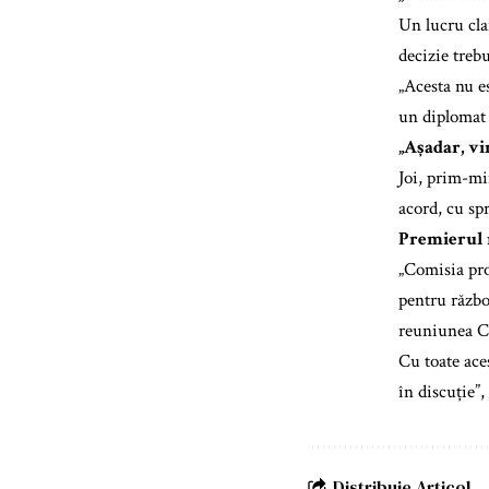
Un lucru cla
decizie trebu
„Acesta nu e
un diplomat 
„Așadar, vin
Joi, prim-mi
acord, cu spr
Premierul m
„Comisia pro
pentru război
reuniunea C
Cu toate ace
în discuție”,
Distribuie Articol