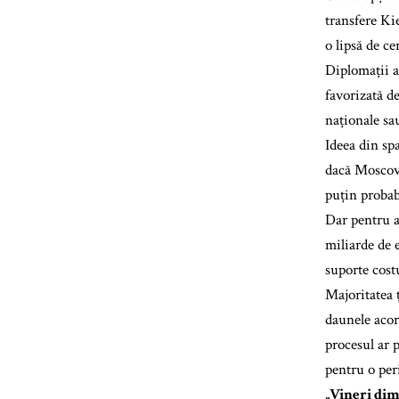
transfere Kie
o lipsă de c
Diplomații au
favorizată d
naționale sa
Ideea din sp
dacă Moscova
puțin probabi
Dar pentru a 
miliarde de 
suporte cost
Majoritatea 
daunele acor
procesul ar p
pentru o per
„Vineri dim