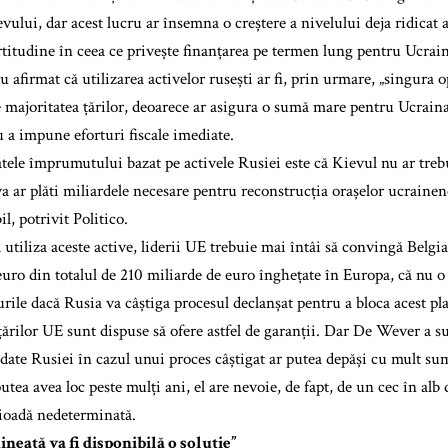
vului, dar acest lucru ar însemna o creștere a nivelului deja ridicat al
ertitudine în ceea ce privește finanțarea pe termen lung pentru Ucrai
 afirmat că utilizarea activelor rusești ar fi, prin urmare, „singura o
e majoritatea țărilor, deoarece ar asigura o sumă mare pentru Ucraina 
u a impune eforturi fiscale imediate.
atele împrumutului bazat pe activele Rusiei este că Kievul nu ar treb
 ar plăti miliardele necesare pentru reconstrucția orașelor ucrainen
l, potrivit Politico.
utiliza aceste active, liderii UE trebuie mai întâi să convingă Belgia
euro din totalul de 210 miliarde de euro înghețate în Europa, că nu o 
urile dacă Rusia va câștiga procesul declanșat pentru a bloca acest pl
țărilor UE sunt dispuse să ofere astfel de garanții. Dar De Wever a su
date Rusiei în cazul unui proces câștigat ar putea depăși cu mult sum
utea avea loc peste mulți ani, el are nevoie, de fapt, de un cec în alb
ioadă nedeterminată.
ineață va fi disponibilă o soluție”