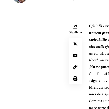
Oficialii eu
moment pentr
Distribuie
cheltuielile d
Mai mulți ofi
nu vor părăsi
blocul comun
„Nu ne putem
Consiliului 
asigure nevoi
Miercuri sear
mici de a aj
Comisia Euro
mare parte d