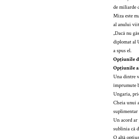
de miliarde d
Miza este ma
al anului vii
„Dacă nu găs
diplomat al 
a spus el.
Opțiunile d
Opțiunile a
Una dintre v
împrumute ba
Ungaria, pri
Cheia unui as
suplimentar 
Un acord ar p
sublinia că d
O altă opțiun