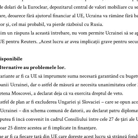
e dolari de la Euroclear, depozitarul central de valori mobiliare cu se
re, deoarece fără ajutorul financiar al UE, Ucraina va rămâne fără ba
tor și, cel mai probabil, va pierde războiul cu Rusia.
im un răspuns la această întrebare, nu vom permite Ucrainei să se ape
UE pentru Reuters. „Acest lucru ar avea implicații grave pentru secur
isponibile
lternative au problemele lor.
ariante ar fi ca UE să împrumute suma necesară garantând cu bugetu
nii Ucrainei, dar o astfel de măsură ar necesita unanimitatea celor 2
etena Moscovei, a declarat deja că va exercita dreptul de veto.
tfel de plan ar fi excluderea Ungariei și Slovaciei – care se opun aco
Ucrainei – din schema comună de datorii, au declarat patru diplomaț
utea fi încă convenit în cadrul Consiliului între cele 27 de țări ale 
oar 25 dintre acestea ar fi implicate în finanțare.
e ar fi ca fiecare țară din UE care dorește acest lucru să strângă fondu