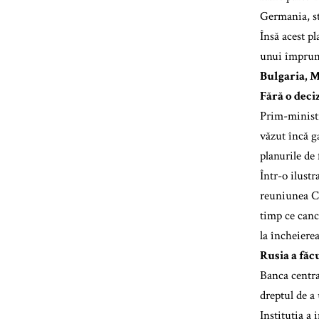
Germania, sta
Însă acest pl
unui împrumu
Bulgaria, M
Fără o dec
Prim-ministr
văzut încă ga
planurile de
Într-o ilustr
reuniunea Con
timp ce canc
la încheierea
Rusia a făc
Banca central
dreptul de a 
Instituția a