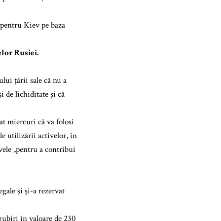
in pentru Kiev pe baza
elor Rusiei.
ui țării sale că nu a
 de lichiditate și că
at miercuri că va folosi
 utilizării activelor, în
vele „pentru a contribui
egale și și-a rezervat
gubiri în valoare de 230