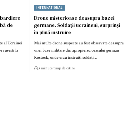
INTERNATIONAL
mbardiere
Drone misterioase deasupra bazei
ubă de
germane. Soldații ucraineni, surprinși
în plină instruire
te al Ucrainei
Mai multe drone suspecte au fost observate deasupra
 rusești la
unei baze militare din apropierea orașului german
Rostock, unde erau instruiți soldați…
3 minute timp de citire