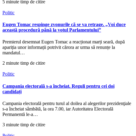
5 minute timp de citire
Politic
Eugen Tomac respinge zvonurile că se va retrage. „Voi duce
această procedură până la votul Parlamentului”
Premierul desemnat Eugen Tomac a reacționat marți seară, după
apariția unor informații potrivit cărora ar urma să renunțe la
mandatul…
2 minute timp de citire
Politic
Campania electorală s-a încheiat. Reguli pentru cei doi
candidați
Campania electorală pentru turul al doilea al alegerilor prezidenţiale
s-a încheiat sâmbătă, la ora 7.00, iar Autoritatea Electorală
Permanentă le-a…
3 minute timp de citire
Politic