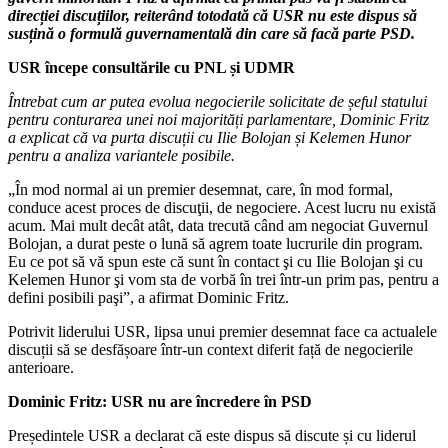
direcției discuțiilor, reiterând totodată că USR nu este dispus să
susțină o formulă guvernamentală din care să facă parte PSD.
USR începe consultările cu PNL și UDMR
Întrebat cum ar putea evolua negocierile solicitate de șeful statului
pentru conturarea unei noi majorități parlamentare, Dominic Fritz
a explicat că va purta discuții cu Ilie Bolojan și Kelemen Hunor
pentru a analiza variantele posibile.
„În mod normal ai un premier desemnat, care, în mod formal,
conduce acest proces de discuţii, de negociere. Acest lucru nu există
acum. Mai mult decât atât, data trecută când am negociat Guvernul
Bolojan, a durat peste o lună să agrem toate lucrurile din program.
Eu ce pot să vă spun este că sunt în contact şi cu Ilie Bolojan şi cu
Kelemen Hunor şi vom sta de vorbă în trei într-un prim pas, pentru a
defini posibili paşi”, a afirmat Dominic Fritz.
Potrivit liderului USR, lipsa unui premier desemnat face ca actualele
discuții să se desfășoare într-un context diferit față de negocierile
anterioare.
Dominic Fritz: USR nu are încredere în PSD
Președintele USR a declarat că este dispus să discute și cu liderul