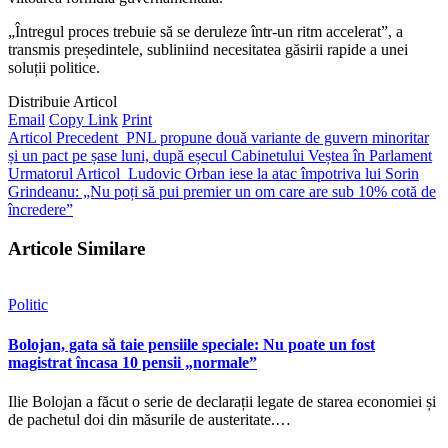
„Întregul proces trebuie să se deruleze într-un ritm accelerat”, a
transmis președintele, subliniind necesitatea găsirii rapide a unei
soluții politice.
Distribuie Articol
Email
Copy Link
Print
Articol Precedent
PNL propune două variante de guvern minoritar
și un pact pe șase luni, după eșecul Cabinetului Veștea în Parlament
Urmatorul Articol
Ludovic Orban iese la atac împotriva lui Sorin
Grindeanu: „Nu poți să pui premier un om care are sub 10% cotă de
încredere”
Articole Similare
Politic
Bolojan, gata să taie pensiile speciale: Nu poate un fost
magistrat încasa 10 pensii „normale”
Ilie Bolojan a făcut o serie de declarații legate de starea economiei și
de pachetul doi din măsurile de austeritate.…