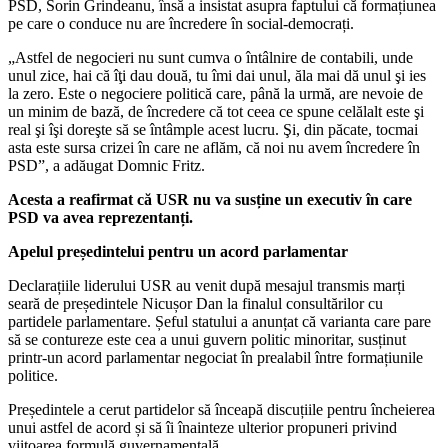
PSD, Sorin Grindeanu, însă a insistat asupra faptului că formațiunea
pe care o conduce nu are încredere în social-democrați.
„Astfel de negocieri nu sunt cumva o întâlnire de contabili, unde
unul zice, hai că îţi dau două, tu îmi dai unul, ăla mai dă unul şi ies
la zero. Este o negociere politică care, până la urmă, are nevoie de
un minim de bază, de încredere că tot ceea ce spune celălalt este şi
real şi îşi doreşte să se întâmple acest lucru. Şi, din păcate, tocmai
asta este sursa crizei în care ne aflăm, că noi nu avem încredere în
PSD”, a adăugat Domnic Fritz.
Acesta a reafirmat că USR nu va susține un executiv în care
PSD va avea reprezentanți.
Apelul președintelui pentru un acord parlamentar
Declarațiile liderului USR au venit după mesajul transmis marți
seară de președintele Nicușor Dan la finalul consultărilor cu
partidele parlamentare. Șeful statului a anunțat că varianta care pare
să se contureze este cea a unui guvern politic minoritar, susținut
printr-un acord parlamentar negociat în prealabil între formațiunile
politice.
Președintele a cerut partidelor să înceapă discuțiile pentru încheierea
unui astfel de acord și să îi înainteze ulterior propuneri privind
viitoarea formulă guvernamentală.