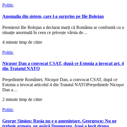
Politic
Anomalia din sistem, care l-a surprins pe Ilie Bolojan
Premierul Ilie Bolojan a declarat marți că România se confruntă cu o
situație anormală în ceea ce privește vârsta de…
4 minute timp de citire
Politic
Nicuşor Dan a convocat CSAT, după ce Estonia a invocat art. 4
din Tratatul NATO
Preşedintele României, Nicuşor Dan, a convocat CSAT, după ce
Estonia a invocat articolul 4 din Tratatul NATOPreședintele Nicușor
Dan a…
2 minute timp de citire
Politic
George Simion: Rusia nu e o amenințare. Georgescu: Nu ne
trebuie armata, ne apără Dumnezeu. Apoi a lovit drona