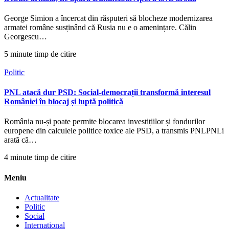
George Simion a încercat din răsputeri să blocheze modernizarea
armatei române susținând că Rusia nu e o amenințare. Călin
Georgescu…
5 minute timp de citire
Politic
PNL atacă dur PSD: Social-democrații transformă interesul
României în blocaj și luptă politică
România nu-și poate permite blocarea investițiilor și fondurilor
europene din calculele politice toxice ale PSD, a transmis PNLPNLi
arată că…
4 minute timp de citire
Meniu
Actualitate
Politic
Social
International