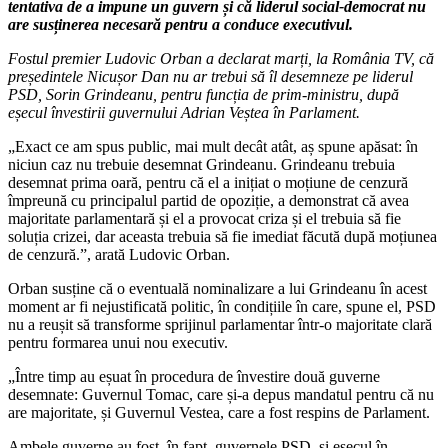
tentativa de a impune un guvern și că liderul social-democrat nu
are susținerea necesară pentru a conduce executivul.
Fostul premier Ludovic Orban a declarat marți, la România TV, că
președintele Nicușor Dan nu ar trebui să îl desemneze pe liderul
PSD, Sorin Grindeanu, pentru funcția de prim-ministru, după
eșecul învestirii guvernului Adrian Veștea în Parlament.
„Exact ce am spus public, mai mult decât atât, aș spune apăsat: în
niciun caz nu trebuie desemnat Grindeanu. Grindeanu trebuia
desemnat prima oară, pentru că el a inițiat o moțiune de cenzură
împreună cu principalul partid de opoziție, a demonstrat că avea
majoritate parlamentară și el a provocat criza și el trebuia să fie
soluția crizei, dar aceasta trebuia să fie imediat făcută după moțiunea
de cenzură.”, arată Ludovic Orban.
Orban susține că o eventuală nominalizare a lui Grindeanu în acest
moment ar fi nejustificată politic, în condițiile în care, spune el, PSD
nu a reușit să transforme sprijinul parlamentar într-o majoritate clară
pentru formarea unui nou executiv.
„Între timp au eșuat în procedura de învestire două guverne
desemnate: Guvernul Tomac, care și-a depus mandatul pentru că nu
are majoritate, și Guvernul Vestea, care a fost respins de Parlament.
Ambele guverne au fost, în fapt, guvernele PSD, si eșecul în