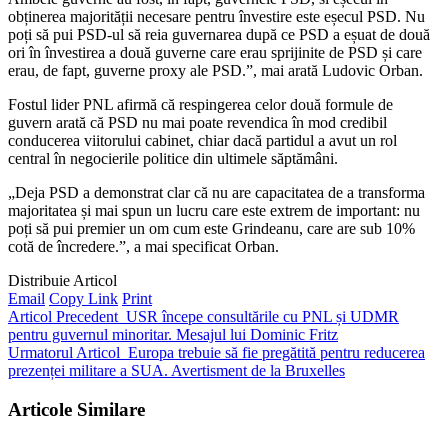
obținerea majorității necesare pentru învestire este eșecul PSD. Nu
poți să pui PSD-ul să reia guvernarea după ce PSD a eșuat de două
ori în învestirea a două guverne care erau sprijinite de PSD și care
erau, de fapt, guverne proxy ale PSD.”, mai arată Ludovic Orban.
Fostul lider PNL afirmă că respingerea celor două formule de
guvern arată că PSD nu mai poate revendica în mod credibil
conducerea viitorului cabinet, chiar dacă partidul a avut un rol
central în negocierile politice din ultimele săptămâni.
„Deja PSD a demonstrat clar că nu are capacitatea de a transforma
majoritatea și mai spun un lucru care este extrem de important: nu
poți să pui premier un om cum este Grindeanu, care are sub 10%
cotă de încredere.”, a mai specificat Orban.
Distribuie Articol
Email
Copy Link
Print
Articol Precedent
USR începe consultările cu PNL și UDMR
pentru guvernul minoritar. Mesajul lui Dominic Fritz
Urmatorul Articol
Europa trebuie să fie pregătită pentru reducerea
prezenței militare a SUA. Avertisment de la Bruxelles
Articole Similare