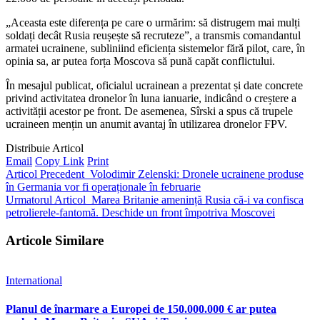
„Aceasta este diferența pe care o urmărim: să distrugem mai mulți
soldați decât Rusia reușește să recruteze”, a transmis comandantul
armatei ucrainene, subliniind eficiența sistemelor fără pilot, care, în
opinia sa, ar putea forța Moscova să pună capăt conflictului.
În mesajul publicat, oficialul ucrainean a prezentat și date concrete
privind activitatea dronelor în luna ianuarie, indicând o creștere a
activității acestor pe front. De asemenea, Sîrski a spus că trupele
ucraineen mențin un anumit avantaj în utilizarea dronelor FPV.
Distribuie Articol
Email
Copy Link
Print
Articol Precedent
Volodimir Zelenski: Dronele ucrainene produse
în Germania vor fi operaționale în februarie
Urmatorul Articol
Marea Britanie amenință Rusia că-i va confisca
petrolierele-fantomă. Deschide un front împotriva Moscovei
Articole Similare
International
Planul de înarmare a Europei de 150.000.000 € ar putea