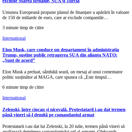
exclude Marea Britanie, SUA și Turcia
Uniunea Europeană propune planul de finanțare a apărării în valoare
de 150 de miliarde de euro, care ar exclude companiile…
3 minute timp de citire
International
Elon Musk, care conduce un departament în administrația
Trump, susține public retragerea SUA din alianța NATO:
„Sunt de acord”
Elon Musk a preluat, sâmbătă seară, un mesaj al unui comentator
politic susținător al MAGA, care spunea că „Este timpul…
6 minute timp de citire
International
Zelenski, între ciocan și nicovală. Protestatarii i-au dat termen
până vineri să-l demită pe comandantul armat
Protestatarii i-au dat lui Zelenski, la 20 iulie, termen până vineri să
analizează demiterea comandantului șef al armatei, Oleksandr