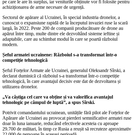
pe care le are în surplus, iar veniturile obținute vor fi folosite pentru
achiziționarea de arme necesare de urgență.
Sectorul de apărare al Ucrainei, în special industria dronelor, a
cunoscut o expansiune rapidă de la începutul invaziei ruse la scară
largă, în 2022. Peste 200 de companii producătoare de drone au
apărut între timp, multe dintre ele dezvoltând sisteme ieftine și
adaptabile, care au schimbat modul în care se poartă războiul
modern.
Șeful armatei ucrainene: Războiul s-a transformat într-o
competiție tehnologică
Șeful Forțelor Armate ale Ucrainei, generalul Oleksandr Sîrski, a
declarat duminică că războiul s-a transformat într-o competiție
tehnologică, în care avantajul decisiv este dat de dezvoltarea și
utilizarea dronelor.
„Va câștiga cel care va obține și va valorifica avantajul
tehnologic pe câmpul de luptă”, a spus Sîrski.
Potrivit comandantului ucrainean, unitățile fără pilot ale Forțelor de
Apărare ale Ucrainei au provocat pierderi semnificative armatei ruse
doar în luna ianuarie, reducând efectivele acesteia cu aproape
29.700 de militari, în timp ce Rusia a reușit să recruteze aproximativ
22.000 de persoane în aceeași perioadă.