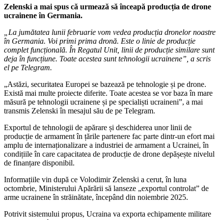
Zelenski a mai spus că urmează să înceapă producția de drone
ucrainene în Germania.
„La jumătatea lunii februarie vom vedea producția dronelor noastre
în Germania. Voi primi prima dronă. Este o linie de producție
complet funcțională. În Regatul Unit, linii de producție similare sunt
deja în funcțiune. Toate acestea sunt tehnologii ucrainene”, a scris
el pe Telegram.
„Astăzi, securitatea Europei se bazează pe tehnologie și pe drone.
Există mai multe proiecte diferite. Toate acestea se vor baza în mare
măsură pe tehnologii ucrainene și pe specialiști ucraineni”, a mai
transmis Zelenski în mesajul său de pe Telegram.
Exportul de tehnologii de apărare și deschiderea unor linii de
producție de armament în țările partenere fac parte dintr-un efort mai
amplu de internaționalizare a industriei de armament a Ucrainei, în
condițiile în care capacitatea de producție de drone depășește nivelul
de finanțare disponibil.
Informațiile vin după ce Volodimir Zelenski a cerut, în luna
octombrie, Ministerului Apărării să lanseze „exportul controlat” de
arme ucrainene în străinătate, începând din noiembrie 2025.
Potrivit sistemului propus, Ucraina va exporta echipamente militare