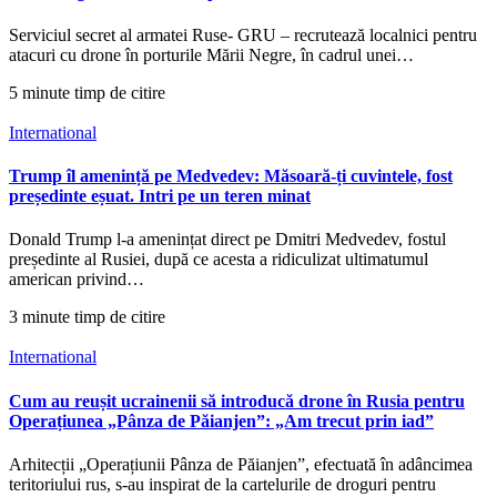
Serviciul secret al armatei Ruse- GRU – recrutează localnici pentru
atacuri cu drone în porturile Mării Negre, în cadrul unei…
5 minute timp de citire
International
Trump îl amenință pe Medvedev: Măsoară-ți cuvintele, fost
președinte eșuat. Intri pe un teren minat
Donald Trump l-a amenințat direct pe Dmitri Medvedev, fostul
președinte al Rusiei, după ce acesta a ridiculizat ultimatumul
american privind…
3 minute timp de citire
International
Cum au reușit ucrainenii să introducă drone în Rusia pentru
Operațiunea „Pânza de Păianjen”: „Am trecut prin iad”
Arhitecții „Operațiunii Pânza de Păianjen”, efectuată în adâncimea
teritoriului rus, s-au inspirat de la cartelurile de droguri pentru