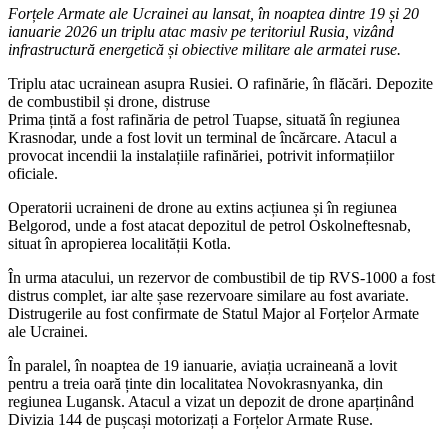
Forțele Armate ale Ucrainei au lansat, în noaptea dintre 19 și 20
ianuarie 2026 un triplu atac masiv pe teritoriul Rusia, vizând
infrastructură energetică și obiective militare ale armatei ruse.
Triplu atac ucrainean asupra Rusiei. O rafinărie, în flăcări. Depozite
de combustibil și drone, distruse
Prima țintă a fost rafinăria de petrol Tuapse, situată în regiunea
Krasnodar, unde a fost lovit un terminal de încărcare. Atacul a
provocat incendii la instalațiile rafinăriei, potrivit informațiilor
oficiale.
Operatorii ucraineni de drone au extins acțiunea și în regiunea
Belgorod, unde a fost atacat depozitul de petrol Oskolneftesnab,
situat în apropierea localității Kotla.
În urma atacului, un rezervor de combustibil de tip RVS-1000 a fost
distrus complet, iar alte șase rezervoare similare au fost avariate.
Distrugerile au fost confirmate de Statul Major al Forțelor Armate
ale Ucrainei.
În paralel, în noaptea de 19 ianuarie, aviația ucraineană a lovit
pentru a treia oară ținte din localitatea Novokrasnyanka, din
regiunea Lugansk. Atacul a vizat un depozit de drone aparținând
Divizia 144 de pușcași motorizați a Forțelor Armate Ruse.