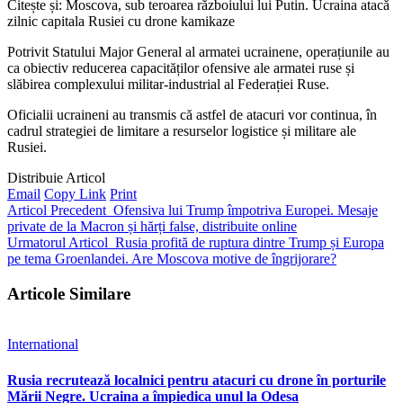
Citește și: Moscova, sub teroarea războiului lui Putin. Ucraina atacă
zilnic capitala Rusiei cu drone kamikaze
Potrivit Statului Major General al armatei ucrainene, operațiunile au
ca obiectiv reducerea capacităților ofensive ale armatei ruse și
slăbirea complexului militar-industrial al Federației Ruse.
Oficialii ucraineni au transmis că astfel de atacuri vor continua, în
cadrul strategiei de limitare a resurselor logistice și militare ale
Rusiei.
Distribuie Articol
Email
Copy Link
Print
Articol Precedent
Ofensiva lui Trump împotriva Europei. Mesaje
private de la Macron și hărți false, distribuite online
Urmatorul Articol
Rusia profită de ruptura dintre Trump și Europa
pe tema Groenlandei. Are Moscova motive de îngrijorare?
Articole Similare
International
Rusia recrutează localnici pentru atacuri cu drone în porturile
Mării Negre. Ucraina a împiedica unul la Odesa