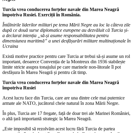
Turcia vrea conducerea forțelor navale din Marea Neagră
împotriva Rusiei. Exerciții în România.
Întâlnirile liderilor militari pe tema Mării Negre au loc la câteva zile
după ce două surse diplomatice europene au dezvăluit că Turcia și-
a declarat intenția „să-și asume responsabilitatea pentru
dimensiunea maritimă” a unei desfășurări militare multinaționale în
Ucraina
Există motive practice pentru care Turcia ar trebui să-și asume un rol
important, deoarece Convenția de la Montreux din 1936 stabilește
limite stricte asupra tonajului pe care marinele non-litorale îl pot
desfășura în Marea Neagră și pentru cât timp.
Turcia vrea conducerea forțelor navale din Marea Neagră
împotriva Rusiei
Acest lucru face din Turcia, care are una dintre cele mai puternice
armate ale NATO, jucătorul cheie natural în zona Mării Negre.
În plus, Turcia are 17 fregate, față de doar trei ale Marinei României,
o altă țară importantă strategic la Marea Neagră.
„Este imposibil să rezolvăm acest lucru fără Turcia de partea