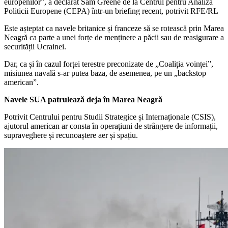
europenilor”, a declarat Sam Greene de la Centrul pentru Analiza
Politicii Europene (CEPA) într-un briefing recent, potrivit RFE/RL
Este așteptat ca navele britanice și franceze să se rotească prin Marea
Neagră ca parte a unei forțe de menținere a păcii sau de reasigurare a
securității Ucrainei.
Dar, ca și în cazul forței terestre preconizate de „Coaliția voinței”,
misiunea navală s-ar putea baza, de asemenea, pe un „backstop
american”.
Navele SUA patrulează deja în Marea Neagră
Potrivit Centrului pentru Studii Strategice și Internaționale (CSIS),
ajutorul american ar consta în operațiuni de strângere de informații,
supraveghere și recunoaștere aer și spațiu.