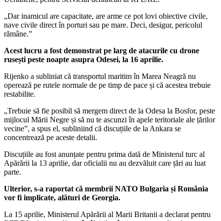
„Dar inamicul are capacitate, are arme ce pot lovi obiective civile,
nave civile direct în porturi sau pe mare. Deci, desigur, pericolul
rămâne.”
Acest lucru a fost demonstrat pe larg de atacurile cu drone
rusești peste noapte asupra Odesei, la 16 aprilie.
Rijenko a subliniat că transportul maritim în Marea Neagră nu
operează pe rutele normale de pe timp de pace și că acestea trebuie
restabilite.
„Trebuie să fie posibil să mergem direct de la Odesa la Bosfor, peste
mijlocul Mării Negre și să nu te ascunzi în apele teritoriale ale țărilor
vecine”, a spus el, subliniind că discuțiile de la Ankara se
concentrează pe aceste detalii.
Discuțiile au fost anunțate pentru prima dată de Ministerul turc al
Apărării la 13 aprilie, dar oficialii nu au dezvăluit care țări au luat
parte.
Ulterior, s-a raportat că membrii NATO Bulgaria și România
vor fi implicate, alături de Georgia.
La 15 aprilie, Ministerul Apărării al Marii Britanii a declarat pentru