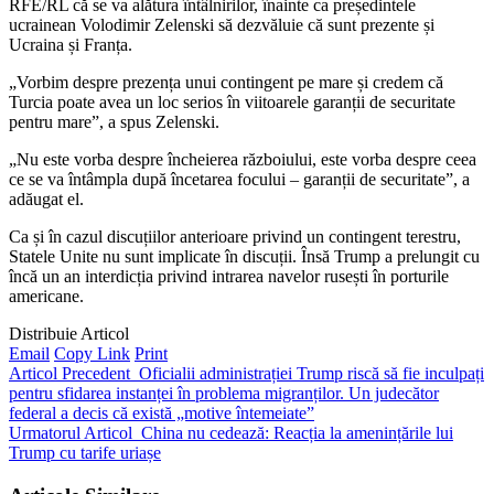
RFE/RL că se va alătura întâlnirilor, înainte ca președintele
ucrainean Volodimir Zelenski să dezvăluie că sunt prezente și
Ucraina și Franța.
„Vorbim despre prezența unui contingent pe mare și credem că
Turcia poate avea un loc serios în viitoarele garanții de securitate
pentru mare”, a spus Zelenski.
„Nu este vorba despre încheierea războiului, este vorba despre ceea
ce se va întâmpla după încetarea focului – garanții de securitate”, a
adăugat el.
Ca și în cazul discuțiilor anterioare privind un contingent terestru,
Statele Unite nu sunt implicate în discuții. Însă Trump a prelungit cu
încă un an interdicția privind intrarea navelor rusești în porturile
americane.
Distribuie Articol
Email
Copy Link
Print
Articol Precedent
Oficialii administrației Trump riscă să fie inculpați
pentru sfidarea instanței în problema migranților. Un judecător
federal a decis că există „motive întemeiate”
Urmatorul Articol
China nu cedează: Reacția la amenințările lui
Trump cu tarife uriașe