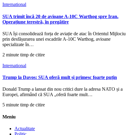
International
SUA trimit încă 20 de avioane A-10C Warthog spre Iran.
Operațiune terestră, în pregătire
SUA își consolidează forța de aviație de atac în Orientul Mijlociu
prin desfășurarea unei escadrile A-10C Warthog, avioane
specializate în…
2 minute timp de citire
International
Trump la Davos: SUA oferă mult și primesc foarte puțin
Donald Trump a lansat din nou critici dure la adresa NATO și a
Europei, afirmând că SUA „oferă foarte mult…
5 minute timp de citire
Meniu
Actualitate
Politic