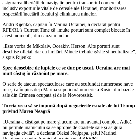
asigurarea libertății de navigație pentru transportul comercial,
inclusiv exporturile vitale de cereale ale Ucrainei, monitorizarea
respectării încetării focului și eliminarea minelor.
Andri Rijenko, căpitan în Marina Ucrainei, a declarat pentru
RFE/RL’s Current Time că „multe porturi sunt complet blocate în
acest moment”, din cauza minelor.
„Este vorba de Mikolaiv, Oceakiv, Herson. Alte porturi sunt
deschise oficial, dar cu limitări. Minele trebuie găsite și neutralizate”,
a spus Rijenko.
Spre deosebire de luptele ce se duc pe uscat, Ucraina are mai
mult câștig în războiul pe mare.
O serie de atacuri spectaculoase care au scufundat numeroase nave
rusești a împins deja Marina superioară numeric a Rusiei din bazele
sale din Crimeea ocupată și de la Novorossisk.
Turcia vrea să se impună după negocierile eșuate ale lui Trump
privind Marea Neagră
„Ucraina a câștigat pe mare și acum are un avantaj complet. Adică
nu permite inamicului să se apropie de coastele sale și asigură
navigația civilă”, a declarat Oleksi Neijpapa, șeful Marinei
Ucrainene, pentru Serviciul ucrainean al RFE/RL.