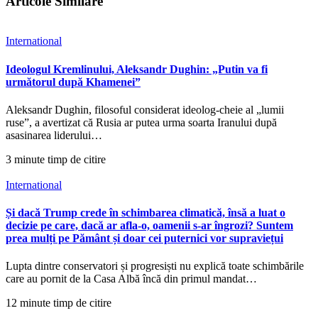
Articole Similare
International
Ideologul Kremlinului, Aleksandr Dughin: „Putin va fi
următorul după Khamenei”
Aleksandr Dughin, filosoful considerat ideolog-cheie al „lumii
ruse”, a avertizat că Rusia ar putea urma soarta Iranului după
asasinarea liderului…
3 minute timp de citire
International
Și dacă Trump crede în schimbarea climatică, însă a luat o
decizie pe care, dacă ar afla-o, oamenii s-ar îngrozi? Suntem
prea mulți pe Pământ și doar cei puternici vor supraviețui
Lupta dintre conservatori și progresiști nu explică toate schimbările
care au pornit de la Casa Albă încă din primul mandat…
12 minute timp de citire