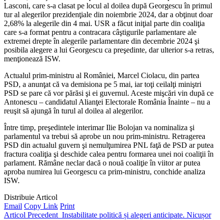
Lasconi, care s-a clasat pe locul al doilea după Georgescu în primul
tur al alegerilor prezidenţiale din noiembrie 2024, dar a obţinut doar
2,68% la alegerile din 4 mai. USR a făcut iniţial parte din coaliţia
care s-a format pentru a contracara câştigurile parlamentare ale
extremei drepte în alegerile parlamentare din decembrie 2024 şi
posibila alegere a lui Georgescu ca preşedinte, dar ulterior s-a retras,
menţionează ISW.
Actualul prim-ministru al României, Marcel Ciolacu, din partea
PSD, a anunţat că va demisiona pe 5 mai, iar toţi ceilalţi miniştri
PSD se pare că vor părăsi şi ei guvernul. Aceste mişcări vin după ce
Antonescu – candidatul Alianţei Electorale România Înainte – nu a
reuşit să ajungă în turul al doilea al alegerilor.
Între timp, preşedintele interimar Ilie Bolojan va nominaliza şi
parlamentul va trebui să aprobe un nou prim-ministru. Retragerea
PSD din actualul guvern şi nemulţumirea PNL faţă de PSD ar putea
fractura coaliţia şi deschide calea pentru formarea unei noi coaliţii în
parlament. Rămâne neclar dacă o nouă coaliţie în viitor ar putea
aproba numirea lui Georgescu ca prim-ministru, conchide analiza
ISW.
Distribuie Articol
Email
Copy Link
Print
Articol Precedent
Instabilitate politică și alegeri anticipate. Nicușor