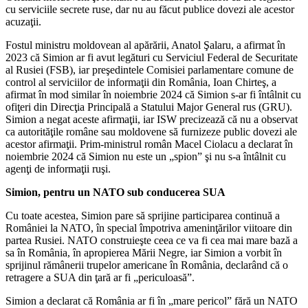
cu serviciile secrete ruse, dar nu au făcut publice dovezi ale acestor
acuzaţii.
Fostul ministru moldovean al apărării, Anatol Şalaru, a afirmat în
2023 că Simion ar fi avut legături cu Serviciul Federal de Securitate
al Rusiei (FSB), iar preşedintele Comisiei parlamentare comune de
control al serviciilor de informaţii din România, Ioan Chirteş, a
afirmat în mod similar în noiembrie 2024 că Simion s-ar fi întâlnit cu
ofiţeri din Direcţia Principală a Statului Major General rus (GRU).
Simion a negat aceste afirmaţii, iar ISW precizează că nu a observat
ca autorităţile române sau moldovene să furnizeze public dovezi ale
acestor afirmaţii. Prim-ministrul român Macel Ciolacu a declarat în
noiembrie 2024 că Simion nu este un „spion” şi nu s-a întâlnit cu
agenţi de informaţii ruşi.
Simion, pentru un NATO sub conducerea SUA
Cu toate acestea, Simion pare să sprijine participarea continuă a
României la NATO, în special împotriva ameninţărilor viitoare din
partea Rusiei. NATO construieşte ceea ce va fi cea mai mare bază a
sa în România, în apropierea Mării Negre, iar Simion a vorbit în
sprijinul rămânerii trupelor americane în România, declarând că o
retragere a SUA din ţară ar fi „periculoasă”.
Simion a declarat că România ar fi în „mare pericol” fără un NATO