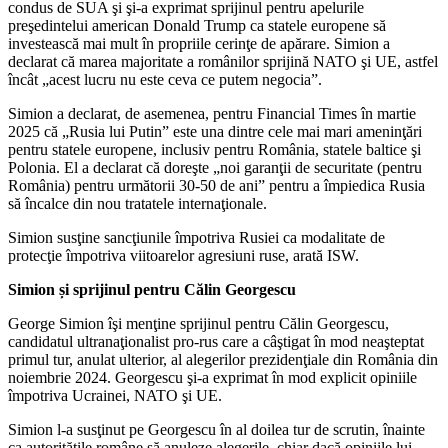
condus de SUA şi şi-a exprimat sprijinul pentru apelurile
preşedintelui american Donald Trump ca statele europene să
investească mai mult în propriile cerinţe de apărare. Simion a
declarat că marea majoritate a românilor sprijină NATO şi UE, astfel
încât „acest lucru nu este ceva ce putem negocia”.
Simion a declarat, de asemenea, pentru Financial Times în martie
2025 că „Rusia lui Putin” este una dintre cele mai mari ameninţări
pentru statele europene, inclusiv pentru România, statele baltice şi
Polonia. El a declarat că doreşte „noi garanţii de securitate (pentru
România) pentru următorii 30-50 de ani” pentru a împiedica Rusia
să încalce din nou tratatele internaţionale.
Simion susţine sancţiunile împotriva Rusiei ca modalitate de
protecţie împotriva viitoarelor agresiuni ruse, arată ISW.
Simion și sprijinul pentru Călin Georgescu
George Simion îşi menţine sprijinul pentru Călin Georgescu,
candidatul ultranaţionalist pro-rus care a câştigat în mod neaşteptat
primul tur, anulat ulterior, al alegerilor prezidenţiale din România din
noiembrie 2024. Georgescu şi-a exprimat în mod explicit opiniile
împotriva Ucrainei, NATO şi UE.
Simion l-a susţinut pe Georgescu în al doilea tur de scrutin, înainte
ca autorităţile române să anuleze alegerile, chiar dacă opiniile lui