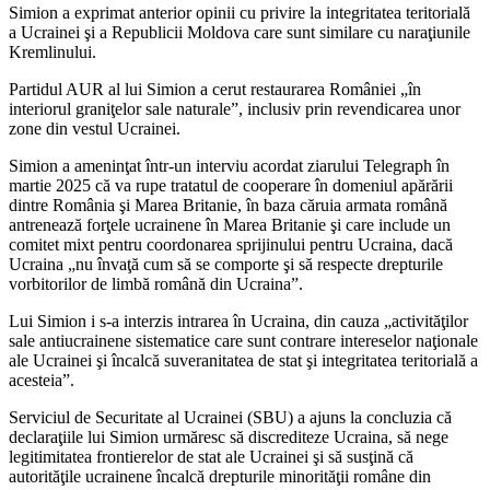
Simion a exprimat anterior opinii cu privire la integritatea teritorială
a Ucrainei şi a Republicii Moldova care sunt similare cu naraţiunile
Kremlinului.
Partidul AUR al lui Simion a cerut restaurarea României „în
interiorul graniţelor sale naturale”, inclusiv prin revendicarea unor
zone din vestul Ucrainei.
Simion a ameninţat într-un interviu acordat ziarului Telegraph în
martie 2025 că va rupe tratatul de cooperare în domeniul apărării
dintre România şi Marea Britanie, în baza căruia armata română
antrenează forţele ucrainene în Marea Britanie şi care include un
comitet mixt pentru coordonarea sprijinului pentru Ucraina, dacă
Ucraina „nu învaţă cum să se comporte şi să respecte drepturile
vorbitorilor de limbă română din Ucraina”.
Lui Simion i s-a interzis intrarea în Ucraina, din cauza „activităţilor
sale antiucrainene sistematice care sunt contrare intereselor naţionale
ale Ucrainei şi încalcă suveranitatea de stat şi integritatea teritorială a
acesteia”.
Serviciul de Securitate al Ucrainei (SBU) a ajuns la concluzia că
declaraţiile lui Simion urmăresc să discrediteze Ucraina, să nege
legitimitatea frontierelor de stat ale Ucrainei şi să susţină că
autorităţile ucrainene încalcă drepturile minorităţii române din