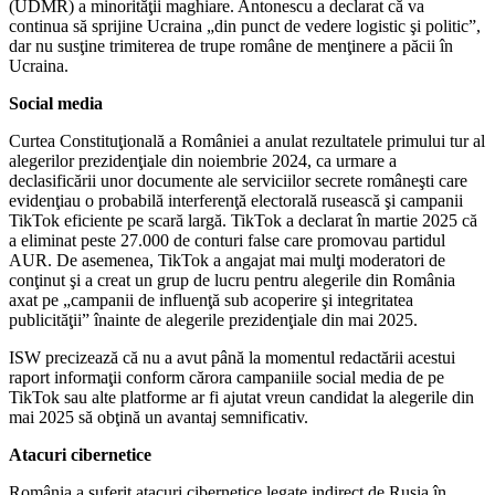
(UDMR) a minorităţii maghiare. Antonescu a declarat că va
continua să sprijine Ucraina „din punct de vedere logistic şi politic”,
dar nu susţine trimiterea de trupe române de menţinere a păcii în
Ucraina.
Social media
Curtea Constituţională a României a anulat rezultatele primului tur al
alegerilor prezidenţiale din noiembrie 2024, ca urmare a
declasificării unor documente ale serviciilor secrete româneşti care
evidenţiau o probabilă interferenţă electorală rusească şi campanii
TikTok eficiente pe scară largă. TikTok a declarat în martie 2025 că
a eliminat peste 27.000 de conturi false care promovau partidul
AUR. De asemenea, TikTok a angajat mai mulţi moderatori de
conţinut şi a creat un grup de lucru pentru alegerile din România
axat pe „campanii de influenţă sub acoperire şi integritatea
publicităţii” înainte de alegerile prezidenţiale din mai 2025.
ISW precizează că nu a avut până la momentul redactării acestui
raport informaţii conform cărora campaniile social media de pe
TikTok sau alte platforme ar fi ajutat vreun candidat la alegerile din
mai 2025 să obţină un avantaj semnificativ.
Atacuri cibernetice
România a suferit atacuri cibernetice legate indirect de Rusia în