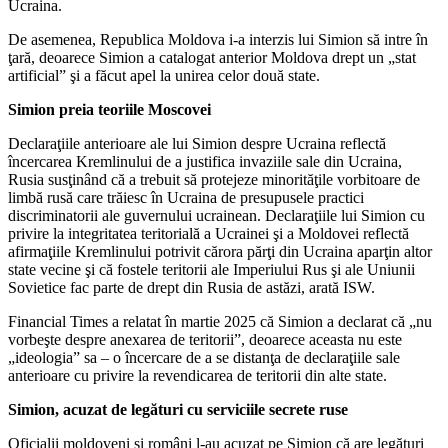
Ucraina.
De asemenea, Republica Moldova i-a interzis lui Simion să intre în
ţară, deoarece Simion a catalogat anterior Moldova drept un „stat
artificial” şi a făcut apel la unirea celor două state.
Simion preia teoriile Moscovei
Declaraţiile anterioare ale lui Simion despre Ucraina reflectă
încercarea Kremlinului de a justifica invaziile sale din Ucraina,
Rusia susţinând că a trebuit să protejeze minorităţile vorbitoare de
limbă rusă care trăiesc în Ucraina de presupusele practici
discriminatorii ale guvernului ucrainean. Declaraţiile lui Simion cu
privire la integritatea teritorială a Ucrainei şi a Moldovei reflectă
afirmaţiile Kremlinului potrivit cărora părţi din Ucraina aparţin altor
state vecine şi că fostele teritorii ale Imperiului Rus şi ale Uniunii
Sovietice fac parte de drept din Rusia de astăzi, arată ISW.
Financial Times a relatat în martie 2025 că Simion a declarat că „nu
vorbeşte despre anexarea de teritorii”, deoarece aceasta nu este
„ideologia” sa – o încercare de a se distanţa de declaraţiile sale
anterioare cu privire la revendicarea de teritorii din alte state.
Simion, acuzat de legături cu serviciile secrete ruse
Oficialii moldoveni şi români l-au acuzat pe Simion că are legături