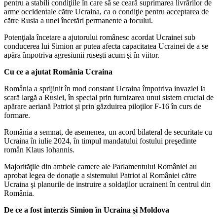
pentru a stabili condiţiile în care să se ceară suprimarea livrărilor de
arme occidentale către Ucraina, ca o condiţie pentru acceptarea de
către Rusia a unei încetări permanente a focului.
Potenţiala încetare a ajutorului românesc acordat Ucrainei sub
conducerea lui Simion ar putea afecta capacitatea Ucrainei de a se
apăra împotriva agresiunii ruseşti acum şi în viitor.
Cu ce a ajutat România Ucraina
România a sprijinit în mod constant Ucraina împotriva invaziei la
scară largă a Rusiei, în special prin furnizarea unui sistem crucial de
apărare aeriană Patriot şi prin găzduirea piloţilor F-16 în curs de
formare.
România a semnat, de asemenea, un acord bilateral de securitate cu
Ucraina în iulie 2024, în timpul mandatului fostului preşedinte
român Klaus Iohannis.
Majorităţile din ambele camere ale Parlamentului României au
aprobat legea de donaţie a sistemului Patriot al României către
Ucraina şi planurile de instruire a soldaţilor ucraineni în centrul din
România.
De ce a fost interzis Simion în Ucraina și Moldova