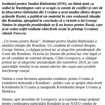
Institutul pentru Studiul Războiului (ISW), un think-tank cu
sediul la Washington care se ocupă cu zonele de conflict şi care de
la izbucnirea războiului din Ucraina a avut analize zilnice despre
acţiunile Rusiei, a publicat un material în care evaluează situaţia
din România, ajungând la concluzia că o victorie a lui George
Simion în alegerile prezidenţiale ar fi un bonus pentru Rusia, care
şi-ar vedea astfel realizate obiectivele avute în privinţa Ucrainei,
citează News.ro.
„Un bonus pentru Rusia”. Institutul pentru Studiul Războiului a
analizat situaţia din România. Un candidat de extremă dreapta,
George Simion, a câştigat primul tur al alegerilor prezidenţiale din
4 mai din România. Victoria lui Simion din primul tur vine după ce
un alt candidat de extremă dreapta, Călin Georgescu, a câştigat
primul tur al alegerilor prezidenţiale din noiembrie 2024, pe care
autorităţile române le-au anulat ulterior din cauza unei posibile
interferenţe ruseşti.
Simion a cerut încetarea ajutorului românesc pentru Ucraina şi
extinderea teritorială a României – politici care ar sprijini obiectivele
Kremlinului în Ucraina şi naraţiunile Kremlinului despre Ucraina şi
Moldova.
Simion, spre deosebire de Georgescu, şi-a exprimat totuşi sprijinul
pentru continuarea participării României la un NATO condus de