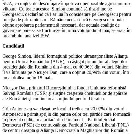
SUA, ca mijloc de descurajare împotriva unei posibile agresiuni ruse
viitoare. Cu toate acestea, Simion continuă să îl sprijine pe
Georgescu, declarând că l-ar lua în considerare pe Georgescu pentru
funcţia de prim-ministru. Rămâne neclar dacă Georgescu ar putea
obţine aprobarea parlamentară necesară, dar actuala coaliţie de
guvernare pare să se fractureze în urma votului din 4 mai, se arată în
preambulul analizei ISW.
Candidații
George Simion, liderul formaţiunii politice ultranaţionaliste Alianţa
pentru Unirea Românilor (AUR), a câştigat primul tur al alegerilor
prezidenţiale din România din 4 mai, cu 40,96% din voturi. Simion
îl va înfrunta pe Nicuşor Dan, care a obţinut 20,99% din voturi, într-
un al doilea tur, în 18 mai.
Nicuşor Dan, primarul Bucureştiului, a fondat Uniunea reformistă
Salvaţi România (USR) şi susţine creşterea cheltuielilor de apărare
ale României şi continuarea sprijinului pentru Ucraina.
Crin Antonescu s-a clasat pe locul al treilea cu 20,07% din voturi.
Antonescu a primit sprijin din partea celor trei partide care formează
în prezent coaliţia majoritară din Parlament – Partidul Social
Democrat (PSD) de centru-stânga, Partidul Naţional Liberal (PNL)
de centru-dreapta şi Alianţa Democrată a Maghiarilor din România