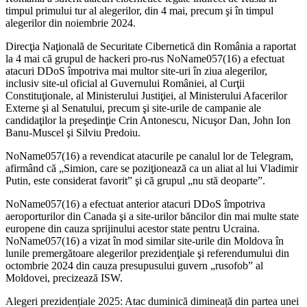
timpul primului tur al alegerilor, din 4 mai, precum şi în timpul
alegerilor din noiembrie 2024.
Direcţia Naţională de Securitate Cibernetică din România a raportat
la 4 mai că grupul de hackeri pro-rus NoName057(16) a efectuat
atacuri DDoS împotriva mai multor site-uri în ziua alegerilor,
inclusiv site-ul oficial al Guvernului României, al Curţii
Constituţionale, al Ministerului Justiţiei, al Ministerului Afacerilor
Externe şi al Senatului, precum şi site-urile de campanie ale
candidaţilor la preşedinţie Crin Antonescu, Nicuşor Dan, John Ion
Banu-Muscel şi Silviu Predoiu.
NoName057(16) a revendicat atacurile pe canalul lor de Telegram,
afirmând că „Simion, care se poziţionează ca un aliat al lui Vladimir
Putin, este considerat favorit” şi că grupul „nu stă deoparte”.
NoName057(16) a efectuat anterior atacuri DDoS împotriva
aeroporturilor din Canada şi a site-urilor băncilor din mai multe state
europene din cauza sprijinului acestor state pentru Ucraina.
NoName057(16) a vizat în mod similar site-urile din Moldova în
lunile premergătoare alegerilor prezidenţiale şi referendumului din
octombrie 2024 din cauza presupusului guvern „rusofob” al
Moldovei, precizează ISW.
Alegeri prezidențiale 2025: Atac duminică dimineață din partea unei