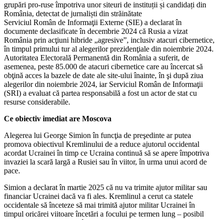
grupări pro-ruse împotriva unor siteuri de instituții și candidați din
România, detectat de jurnaliști din străinătate
Serviciul Român de Informaţii Externe (SIE) a declarat în
documente declasificate în decembrie 2024 că Rusia a vizat
România prin acţiuni hibride „agresive”, inclusiv atacuri cibernetice,
în timpul primului tur al alegerilor prezidenţiale din noiembrie 2024.
Autoritatea Electorală Permanentă din România a suferit, de
asemenea, peste 85.000 de atacuri cibernetice care au încercat să
obţină acces la bazele de date ale site-ului înainte, în şi după ziua
alegerilor din noiembrie 2024, iar Serviciul Român de Informaţii
(SRI) a evaluat că partea responsabilă a fost un actor de stat cu
resurse considerabile.
Ce obiectiv imediat are Moscova
Alegerea lui George Simion în funcţia de preşedinte ar putea
promova obiectivul Kremlinului de a reduce ajutorul occidental
acordat Ucrainei în timp ce Ucraina continuă să se apere împotriva
invaziei la scară largă a Rusiei sau în viitor, în urma unui acord de
pace.
Simion a declarat în martie 2025 că nu va trimite ajutor militar sau
financiar Ucrainei dacă va fi ales. Kremlinul a cerut ca statele
occidentale să înceteze să mai trimită ajutor militar Ucrainei în
timpul oricărei viitoare încetări a focului pe termen lung – posibil