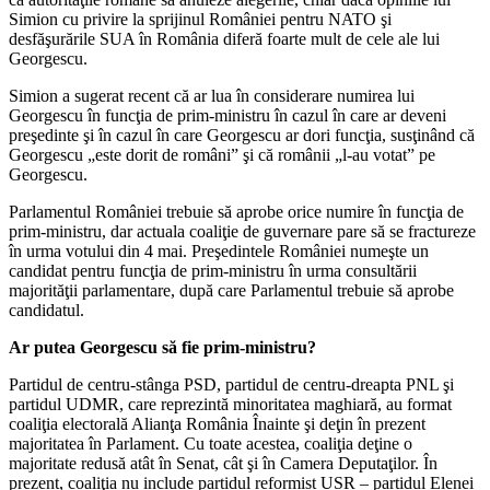
Simion cu privire la sprijinul României pentru NATO şi
desfăşurările SUA în România diferă foarte mult de cele ale lui
Georgescu.
Simion a sugerat recent că ar lua în considerare numirea lui
Georgescu în funcţia de prim-ministru în cazul în care ar deveni
preşedinte şi în cazul în care Georgescu ar dori funcţia, susţinând că
Georgescu „este dorit de români” şi că românii „l-au votat” pe
Georgescu.
Parlamentul României trebuie să aprobe orice numire în funcţia de
prim-ministru, dar actuala coaliţie de guvernare pare să se fractureze
în urma votului din 4 mai. Preşedintele României numeşte un
candidat pentru funcţia de prim-ministru în urma consultării
majorităţii parlamentare, după care Parlamentul trebuie să aprobe
candidatul.
Ar putea Georgescu să fie prim-ministru?
Partidul de centru-stânga PSD, partidul de centru-dreapta PNL şi
partidul UDMR, care reprezintă minoritatea maghiară, au format
coaliţia electorală Alianţa România Înainte şi deţin în prezent
majoritatea în Parlament. Cu toate acestea, coaliţia deţine o
majoritate redusă atât în Senat, cât şi în Camera Deputaţilor. În
prezent, coaliţia nu include partidul reformist USR – partidul Elenei