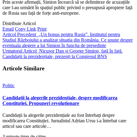
Prin aceste afirmații, Simion încearcă să se delimiteze de acuzațiile
care l-au urmărit în spațiul public privind o presupusă apropiere față
de Rusia sau față de forțe anti-europene.
Distribuie Articol
Email
Copy Link
Print
Articol Precedent
„Un bonus pentru Rusia”. Institutul pentru
Studiul Războiului a analizat situaţia din România. Ce spune despre
eventuala alegere a lui Simion în funcţia de preşedinte
Urmatorul Articol
Nicușor Dan și George Simion, față în față.
Candidații la prezidențiale, prezenți la Congresul BNS
Articole Similare
Politic
Candidații la alegerile prezidențiale, despre modificarea
Constituției. Propuneri revoluționare
Candidații la alegerile prezidențiale au fost întrebați despre
modificarea Constituției. Jurnalistul Adrian Ursu i-a întrebat care
articol sau care articole…
3 minute timp de citire