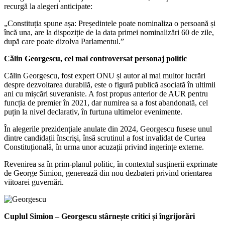
recurgă la alegeri anticipate:
„Constituția spune așa: Președintele poate nominaliza o persoană și
încă una, are la dispoziție de la data primei nominalizări 60 de zile,
după care poate dizolva Parlamentul.”
Călin Georgescu, cel mai controversat personaj politic
Călin Georgescu, fost expert ONU și autor al mai multor lucrări
despre dezvoltarea durabilă, este o figură publică asociată în ultimii
ani cu mișcări suveraniste. A fost propus anterior de AUR pentru
funcția de premier în 2021, dar numirea sa a fost abandonată, cel
puțin la nivel declarativ, în furtuna ultimelor evenimente.
În alegerile prezidențiale anulate din 2024, Georgescu fusese unul
dintre candidații înscriși, însă scrutinul a fost invalidat de Curtea
Constituțională, în urma unor acuzații privind ingerințe externe.
Revenirea sa în prim-planul politic, în contextul susținerii exprimate
de George Simion, generează din nou dezbateri privind orientarea
viitoarei guvernări.
Cuplul Simion – Georgescu stârnește critici și îngrijorări