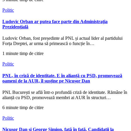
Politic
Ludovic Orban ar putea face parte din Administraţia
Prezidenţială
Ludovic Orban, fost președinte al PNL și actual lider al partidului
Forța Dreptei, ar urma să primească o funcție în…
1 minute timp de citire
Politic
PNL, în criză de identitate. E în alianță cu PSD, promovează
oameni de la AUR, îl susține pe Nicușor Dan
PNL București se află într-o profundă criză de identitate. Rămâne în
alianță cu PSD, promovează membri ai AUR în structuri…
6 minute timp de citire
Politic
Nicușor Dan și George Simion, față în față. Candidații la