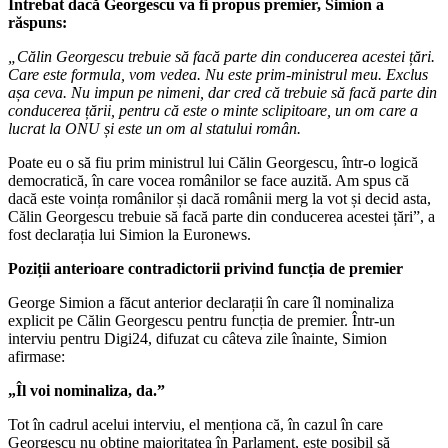
Întrebat dacă Georgescu va fi propus premier, Simion a
răspuns:
„Călin Georgescu trebuie să facă parte din conducerea acestei țări.
Care este formula, vom vedea. Nu este prim-ministrul meu. Exclus
așa ceva. Nu impun pe nimeni, dar cred că trebuie să facă parte din
conducerea țării, pentru că este o minte sclipitoare, un om care a
lucrat la ONU și este un om al statului român.
Poate eu o să fiu prim ministrul lui Călin Georgescu, într-o logică
democratică, în care vocea românilor se face auzită. Am spus că
dacă este voința românilor și dacă românii merg la vot și decid asta,
Călin Georgescu trebuie să facă parte din conducerea acestei țări”, a
fost declarația lui Simion la Euronews.
Poziții anterioare contradictorii privind funcția de premier
George Simion a făcut anterior declarații în care îl nominaliza
explicit pe Călin Georgescu pentru funcția de premier. Într-un
interviu pentru Digi24, difuzat cu câteva zile înainte, Simion
afirmase:
„Îl voi nominaliza, da.”
Tot în cadrul acelui interviu, el menționa că, în cazul în care
Georgescu nu obține majoritatea în Parlament, este posibil să