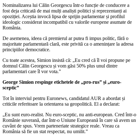
Nominalizarea lui Călin Georgescu într-o funcție de conducere a
fost deja criticată de mai mulți analiști politici și reprezentanți ai
opoziției. Aceștia invocă lipsa de sprijin parlamentar și profilul
ideologic considerat incompatibil cu valorile europene asumate de
România.
De asemenea, ideea că premierul ar putea fi impus politic, fără o
majoritate parlamentară clară, este privită ca o amenințare la adresa
principiilor democratice.
Cu toate acestea, Simion insistă că: „Eu cred că îl voi propune pe
domnul Călin Georgescu și vom găsi 50% plus unul dintre
parlamentari care îl vor vota.”
George Simion respinge etichetele de „pro-rus” și „euro-
sceptic”
Tot în interviul pentru Euronews, candidatul AUR a abordat și
criticile referitoare la orientarea sa geopolitică. El a declarat:
„Eu sunt euro-realist. Nu euro-sceptic, nu anti-european. Cred într-o
Românie suverană, dar într-o Uniune Europeană în care să avem un
cuvânt de spus. Vrem parteneriate strategice reale. Vreau ca
România să fie un stat respectat, nu umilit.”