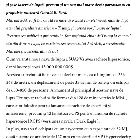
și șase lasere de luptă, precum și un cost mai mare decât portavionul cu
propulsie nucleară Gerald R. Ford.
Marina SUA va fi înarmată cu nave de o clasă complet nouă, numite după
actualul președinte american – Trump, și acestea vor fi „nave de luptă”.
Prezentarea publică a proiectului a fost susținută chiar de Trump la conacul
său din Mar-a-Lago, cu participarea secretarului Apărării, a secretarului
Marinei și a secretarului de stat.
Cum va arăta noua navă de luptă a SUA? Va avea rachete hipersonice,
dar și lasere și costă 15.000.000.000$
Acestea ar trebui să fie nave cu adevărat mari, cu o lungime de 256-
268 de metri, un deplasament de peste 35 de mii de tone și un echipaj
de 650-850 de persoane. Armamentul principal al acestor nave de
luptă Trump ar trebui să fie format din 128 de mine verticale Mk41,
care sunt folosite pentru lansarea de rachete de croazieră și
antiaeriene, precum și 12 lansatoare CPS pentru lansarea de rachete
hipersonice IRCPS (versiunea navală a Dark Eagle ).
În plus, nava va fi echipată cu un raycotron cu o capacitate de 32 MJ,
două sisteme de artilerie de 127 mm cu proiectile HVP (Hypervelocity