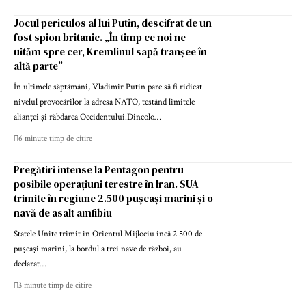
Jocul periculos al lui Putin, descifrat de un
fost spion britanic. „În timp ce noi ne
uităm spre cer, Kremlinul sapă tranșee în
altă parte”
În ultimele săptămâni, Vladimir Putin pare să fi ridicat
nivelul provocărilor la adresa NATO, testând limitele
alianței și răbdarea Occidentului.Dincolo…
6 minute timp de citire
Pregătiri intense la Pentagon pentru
posibile operațiuni terestre în Iran. SUA
trimite în regiune 2.500 pușcași marini și o
navă de asalt amfibiu
Statele Unite trimit în Orientul Mijlociu încă 2.500 de
pușcași marini, la bordul a trei nave de război, au
declarat…
3 minute timp de citire