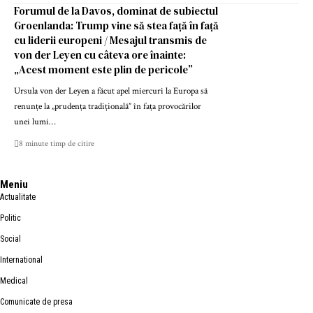
Forumul de la Davos, dominat de subiectul
Groenlanda: Trump vine să stea față în față
cu liderii europeni / Mesajul transmis de
von der Leyen cu câteva ore înainte:
„Acest moment este plin de pericole”
Ursula von der Leyen a făcut apel miercuri la Europa să
renunțe la „prudența tradițională” în fața provocărilor
unei lumi…
8 minute timp de citire
Meniu
Actualitate
Politic
Social
International
Medical
Comunicate de presa