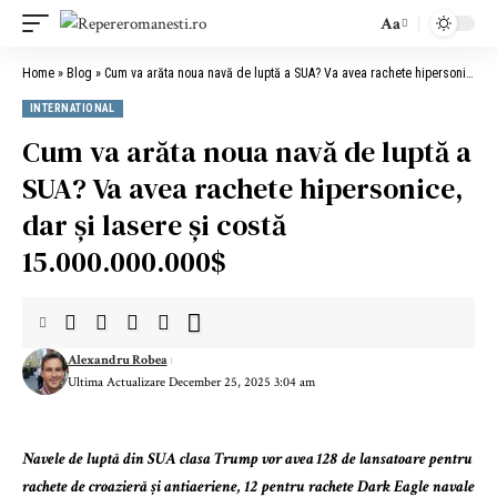
Aa
Font
Resizer
Home
»
Blog
»
Cum va arăta noua navă de luptă a SUA? Va avea rachete hipersonice, dar și lasere și costă 15.000.000.000$
INTERNATIONAL
Cum va arăta noua navă de luptă a
SUA? Va avea rachete hipersonice,
dar și lasere și costă
15.000.000.000$
Alexandru Robea
Ultima Actualizare December 25, 2025 3:04 am
Navele de luptă din SUA clasa Trump vor avea 128 de lansatoare pentru
rachete de croazieră și antiaeriene, 12 pentru rachete Dark Eagle navale