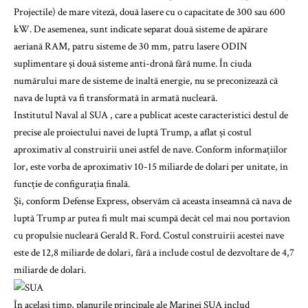
Projectile) de mare viteză, două lasere cu o capacitate de 300 sau 600
kW. De asemenea, sunt indicate separat două sisteme de apărare
aeriană RAM, patru sisteme de 30 mm, patru lasere ODIN
suplimentare și două sisteme anti-dronă fără nume. În ciuda
numărului mare de sisteme de înaltă energie, nu se preconizează că
nava de luptă va fi transformată în armată nucleară.
Institutul Naval al SUA , care a publicat aceste caracteristici destul de
precise ale proiectului navei de luptă Trump, a aflat și costul
aproximativ al construirii unei astfel de nave. Conform informațiilor
lor, este vorba de aproximativ 10-15 miliarde de dolari per unitate, în
funcție de configurația finală.
Și, conform Defense Express, observăm că aceasta înseamnă că nava de
luptă Trump ar putea fi mult mai scumpă decât cel mai nou portavion
cu propulsie nucleară Gerald R. Ford. Costul construirii acestei nave
este de 12,8 miliarde de dolari, fără a include costul de dezvoltare de 4,7
miliarde de dolari.
În același timp, planurile principale ale Marinei SUA includ