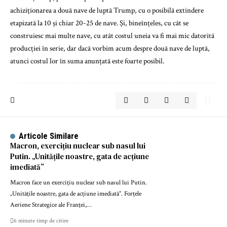
achiziționarea a două nave de luptă Trump, cu o posibilă extindere
etapizată la 10 și chiar 20-25 de nave. Și, bineînțeles, cu cât se
construiesc mai multe nave, cu atât costul uneia va fi mai mic datorită
producției în serie, dar dacă vorbim acum despre două nave de luptă,
atunci costul lor în suma anunțată este foarte posibil.
Articole Similare
Macron, exercițiu nuclear sub nasul lui
Putin. „Unitățile noastre, gata de acțiune
imediată”
Macron face un exercițiu nuclear sub nasul lui Putin.
„Unitățile noastre, gata de acțiune imediată”. Forțele
Aeriene Strategice ale Franței,…
6 minute timp de citire