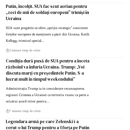
Putin, încolțit. SUA fac scut aerian pentru
„zeci de mii de soldați europeni” trimiși în
Ucraina
SUA sunt pregătite să ofere „sprijin strategic” consistent
forțelor europene de menținere a păcii din Ucraina. Keith
Kellogg, trimisul special…
3 minute timp de citire
Condiţia dură pusă de SUA pentru a înceta
războiul va înfuria Ucraina. Trump: „Voi
discuta marţi cu preşedintele Putin. S-a
lucrat mult în timpul weekendului”
Administrația Trump ia în considerare recunoașterea
regiunii Crimeea a Ucrainei ca teritoriu rusesc ca parte a
oricărui acord viitor pentru…
7 minute timp de citire
Legendara armă pe care Zelenski i-a
cerut-o lui Trump pentru a-l forța pe Putin