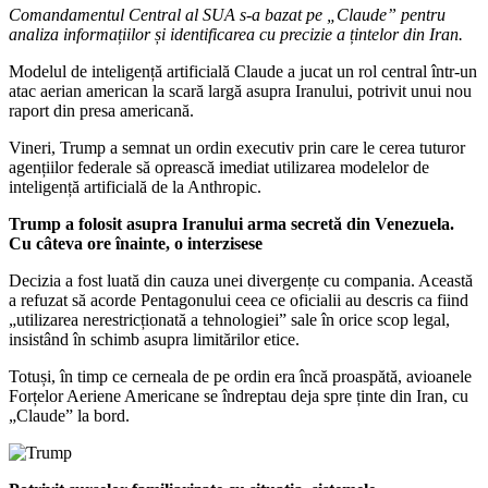
Comandamentul Central al SUA s-a bazat pe „Claude” pentru
analiza informațiilor și identificarea cu precizie a țintelor din Iran.
Modelul de inteligență artificială Claude a jucat un rol central într-un
atac aerian american la scară largă asupra Iranului, potrivit unui nou
raport din presa americană.
Vineri, Trump a semnat un ordin executiv prin care le cerea tuturor
agențiilor federale să oprească imediat utilizarea modelelor de
inteligență artificială de la Anthropic.
Trump a folosit asupra Iranului arma secretă din Venezuela.
Cu câteva ore înainte, o interzisese
Decizia a fost luată din cauza unei divergențe cu compania. Această
a refuzat să acorde Pentagonului ceea ce oficialii au descris ca fiind
„utilizarea nerestricționată a tehnologiei” sale în orice scop legal,
insistând în schimb asupra limitărilor etice.
Totuși, în timp ce cerneala de pe ordin era încă proaspătă, avioanele
Forțelor Aeriene Americane se îndreptau deja spre ținte din Iran, cu
„Claude” la bord.