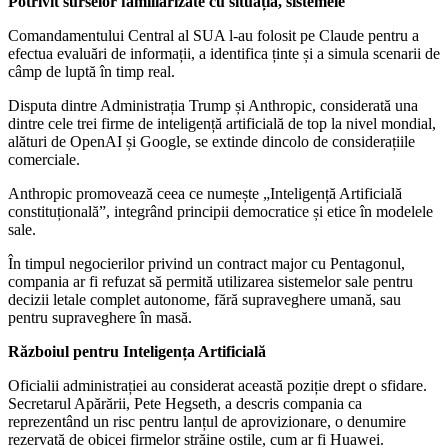
Potrivit surselor familiarizate cu situația, sistemele
Comandamentului Central al SUA l-au folosit pe Claude pentru a
efectua evaluări de informații, a identifica ținte și a simula scenarii de
câmp de luptă în timp real.
Disputa dintre Administrația Trump și Anthropic, considerată una
dintre cele trei firme de inteligență artificială de top la nivel mondial,
alături de OpenAI și Google, se extinde dincolo de considerațiile
comerciale.
Anthropic promovează ceea ce numește „Inteligență Artificială
constituțională”, integrând principii democratice și etice în modelele
sale.
În timpul negocierilor privind un contract major cu Pentagonul,
compania ar fi refuzat să permită utilizarea sistemelor sale pentru
decizii letale complet autonome, fără supraveghere umană, sau
pentru supraveghere în masă.
Războiul pentru Inteligența Artificială
Oficialii administrației au considerat această poziție drept o sfidare.
Secretarul Apărării, Pete Hegseth, a descris compania ca
reprezentând un risc pentru lanțul de aprovizionare, o denumire
rezervată de obicei firmelor străine ostile, cum ar fi Huawei.