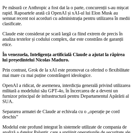
Pe măsură ce Anthropic a fost dat la o parte, concurenții s-au mișcat
rapid. Rapoartele arată că OpenAI și xAI-ul lui Elon Musk au
semnat recent noi acorduri cu administrația pentru utilizarea în medii
clasificate.
Claude este considerat pe scară largă ca fiind extrem de precis în
analiza textelor și codului complex, dar este constrâns de garanții
etice.
În venezuela, Inteligența artificială Claude a ajutat la răpirea
lui președintelui Nicolas Maduro.
Prin contrast, Grok de la xAI este promovat ca oferind o flexibilitate
mai mare cu mai puține constrângeri ideologice.
OpenAI a ridicat, de asemenea, interdicția generală privind utilizarea
militară a modelului său GPT-4o, în încercarea de a deveni un
furnizor principal de infrastructură pentru Departamentul Apărării al
SUA.
Separarea armatei de Claude ar echivala cu o „operație pe cord
deschis”
Modelul este profund integrat în sistemele utilizate de compania de
analiză a datelor Palantir, care a sprijinit operațiunile de securitate ale