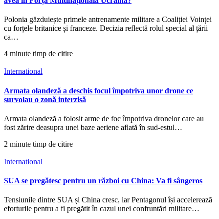
avea în Forța Multinațională Ucraina?
Polonia găzduiește primele antrenamente militare a Coaliției Voinței
cu forțele britanice și franceze. Decizia reflectă rolul special al țării
ca…
4 minute timp de citire
International
Armata olandeză a deschis focul împotriva unor drone ce
survolau o zonă interzisă
Armata olandeză a folosit arme de foc împotriva dronelor care au
fost zărire deasupra unei baze aeriene aflată în sud-estul…
2 minute timp de citire
International
SUA se pregătesc pentru un război cu China: Va fi sângeros
Tensiunile dintre SUA și China cresc, iar Pentagonul își accelerează
eforturile pentru a fi pregătit în cazul unei confruntări militare…