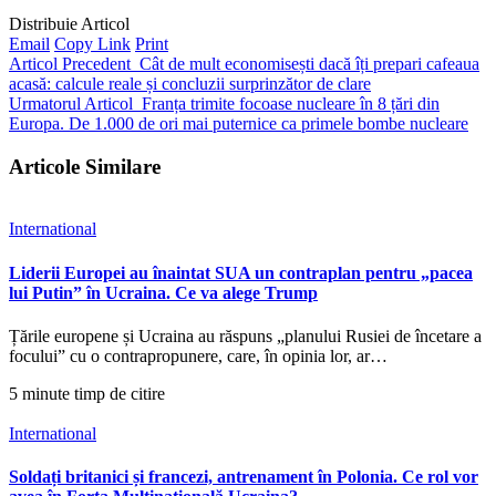
Distribuie Articol
Email
Copy Link
Print
Articol Precedent
Cât de mult economisești dacă îți prepari cafeaua
acasă: calcule reale și concluzii surprinzător de clare
Urmatorul Articol
Franța trimite focoase nucleare în 8 țări din
Europa. De 1.000 de ori mai puternice ca primele bombe nucleare
Articole Similare
International
Liderii Europei au înaintat SUA un contraplan pentru „pacea
lui Putin” în Ucraina. Ce va alege Trump
Țările europene și Ucraina au răspuns „planului Rusiei de încetare a
focului” cu o contrapropunere, care, în opinia lor, ar…
5 minute timp de citire
International
Soldați britanici și francezi, antrenament în Polonia. Ce rol vor