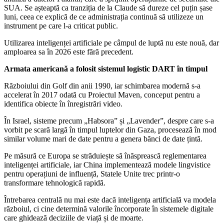
SUA. Se așteaptă ca tranziția de la Claude să dureze cel puțin șase
luni, ceea ce explică de ce administrația continuă să utilizeze un
instrument pe care l-a criticat public.
Utilizarea inteligenței artificiale pe câmpul de luptă nu este nouă, dar
amploarea sa în 2026 este fără precedent.
Armata americană a folosit sistemul logistic DART în timpul
Războiului din Golf din anii 1990, iar schimbarea modernă s-a
accelerat în 2017 odată cu Proiectul Maven, conceput pentru a
identifica obiecte în înregistrări video.
În Israel, sisteme precum „Habsora” și „Lavender”, despre care s-a
vorbit pe scară largă în timpul luptelor din Gaza, procesează în mod
similar volume mari de date pentru a genera bănci de date țintă.
Pe măsură ce Europa se străduiește să înăsprească reglementarea
inteligenței artificiale, iar China implementează modele lingvistice
pentru operațiuni de influență, Statele Unite trec printr-o
transformare tehnologică rapidă.
Întrebarea centrală nu mai este dacă inteligența artificială va modela
războiul, ci cine determină valorile încorporate în sistemele digitale
care ghidează deciziile de viață și de moarte.