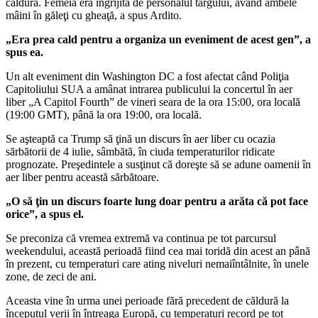
căldură. Femeia era îngrijită de personalul târgului, având ambele
mâini în găleţi cu gheaţă, a spus Ardito.
„Era prea cald pentru a organiza un eveniment de acest gen”, a
spus ea.
Un alt eveniment din Washington DC a fost afectat când Poliţia
Capitoliului SUA a amânat intrarea publicului la concertul în aer
liber „A Capitol Fourth” de vineri seara de la ora 15:00, ora locală
(19:00 GMT), până la ora 19:00, ora locală.
Se aşteaptă ca Trump să ţină un discurs în aer liber cu ocazia
sărbătorii de 4 iulie, sâmbătă, în ciuda temperaturilor ridicate
prognozate. Preşedintele a susţinut că doreşte să se adune oamenii în
aer liber pentru această sărbătoare.
„O să ţin un discurs foarte lung doar pentru a arăta că pot face
orice”, a spus el.
Se preconiza că vremea extremă va continua pe tot parcursul
weekendului, această perioadă fiind cea mai toridă din acest an până
în prezent, cu temperaturi care ating niveluri nemaiîntâlnite, în unele
zone, de zeci de ani.
Aceasta vine în urma unei perioade fără precedent de căldură la
începutul verii în întreaga Europă, cu temperaturi record pe tot