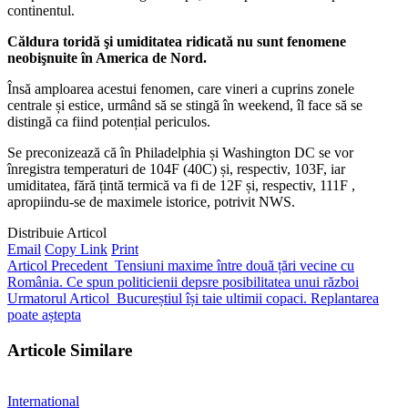
continentul.
Căldura toridă şi umiditatea ridicată nu sunt fenomene
neobişnuite în America de Nord.
Însă amploarea acestui fenomen, care vineri a cuprins zonele
centrale și estice, urmând să se stingă în weekend, îl face să se
distingă ca fiind potențial periculos.
Se preconizează că în Philadelphia și Washington DC se vor
înregistra temperaturi de 104F (40C) și, respectiv, 103F, iar
umiditatea, fără țintă termică va fi de 12F și, respectiv, 111F ,
apropiindu-se de maximele istorice, potrivit NWS.
Distribuie Articol
Email
Copy Link
Print
Articol Precedent
Tensiuni maxime între două țări vecine cu
România. Ce spun politicienii depsre posibilitatea unui război
Urmatorul Articol
Bucureștiul își taie ultimii copaci. Replantarea
poate aștepta
Articole Similare
International