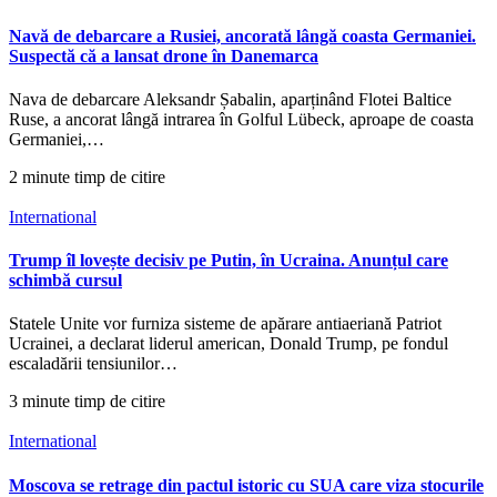
Navă de debarcare a Rusiei, ancorată lângă coasta Germaniei.
Suspectă că a lansat drone în Danemarca
Nava de debarcare Aleksandr Șabalin, aparținând Flotei Baltice
Ruse, a ancorat lângă intrarea în Golful Lübeck, aproape de coasta
Germaniei,…
2 minute timp de citire
International
Trump îl lovește decisiv pe Putin, în Ucraina. Anunțul care
schimbă cursul
Statele Unite vor furniza sisteme de apărare antiaeriană Patriot
Ucrainei, a declarat liderul american, Donald Trump, pe fondul
escaladării tensiunilor…
3 minute timp de citire
International
Moscova se retrage din pactul istoric cu SUA care viza stocurile