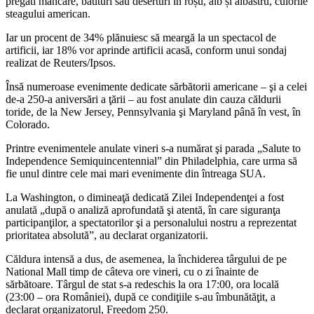
pregăti mâncare, băuturi sau deserturi în roșu, alb și albastru, culorile
steagului american.
Iar un procent de 34% plănuiesc să meargă la un spectacol de
artificii, iar 18% vor aprinde artificii acasă, conform unui sondaj
realizat de Reuters/Ipsos.
Însă numeroase evenimente dedicate sărbătorii americane – şi a celei
de-a 250-a aniversări a ţării – au fost anulate din cauza căldurii
toride, de la New Jersey, Pennsylvania şi Maryland până în vest, în
Colorado.
Printre evenimentele anulate vineri s-a numărat şi parada „Salute to
Independence Semiquincentennial” din Philadelphia, care urma să
fie unul dintre cele mai mari evenimente din întreaga SUA.
La Washington, o dimineaţă dedicată Zilei Independenţei a fost
anulată „după o analiză aprofundată şi atentă, în care siguranţa
participanţilor, a spectatorilor şi a personalului nostru a reprezentat
prioritatea absolută”, au declarat organizatorii.
Căldura intensă a dus, de asemenea, la închiderea târgului de pe
National Mall timp de câteva ore vineri, cu o zi înainte de
sărbătoare. Târgul de stat s-a redeschis la ora 17:00, ora locală
(23:00 – ora României), după ce condiţiile s-au îmbunătăţit, a
declarat organizatorul, Freedom 250.