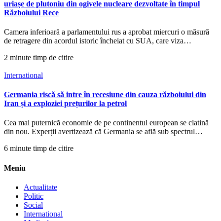
uriașe de plutoniu din ogivele nucleare dezvoltate în timpul
Războiului Rece
Camera inferioară a parlamentului rus a aprobat miercuri o măsură
de retragere din acordul istoric încheiat cu SUA, care viza…
2 minute timp de citire
International
Germania riscă să intre în recesiune din cauza războiului din
Iran și a exploziei prețurilor la petrol
Cea mai puternică economie de pe continentul european se clatină
din nou. Experții avertizează că Germania se află sub spectrul…
6 minute timp de citire
Meniu
Actualitate
Politic
Social
International