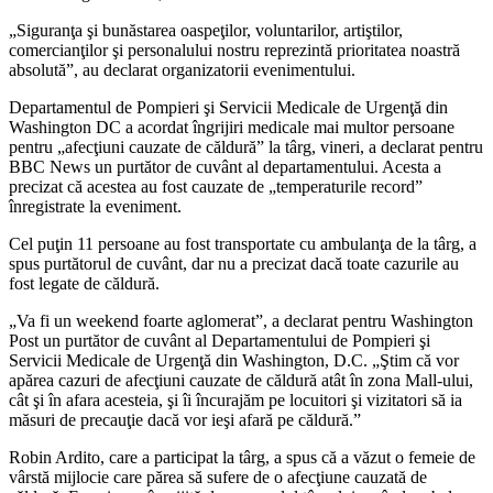
„Siguranţa şi bunăstarea oaspeţilor, voluntarilor, artiştilor,
comercianţilor şi personalului nostru reprezintă prioritatea noastră
absolută”, au declarat organizatorii evenimentului.
Departamentul de Pompieri şi Servicii Medicale de Urgenţă din
Washington DC a acordat îngrijiri medicale mai multor persoane
pentru „afecţiuni cauzate de căldură” la târg, vineri, a declarat pentru
BBC News un purtător de cuvânt al departamentului. Acesta a
precizat că acestea au fost cauzate de „temperaturile record”
înregistrate la eveniment.
Cel puţin 11 persoane au fost transportate cu ambulanţa de la târg, a
spus purtătorul de cuvânt, dar nu a precizat dacă toate cazurile au
fost legate de căldură.
„Va fi un weekend foarte aglomerat”, a declarat pentru Washington
Post un purtător de cuvânt al Departamentului de Pompieri şi
Servicii Medicale de Urgenţă din Washington, D.C. „Ştim că vor
apărea cazuri de afecţiuni cauzate de căldură atât în zona Mall-ului,
cât şi în afara acesteia, şi îi încurajăm pe locuitori şi vizitatori să ia
măsuri de precauţie dacă vor ieşi afară pe căldură.”
Robin Ardito, care a participat la târg, a spus că a văzut o femeie de
vârstă mijlocie care părea să sufere de o afecţiune cauzată de