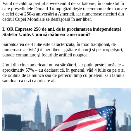
Valul de căldură perturbă weekendul de sărbătoare, în contextul în
care preşedintele Donald Trump găzduieşte o ceremonie de marcare
a celei de-a 250-a aniversări a Americii, iar numeroase meciuri din
cadrul Cupei Mondiale se desfăşoară în aer liber.
L’OR Espresso 250 de ani, de la proclamarea independenței
Statelor Unite. Cum sărbătoresc americanii?
Sărbătoarea de 4 iulie este caracterizată, în mod tradiţional, de
numeroase activităţi în aer liber – grătare în curţi şi pe acoperişuri,
parade comunitare şi focuri de artificii noaptea.
Unul din cinci americani nu va sărbători, iar puțin peste jumătate –
aproximativ 57% – au declarat că, în general, văd 4 iulie ca pe o zi
de odihnă de la muncă sau de petrecut timp cu prietenii sau familia
sau doar ca o zi ca oricare alta.