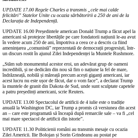
UPDATE 17.00 Regele Charles a transmis „cele mai calde
felicitări” Statelor Unite cu ocazia sărbătoririi a 250 de ani de la
Declarația de Independență.
UPDATE 16.00 Președintele american Donald Trump a făcut apel la
americani să protejeze libertățile pe care fondatorii națiunii le-au avut
în vedere acum 250 de ani, împotriva a ceea ce a descris ca fiind
amenințarea „comunistă” reprezentată de democrații progresiști, într-
un discurs rostit în ajunul Zilei Independenței la Muntele Rushmore.
„Stăm sub monumentul acestor eroi, un adevărat grup de oameni
incredibili, și ne dedicăm din nou să fim o națiune la fel de mare,
îndrăzneață, nobilă și măreață precum acești giganți americani, iar
acest lucru nu este ușor de făcut, dar o vom face”, a declarat Trump
la muntele de granit din Dakota de Sud, unde sunt sculptate capetele
a patru președinți americani, scrie Reuters.
UPDATE 13.00 Spectacolul de artificii de 4 iulie este o tradiție
anuală la Washington DC, iar Trump a promis că versiunea din acest
an – care este programată să înceapă după remarcile sale – va fi „cel
mai mare spectacol de artificii din istorie”.
UPDATE 11.30 Politicienii români au transmis mesaje cu ocazia
Zilei Americii. Ilie Bolojan și Sorin Grindeanu au postat pe