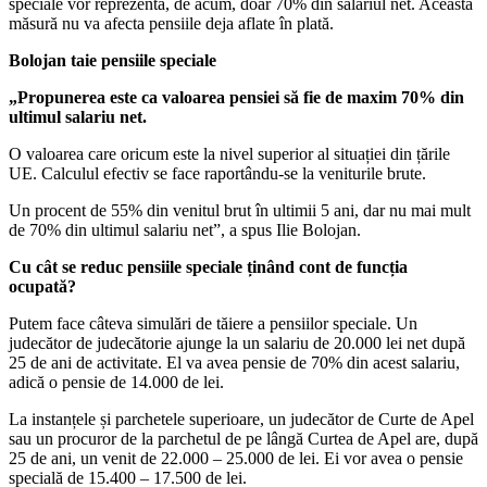
speciale vor reprezenta, de acum, doar 70% din salariul net. Această
măsură nu va afecta pensiile deja aflate în plată.
Bolojan taie pensiile speciale
„Propunerea este ca valoarea pensiei să fie de maxim 70% din
ultimul salariu net.
O valoarea care oricum este la nivel superior al situației din țările
UE. Calculul efectiv se face raportându-se la veniturile brute.
Un procent de 55% din venitul brut în ultimii 5 ani, dar nu mai mult
de 70% din ultimul salariu net”, a spus Ilie Bolojan.
Cu cât se reduc pensiile speciale ținând cont de funcția
ocupată?
Putem face câteva simulări de tăiere a pensiilor speciale. Un
judecător de judecătorie ajunge la un salariu de 20.000 lei net după
25 de ani de activitate. El va avea pensie de 70% din acest salariu,
adică o pensie de 14.000 de lei.
La instanțele și parchetele superioare, un judecător de Curte de Apel
sau un procuror de la parchetul de pe lângă Curtea de Apel are, după
25 de ani, un venit de 22.000 – 25.000 de lei. Ei vor avea o pensie
specială de 15.400 – 17.500 de lei.