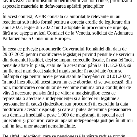
favorizează conformismul în detrimentul vocilor critice, prioritizând
aspectele materiale în defavoarea apărării principiilor.
În acest context, AFJR constată că autorităţile relevante nu au
reacționat sub nicio formă pentru a corecta erorile de legiferare din
anul 2022, legile din 2022 fiind adoptate în procedură de urgență,
fără a se aștepta avizul Comisiei de la Veneția, solicitat de Adunarea
Parlamentară a Consiliului Europei.
În ceea ce priveşte propunerile Guvernului României din data de
29.07.2025 pentru modificarea legislaţiei privind pensiile de serviciu
din domeniul justiţiei, deşi se impun corecţiile fiscale, în aşa fel încât
pensiile aflate în plată, stabilite în acest mod până la 31.12.2023, să
nu fie mai mari decât salariul magistraţilor în activitate (cum se
întâmplă deja pentru acele pensii stabilite începând cu 01.01.2024),
în mod inexplicabil acest lucru nu este abordat, ci se avansează, din
nou, modificarea condiţiilor de vechime minimă ori a condiţiilor de
vârstă necesare pensionării pe viitor a magistraților, ceea ce
reprezintă o afectare a independenței și a încrederii legitime a
persoanelor în cauză (judecători sau procurori) în exercițiu la data
modificării acestor dispoziții și care ar putea determina pensionarea
sau demisia imediată a peste 1.000 de magistrați, în special acei
judecători și procurori care au apărat independența justiției în ultimii
ani, în fața unor atacuri nemaiîntâlnite.
De altfel, judecătorii care se pensionează la vârste reduse provin