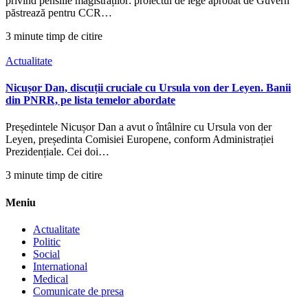
privind pensiile magistraților: proiectul de lege aprobat de Guvern
păstrează pentru CCR…
3 minute timp de citire
Actualitate
Nicușor Dan, discuții cruciale cu Ursula von der Leyen. Banii
din PNRR, pe lista temelor abordate
Președintele Nicușor Dan a avut o întâlnire cu Ursula von der
Leyen, președinta Comisiei Europene, conform Administrației
Prezidențiale. Cei doi…
3 minute timp de citire
Meniu
Actualitate
Politic
Social
International
Medical
Comunicate de presa