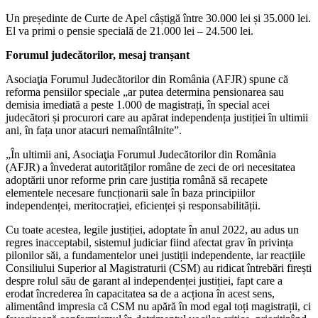
Un președinte de Curte de Apel câștigă între 30.000 lei și 35.000 lei.
El va primi o pensie specială de 21.000 lei – 24.500 lei.
Forumul judecătorilor, mesaj tranșant
Asociaţia Forumul Judecătorilor din România (AFJR) spune că
reforma pensiilor speciale „ar putea determina pensionarea sau
demisia imediată a peste 1.000 de magistrați, în special acei
judecători și procurori care au apărat independența justiției în ultimii
ani, în fața unor atacuri nemaiîntâlnite”.
„În ultimii ani, Asociaţia Forumul Judecătorilor din România
(AFJR) a învederat autorităților române de zeci de ori necesitatea
adoptării unor reforme prin care justiția română să recapete
elementele necesare funcționarii sale în baza principiilor
independenței, meritocrației, eficienței și responsabilității.
Cu toate acestea, legile justiției, adoptate în anul 2022, au adus un
regres inacceptabil, sistemul judiciar fiind afectat grav în privința
pilonilor săi, a fundamentelor unei justiții independente, iar reacțiile
Consiliului Superior al Magistraturii (CSM) au ridicat întrebări firești
despre rolul său de garant al independenței justiției, fapt care a
erodat încrederea în capacitatea sa de a acționa în acest sens,
alimentând impresia că CSM nu apără în mod egal toți magistrații, ci