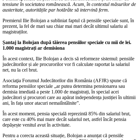
tensiune în societatea românească. Acum, în contextul măsurilor de
austeritate, autoritățile par hotărâte să intervină ferm.
Premierul Ilie Bolojan a subliniat faptul că pensiile speciale sunt, în
prezent, la fel de mari sau chiar mai mari decât ultimul salariu al
magistraților.
Șantaj la Bolojan după tăierea pensiilor speciale cu mii de lei.
1.000 magistrați ar demisiona
În acest context, Ilie Bolojan a decis să reformeze sistemul: pensiile
judecătorilor și ale procurorilor vor fi calculate raportat la salariul
net, nu la cel brut.
Asociaţia Forumul Judecătorilor din România (AFJR) spune că
reforma pensiilor speciale „ar putea determina pensionarea sau
demisia imediată a peste 1.000 de magistrați, în special acei
judecători și procurori care au apărat independența justiției în ultimii
ani, în fața unor atacuri nemaiîntâlnite”.
În acest moment, pensia specială reprezintă 85% din salariul brut,
care este cu 40% mai mare decât salariul net, astfel încât pensia
depășește venitul avut în activitate.
Pentru a corecta această situație, Bolojan a anunțat că pensiile