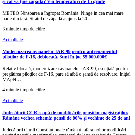
și cât va ține zăpada? Vin temperaturi de 15 grade
METEO Ninsoarea a îngropat România. Ninge în cea mai mare
parte din țară. Stratul de zăpadă a ajuns la 50…
3 minute timp de citire
Actualitate
Modernizarea avioanelor IAR-99 pentru antrenamentul
piloților de F-16, deblocată. Sunt în joc 55.000.000€
Relativ blocată, modernizarea avioanelor IAR-99, esențială pentru
pregătirea piloților de F-16, pare să aibă o șansă de rezolvare. Inițial
MApN…
4 minute timp de citire
Actualitate
Judecătorii CCR scapă de modificările pensiilor magistraților.
Rămâne vechea schemă: pensii de 80% și vechime de 25 de ani
Judecătorii Curții Constituționale rămân în afara noilor modificări