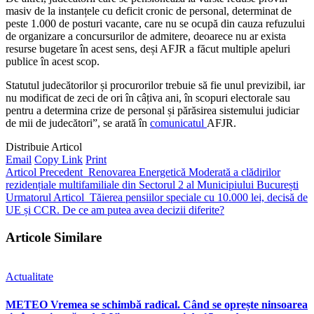
masiv de la instanțele cu deficit cronic de personal, determinat de
peste 1.000 de posturi vacante, care nu se ocupă din cauza refuzului
de organizare a concursurilor de admitere, deoarece nu ar exista
resurse bugetare în acest sens, deși AFJR a făcut multiple apeluri
publice în acest scop.
Statutul judecătorilor și procurorilor trebuie să fie unul previzibil, iar
nu modificat de zeci de ori în câțiva ani, în scopuri electorale sau
pentru a determina crize de personal și părăsirea sistemului judiciar
de mii de judecători”, se arată în
comunicatul
AFJR.
Distribuie Articol
Email
Copy Link
Print
Articol Precedent
Renovarea Energetică Moderată a clădirilor
rezidențiale multifamiliale din Sectorul 2 al Municipiului București
Urmatorul Articol
Tăierea pensiilor speciale cu 10.000 lei, decisă de
UE și CCR. De ce am putea avea decizii diferite?
Articole Similare
Actualitate
METEO Vremea se schimbă radical. Când se oprește ninsoarea